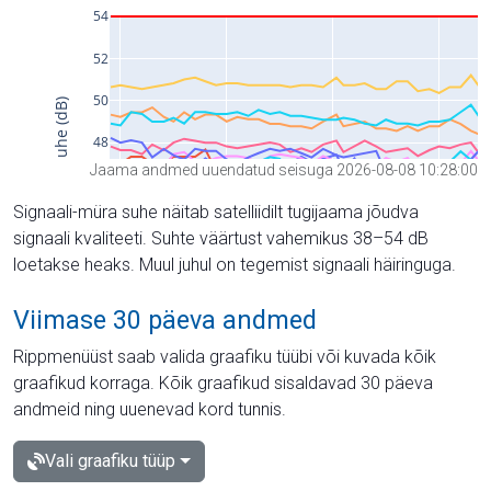
Jaama andmed uuendatud seisuga 2026-08-08 10:28:00
Signaali-müra suhe näitab satelliidilt tugijaama jõudva
signaali kvaliteeti. Suhte väärtust vahemikus 38–54 dB
loetakse heaks. Muul juhul on tegemist signaali häiringuga.
Viimase 30 päeva andmed
Rippmenüüst saab valida graafiku tüübi või kuvada kõik
graafikud korraga. Kõik graafikud sisaldavad 30 päeva
andmeid ning uuenevad kord tunnis.
Vali graafiku tüüp