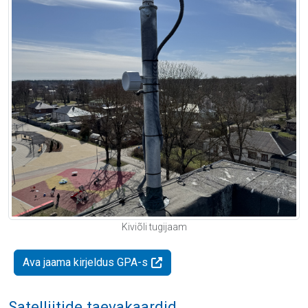
Kiviõli tugijaam
Ava jaama kirjeldus GPA-s
Satelliitide taevakaardid