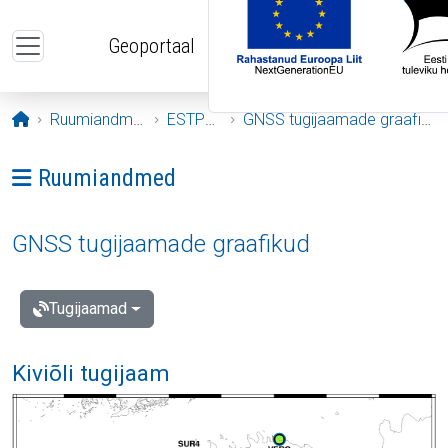
Liigu edasi põhisisu juurde
Geoportaal
Avaleht
Ruumiandmed
ESTPOS
GNSS tugijaamade graafikud
Ava menüü: Ruumiandmed
Ruumiandmed
GNSS tugijaamade graafikud
Tugijaamad
Kiviõli tugijaam