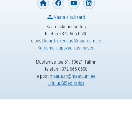
Vaata sisukaarti
Kaardirakenduse tugi
telefon +372 665 0600
e-post
kaardirakendus@maaruum.ee
Korduma kippuvad küsimused
Mustamäe tee 51, 10621 Tallinn
telefon +372 665 0600
e-post
maaruum@maaruum.ee
Liitu uuGISed listiga