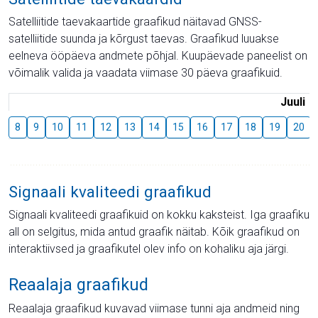
Satelliitide taevakaartide graafikud näitavad GNSS-
satelliitide suunda ja kõrgust taevas. Graafikud luuakse
eelneva ööpäeva andmete põhjal. Kuupäevade paneelist on
võimalik valida ja vaadata viimase 30 päeva graafikuid.
Juuli
8
9
10
11
12
13
14
15
16
17
18
19
20
Signaali kvaliteedi graafikud
Signaali kvaliteedi graafikuid on kokku kaksteist. Iga graafiku
all on selgitus, mida antud graafik näitab. Kõik graafikud on
interaktiivsed ja graafikutel olev info on kohaliku aja järgi.
Reaalaja graafikud
Reaalaja graafikud kuvavad viimase tunni aja andmeid ning