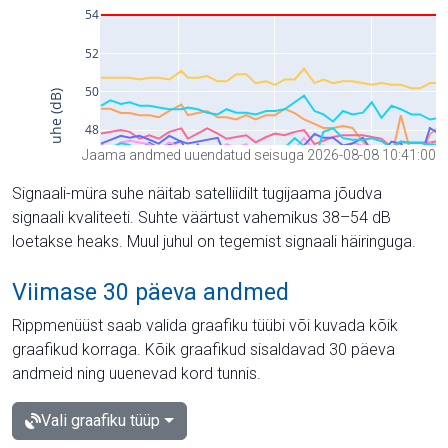
Jaama andmed uuendatud seisuga 2026-08-08 10:41:00
Signaali-müra suhe näitab satelliidilt tugijaama jõudva
signaali kvaliteeti. Suhte väärtust vahemikus 38–54 dB
loetakse heaks. Muul juhul on tegemist signaali häiringuga.
Viimase 30 päeva andmed
Rippmenüüst saab valida graafiku tüübi või kuvada kõik
graafikud korraga. Kõik graafikud sisaldavad 30 päeva
andmeid ning uuenevad kord tunnis.
Vali graafiku tüüp