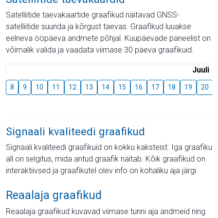
Satelliitide taevakaartide graafikud näitavad GNSS-
satelliitide suunda ja kõrgust taevas. Graafikud luuakse
eelneva ööpäeva andmete põhjal. Kuupäevade paneelist on
võimalik valida ja vaadata viimase 30 päeva graafikuid.
Juuli
8
9
10
11
12
13
14
15
16
17
18
19
20
Signaali kvaliteedi graafikud
Signaali kvaliteedi graafikuid on kokku kaksteist. Iga graafiku
all on selgitus, mida antud graafik näitab. Kõik graafikud on
interaktiivsed ja graafikutel olev info on kohaliku aja järgi.
Reaalaja graafikud
Reaalaja graafikud kuvavad viimase tunni aja andmeid ning