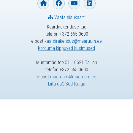
Vaata sisukaarti
Kaardirakenduse tugi
telefon +372 665 0600
e-post
kaardirakendus@maaruum.ee
Korduma kippuvad küsimused
Mustamäe tee 51, 10621 Tallinn
telefon +372 665 0600
e-post
maaruum@maaruum.ee
Liitu uuGISed listiga