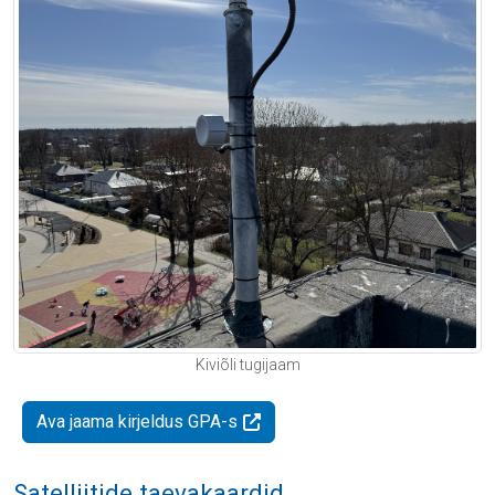
Kiviõli tugijaam
Ava jaama kirjeldus GPA-s
Satelliitide taevakaardid