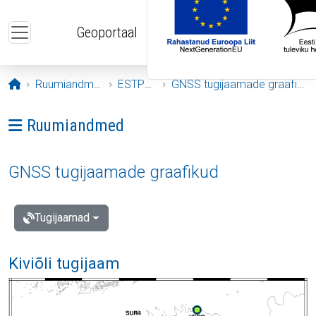
Liigu edasi põhisisu juurde
Geoportaal
Avaleht
Ruumiandmed
ESTPOS
GNSS tugijaamade graafikud
Ava menüü: Ruumiandmed
Ruumiandmed
GNSS tugijaamade graafikud
Tugijaamad
Kiviõli tugijaam