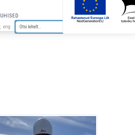
JUHISED
t
eng
Otsi