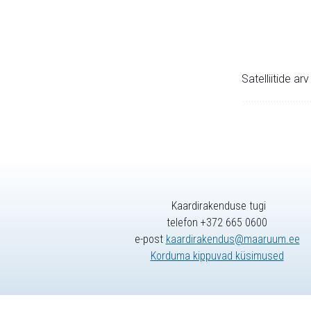
Satelliitide ar
Kaardirakenduse tugi
telefon +372 665 0600
e-post
kaardirakendus@maaruum.ee
Korduma kippuvad küsimused