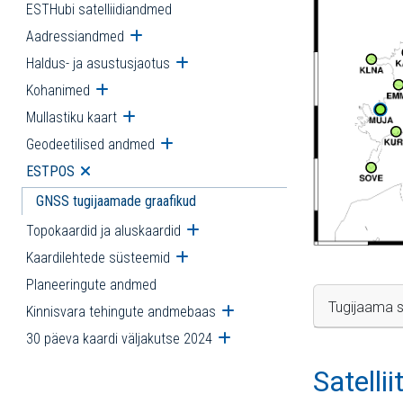
ESTHubi satelliidiandmed
Aadressiandmed
Ava alammenüü
Haldus- ja asustusjaotus
Ava alammenüü
Kohanimed
Ava alammenüü
Mullastiku kaart
Ava alammenüü
Geodeetilised andmed
Ava alammenüü
ESTPOS
Ava alammenüü
GNSS tugijaamade graafikud
Topokaardid ja aluskaardid
Ava alammenüü
Kaardilehtede süsteemid
Ava alammenüü
Planeeringute andmed
Tugijaama s
Kinnisvara tehingute andmebaas
Ava alammenüü
30 päeva kaardi väljakutse 2024
Ava alammenüü
Satelli