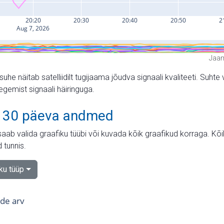
Jaam
suhe näitab satelliidilt tugijaama jõudva signaali kvaliteeti. Su
tegemist signaali häiringuga.
 30 päeva andmed
aab valida graafiku tüübi või kuvada kõik graafikud korraga. Kõ
 tunnis.
iku tüüp
tide arv