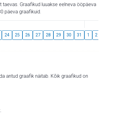
gust taevas. Graafikud luuakse eelneva ööpäeva
0 päeva graafikuid.
August
24
25
26
27
28
29
30
31
1
2
3
4
5
6
mida antud graafik näitab. Kõik graafikud on
.