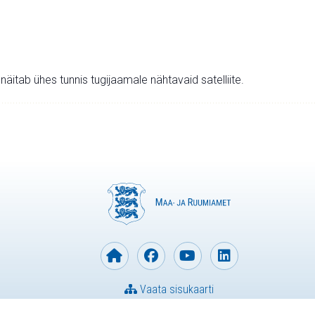
v näitab ühes tunnis tugijaamale nähtavaid satelliite.
Vaata sisukaarti