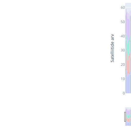
60
50
40
Satelliitide arv
30
20
10
0