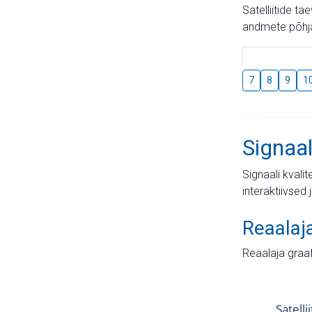
Satelliitide t
andmete põhja
7
8
9
1
Signaal
Signaali kvali
interaktiivsed 
Reaalaj
Reaalaja graa