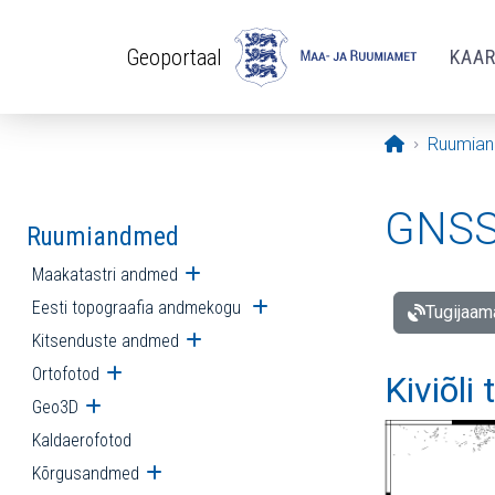
Liigu edasi põhisisu juurde
Geoportaal
KAA
Avaleht
Ruumia
GNSS 
Ruumiandmed
Maakatastri andmed
Ava alammenüü
Eesti topograafia andmekogu
Ava alammenüü
Tugijaam
Kitsenduste andmed
Ava alammenüü
Ortofotod
Ava alammenüü
Kiviõli
Geo3D
Ava alammenüü
Kaldaerofotod
Kõrgusandmed
Ava alammenüü