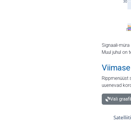
Signaali-müra 
Muul juhul on 
Viimase
Rippmenüüst s
uuenevad kord
Vali graaf
Satellii