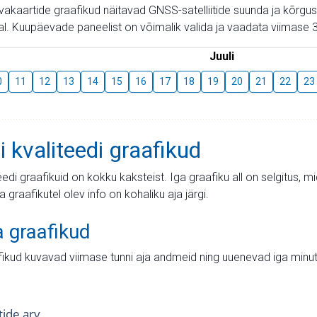
aevakaartide graafikud näitavad GNSS-satelliitide suunda ja kõr
l. Kuupäevade paneelist on võimalik valida ja vaadata viimase 3
Juuli
0
11
12
13
14
15
16
17
18
19
20
21
22
23
i kvaliteedi graafikud
teedi graafikuid on kokku kaksteist. Iga graafiku all on selgitus, 
ja graafikutel olev info on kohaliku aja järgi.
a graafikud
fikud kuvavad viimase tunni aja andmeid ning uuenevad iga minut