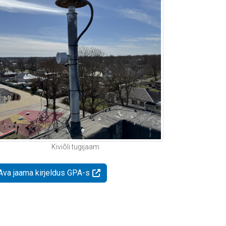
Kiviõli tugijaam
Ava jaama kirjeldus GPA-s