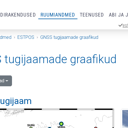
RDIRAKENDUSED
RUUMIANDMED
TEENUSED
ABI JA 
es
ndmed
ESTPOS
GNSS tugijaamade graafikud
tugijaamade graafikud
ad
 tugijaam