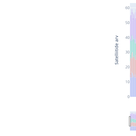
60
50
40
Satelliitide arv
30
20
10
0