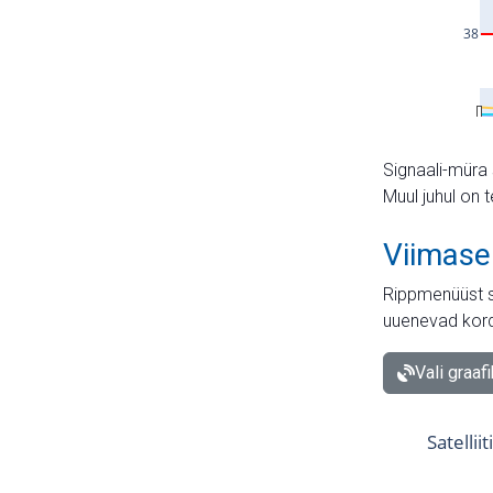
Signaali-müra 
Muul juhul on 
Viimase
Rippmenüüst s
uuenevad kord
Vali graaf
Satellii