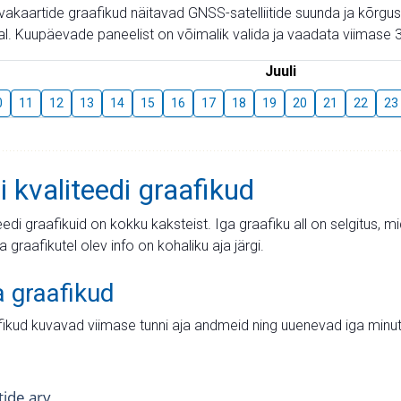
aevakaartide graafikud näitavad GNSS-satelliitide suunda ja kõr
l. Kuupäevade paneelist on võimalik valida ja vaadata viimase 3
Juuli
0
11
12
13
14
15
16
17
18
19
20
21
22
23
i kvaliteedi graafikud
teedi graafikuid on kokku kaksteist. Iga graafiku all on selgitus, 
ja graafikutel olev info on kohaliku aja järgi.
a graafikud
fikud kuvavad viimase tunni aja andmeid ning uuenevad iga minut