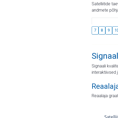
Satelliitide t
andmete põhja
7
8
9
1
Signaal
Signaali kvali
interaktiivsed 
Reaalaj
Reaalaja graa