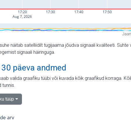
Jaam
suhe näitab satelliidilt tugijaama jõudva signaali kvaliteeti. Su
tegemist signaali häiringuga.
 30 päeva andmed
aab valida graafiku tüübi või kuvada kõik graafikud korraga. Kõ
 tunnis.
iku tüüp
tide arv