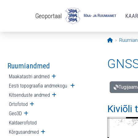
Liigu edasi põhisisu juurde
Geoportaal
KAA
Avaleht
Ruumia
GNSS 
Ruumiandmed
Maakatastri andmed
Ava alammenüü
Eesti topograafia andmekogu
Ava alammenüü
Tugijaam
Kitsenduste andmed
Ava alammenüü
Ortofotod
Ava alammenüü
Kiviõli
Geo3D
Ava alammenüü
Kaldaerofotod
Kõrgusandmed
Ava alammenüü