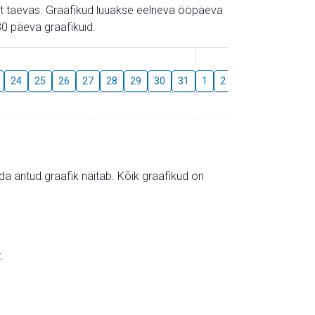
gust taevas. Graafikud luuakse eelneva ööpäeva
0 päeva graafikuid.
August
24
25
26
27
28
29
30
31
1
2
3
4
5
6
mida antud graafik näitab. Kõik graafikud on
.