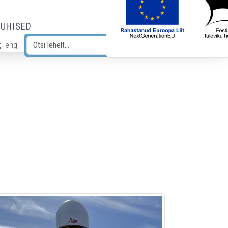
JUHISED
t
eng
Otsi