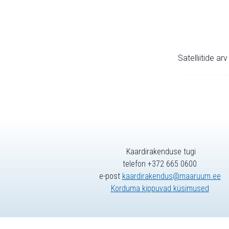
Satelliitide ar
Kaardirakenduse tugi
telefon +372 665 0600
e-post
kaardirakendus@maaruum.ee
Korduma kippuvad küsimused