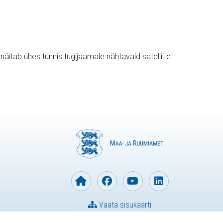
v näitab ühes tunnis tugijaamale nähtavaid satelliite.
Vaata sisukaarti