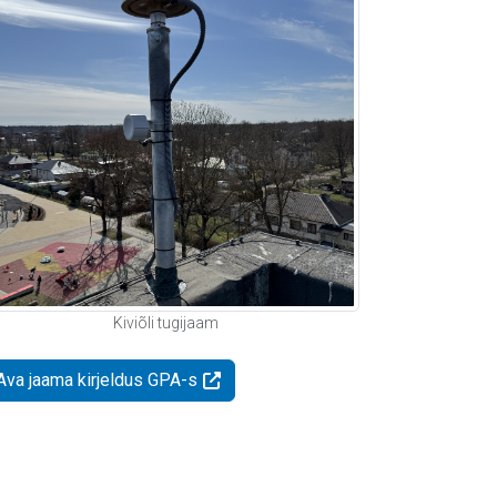
Kiviõli tugijaam
Ava jaama kirjeldus GPA-s