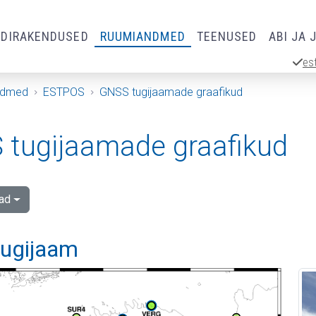
RDIRAKENDUSED
RUUMIANDMED
TEENUSED
ABI JA 
es
ndmed
ESTPOS
GNSS tugijaamade graafikud
tugijaamade graafikud
ad
 tugijaam