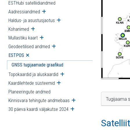
ESTHubi satelliidiandmed
Aadressiandmed
Ava alammenüü
Haldus- ja asustusjaotus
Ava alammenüü
Kohanimed
Ava alammenüü
Mullastiku kaart
Ava alammenüü
Geodeetilised andmed
Ava alammenüü
ESTPOS
Ava alammenüü
GNSS tugijaamade graafikud
Topokaardid ja aluskaardid
Ava alammenüü
Kaardilehtede süsteemid
Ava alammenüü
Planeeringute andmed
Tugijaama s
Kinnisvara tehingute andmebaas
Ava alammenüü
30 päeva kaardi väljakutse 2024
Ava alammenüü
Satelli