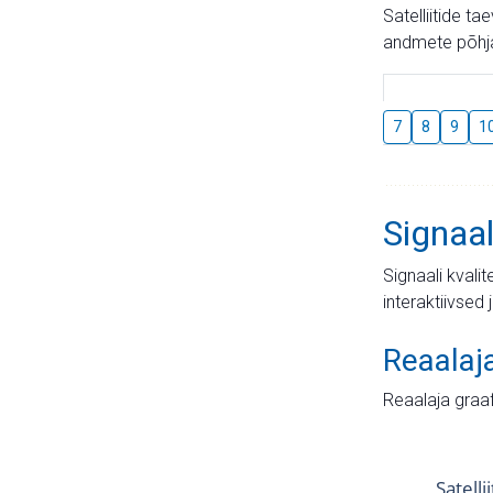
Satelliitide t
andmete põhja
7
8
9
1
Signaal
Signaali kvali
interaktiivsed 
Reaalaj
Reaalaja graa