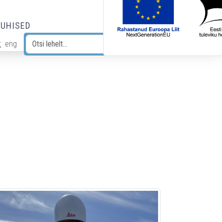
JUHISED
t
eng
Otsi