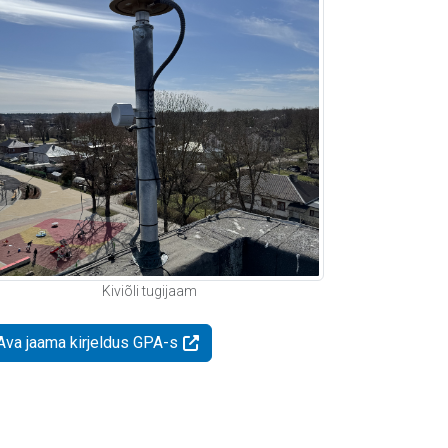
Kiviõli tugijaam
Ava jaama kirjeldus GPA-s