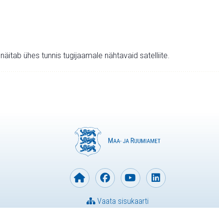
v näitab ühes tunnis tugijaamale nähtavaid satelliite.
Vaata sisukaarti