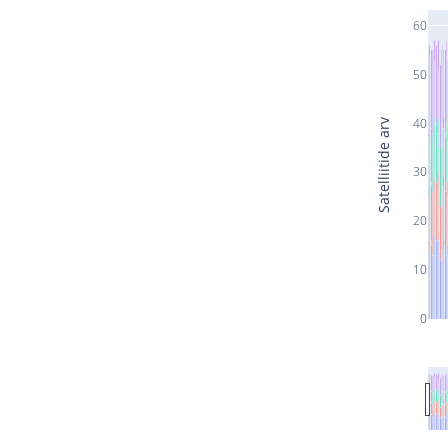
60
50
40
Satelliitide arv
30
20
10
0