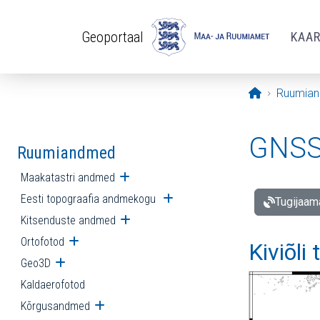
Liigu edasi põhisisu juurde
Geoportaal
KAA
Avaleht
Ruumia
GNSS 
Ruumiandmed
Maakatastri andmed
Ava alammenüü
Eesti topograafia andmekogu
Ava alammenüü
Tugijaam
Kitsenduste andmed
Ava alammenüü
Ortofotod
Ava alammenüü
Kiviõli
Geo3D
Ava alammenüü
Kaldaerofotod
Kõrgusandmed
Ava alammenüü