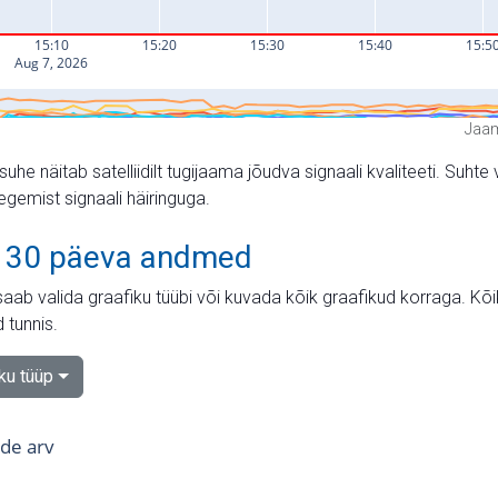
Jaam
suhe näitab satelliidilt tugijaama jõudva signaali kvaliteeti. Su
tegemist signaali häiringuga.
 30 päeva andmed
aab valida graafiku tüübi või kuvada kõik graafikud korraga. Kõ
 tunnis.
iku tüüp
tide arv