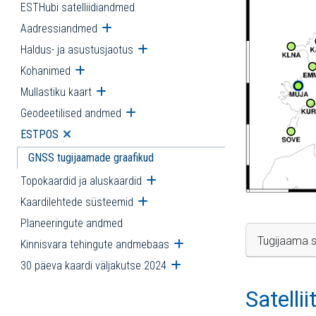
ESTHubi satelliidiandmed
Aadressiandmed
Ava alammenüü
Haldus- ja asustusjaotus
Ava alammenüü
Kohanimed
Ava alammenüü
Mullastiku kaart
Ava alammenüü
Geodeetilised andmed
Ava alammenüü
ESTPOS
Ava alammenüü
GNSS tugijaamade graafikud
Topokaardid ja aluskaardid
Ava alammenüü
Kaardilehtede süsteemid
Ava alammenüü
Planeeringute andmed
Tugijaama s
Kinnisvara tehingute andmebaas
Ava alammenüü
30 päeva kaardi väljakutse 2024
Ava alammenüü
Satelli