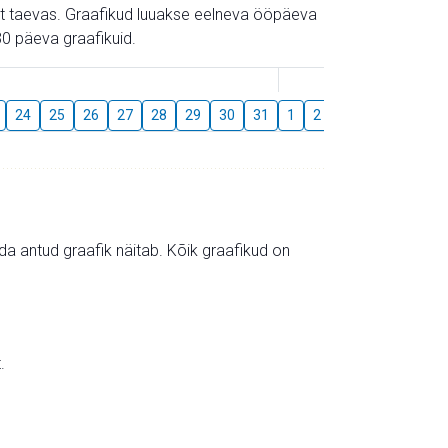
gust taevas. Graafikud luuakse eelneva ööpäeva
0 päeva graafikuid.
August
24
25
26
27
28
29
30
31
1
2
3
4
5
6
mida antud graafik näitab. Kõik graafikud on
.