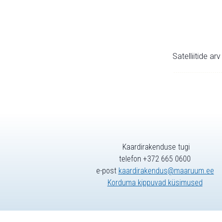
Satelliitide ar
Kaardirakenduse tugi
telefon +372 665 0600
e-post
kaardirakendus@maaruum.ee
Korduma kippuvad küsimused