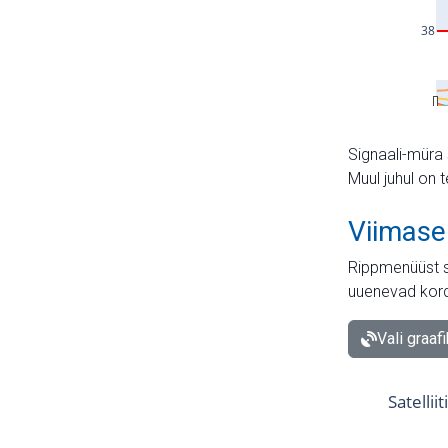
Signaali-müra 
Muul juhul on 
Viimase
Rippmenüüst s
uuenevad kord
Vali graaf
Satellii