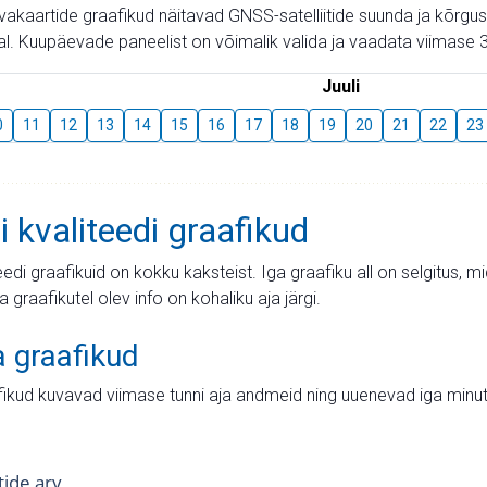
aevakaartide graafikud näitavad GNSS-satelliitide suunda ja kõr
l. Kuupäevade paneelist on võimalik valida ja vaadata viimase 3
Juuli
0
11
12
13
14
15
16
17
18
19
20
21
22
23
i kvaliteedi graafikud
teedi graafikuid on kokku kaksteist. Iga graafiku all on selgitus, 
ja graafikutel olev info on kohaliku aja järgi.
a graafikud
fikud kuvavad viimase tunni aja andmeid ning uuenevad iga minut