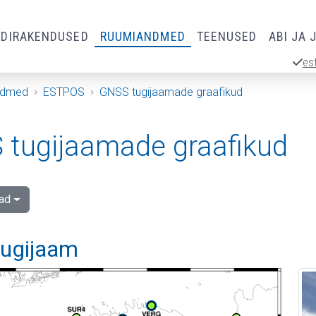
RDIRAKENDUSED
RUUMIANDMED
TEENUSED
ABI JA 
es
ndmed
ESTPOS
GNSS tugijaamade graafikud
tugijaamade graafikud
ad
 tugijaam