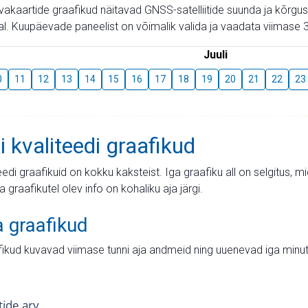
aevakaartide graafikud näitavad GNSS-satelliitide suunda ja kõr
l. Kuupäevade paneelist on võimalik valida ja vaadata viimase 3
Juuli
0
11
12
13
14
15
16
17
18
19
20
21
22
23
i kvaliteedi graafikud
teedi graafikuid on kokku kaksteist. Iga graafiku all on selgitus, 
ja graafikutel olev info on kohaliku aja järgi.
a graafikud
fikud kuvavad viimase tunni aja andmeid ning uuenevad iga minut