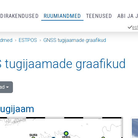
RDIRAKENDUSED
RUUMIANDMED
TEENUSED
ABI JA 
es
ndmed
ESTPOS
GNSS tugijaamade graafikud
tugijaamade graafikud
ad
 tugijaam