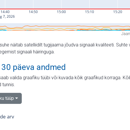
Jaam
suhe näitab satelliidilt tugijaama jõudva signaali kvaliteeti. Su
tegemist signaali häiringuga.
 30 päeva andmed
aab valida graafiku tüübi või kuvada kõik graafikud korraga. Kõ
 tunnis.
iku tüüp
tide arv