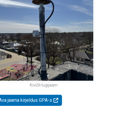
Kiviõli tugijaam
Ava jaama kirjeldus GPA-s