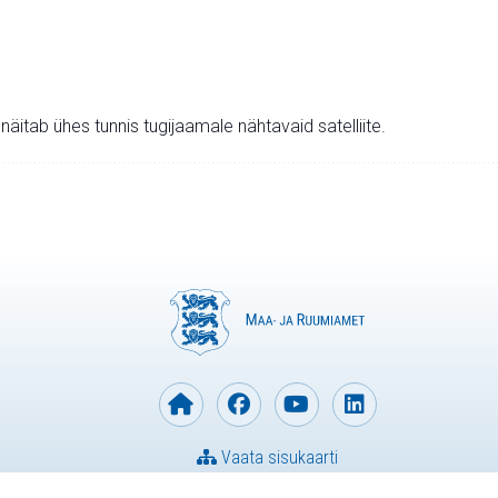
v näitab ühes tunnis tugijaamale nähtavaid satelliite.
Vaata sisukaarti