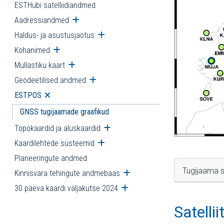
ESTHubi satelliidiandmed
Aadressiandmed
Ava alammenüü
Haldus- ja asustusjaotus
Ava alammenüü
Kohanimed
Ava alammenüü
Mullastiku kaart
Ava alammenüü
Geodeetilised andmed
Ava alammenüü
ESTPOS
Ava alammenüü
GNSS tugijaamade graafikud
Topokaardid ja aluskaardid
Ava alammenüü
Kaardilehtede süsteemid
Ava alammenüü
Planeeringute andmed
Tugijaama s
Kinnisvara tehingute andmebaas
Ava alammenüü
30 päeva kaardi väljakutse 2024
Ava alammenüü
Satelli