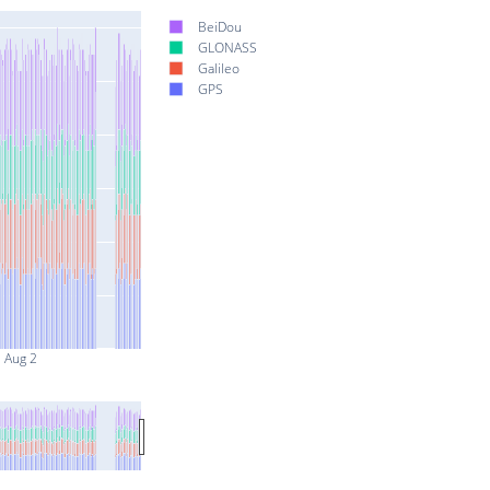
BeiDou
GLONASS
Galileo
GPS
Aug 2