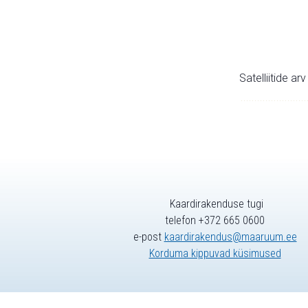
Satelliitide ar
Kaardirakenduse tugi
telefon +372 665 0600
e-post
kaardirakendus@maaruum.ee
Korduma kippuvad küsimused