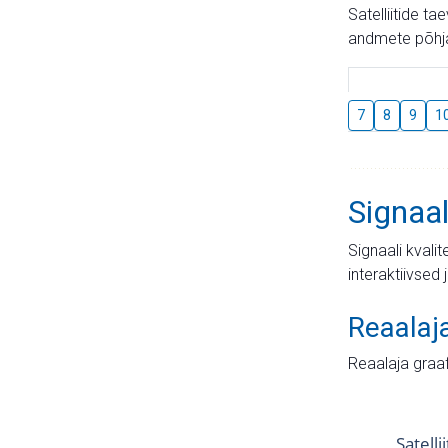
Satelliitide t
andmete põhja
7
8
9
1
Signaal
Signaali kvali
interaktiivsed 
Reaalaj
Reaalaja graa