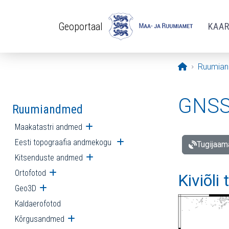
Liigu edasi põhisisu juurde
Geoportaal
KAA
Avaleht
Ruumia
GNSS 
Ruumiandmed
Maakatastri andmed
Ava alammenüü
Eesti topograafia andmekogu
Ava alammenüü
Tugijaam
Kitsenduste andmed
Ava alammenüü
Ortofotod
Ava alammenüü
Kiviõli
Geo3D
Ava alammenüü
Kaldaerofotod
Kõrgusandmed
Ava alammenüü