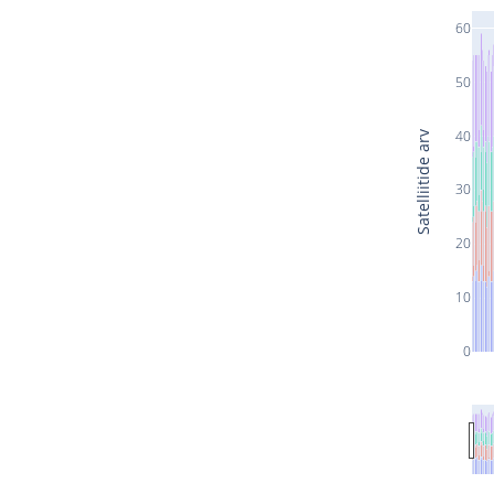
60
50
40
Satelliitide arv
30
20
10
0