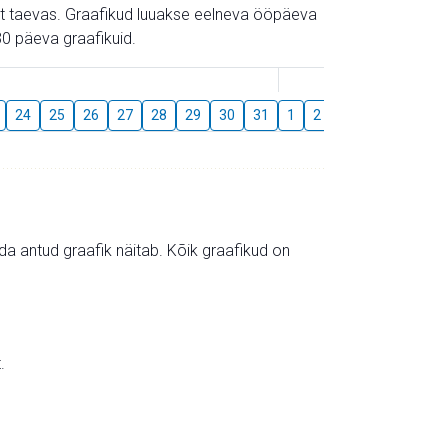
gust taevas. Graafikud luuakse eelneva ööpäeva
0 päeva graafikuid.
August
24
25
26
27
28
29
30
31
1
2
3
4
5
6
mida antud graafik näitab. Kõik graafikud on
.