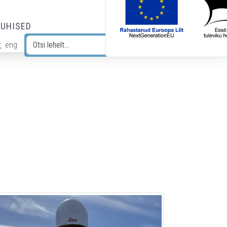
JUHISED
t
eng
Otsi