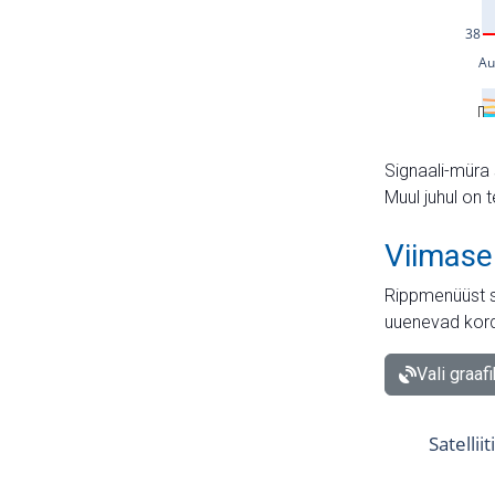
Signaali-müra 
Muul juhul on 
Viimase
Rippmenüüst s
uuenevad kord
Vali graaf
Satellii