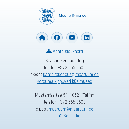
Vaata sisukaarti
Kaardirakenduse tugi
telefon +372 665 0600
e-post
kaardirakendus@maaruum.ee
Korduma kippuvad küsimused
Mustamäe tee 51, 10621 Tallinn
telefon +372 665 0600
e-post
maaruum@maaruum.ee
Liitu uuGISed listiga