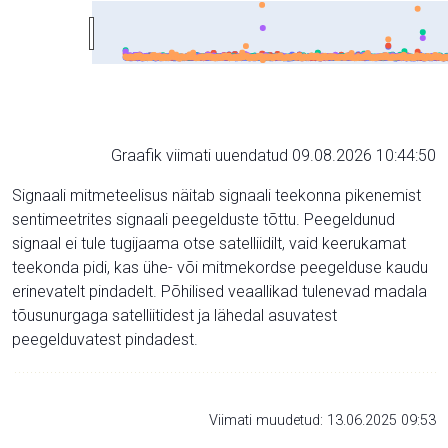
Graafik viimati uuendatud 09.08.2026 10:44:50
Signaali mitmeteelisus näitab signaali teekonna pikenemist
sentimeetrites signaali peegelduste tõttu. Peegeldunud
signaal ei tule tugijaama otse satelliidilt, vaid keerukamat
teekonda pidi, kas ühe- või mitmekordse peegelduse kaudu
erinevatelt pindadelt. Põhilised veaallikad tulenevad madala
tõusunurgaga satelliitidest ja lähedal asuvatest
peegelduvatest pindadest.
Viimati muudetud: 13.06.2025 09:53