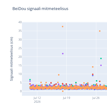
BeiDou signaali mitmeteelisus
40
35
Signaali mitmeteelisus (cm)
30
25
20
15
10
5
0
Jul 12
Jul 19
Jul 26
2026