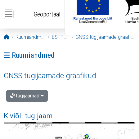
Liigu edasi põhisisu juurde
Geoportaal
Avaleht
Ruumiandmed
ESTPOS
GNSS tugijaamade graafikud
Ava menüü: Ruumiandmed
Ruumiandmed
GNSS tugijaamade graafikud
Tugijaamad
Kiviõli tugijaam