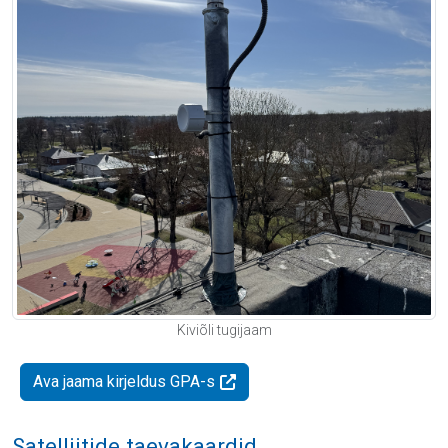
Kiviõli tugijaam
Ava jaama kirjeldus GPA-s
Satelliitide taevakaardid