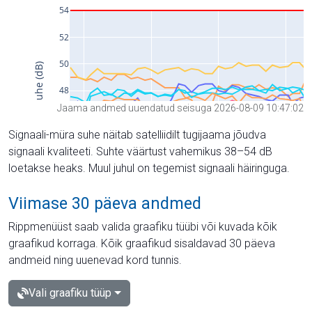
Jaama andmed uuendatud seisuga 2026-08-09 10:47:02
Signaali-müra suhe näitab satelliidilt tugijaama jõudva
signaali kvaliteeti. Suhte väärtust vahemikus 38–54 dB
loetakse heaks. Muul juhul on tegemist signaali häiringuga.
Viimase 30 päeva andmed
Rippmenüüst saab valida graafiku tüübi või kuvada kõik
graafikud korraga. Kõik graafikud sisaldavad 30 päeva
andmeid ning uuenevad kord tunnis.
Vali graafiku tüüp