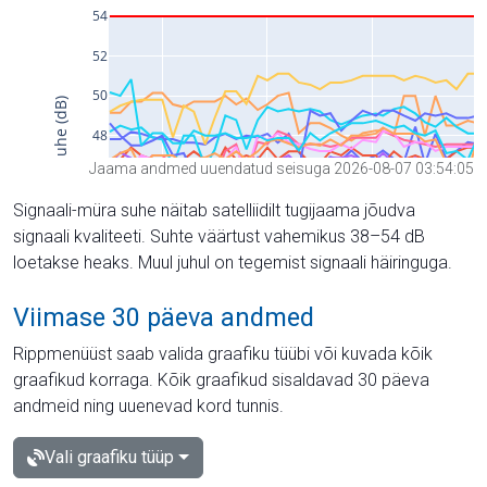
Jaama andmed uuendatud seisuga 2026-08-07 03:54:05
Signaali-müra suhe näitab satelliidilt tugijaama jõudva
signaali kvaliteeti. Suhte väärtust vahemikus 38–54 dB
loetakse heaks. Muul juhul on tegemist signaali häiringuga.
Viimase 30 päeva andmed
Rippmenüüst saab valida graafiku tüübi või kuvada kõik
graafikud korraga. Kõik graafikud sisaldavad 30 päeva
andmeid ning uuenevad kord tunnis.
Vali graafiku tüüp