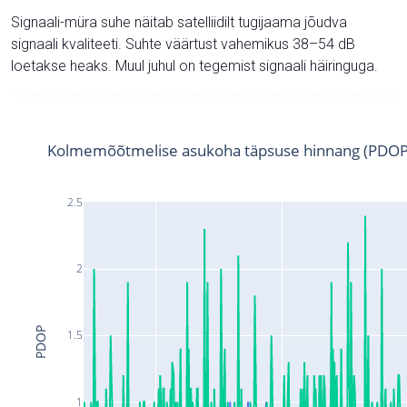
Signaali-müra suhe näitab satelliidilt tugijaama jõudva
signaali kvaliteeti. Suhte väärtust vahemikus 38–54 dB
loetakse heaks. Muul juhul on tegemist signaali häiringuga.
Kolmemõõtmelise asukoha täpsuse hinnang (PDOP
2.5
2
PDOP
1.5
1