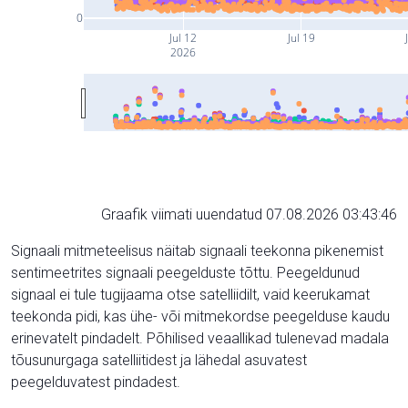
0
Jul 12
Jul 19
2026
Graafik viimati uuendatud 07.08.2026 03:43:46
Signaali mitmeteelisus näitab signaali teekonna pikenemist
sentimeetrites signaali peegelduste tõttu. Peegeldunud
signaal ei tule tugijaama otse satelliidilt, vaid keerukamat
teekonda pidi, kas ühe- või mitmekordse peegelduse kaudu
erinevatelt pindadelt. Põhilised veaallikad tulenevad madala
tõusunurgaga satelliitidest ja lähedal asuvatest
peegelduvatest pindadest.