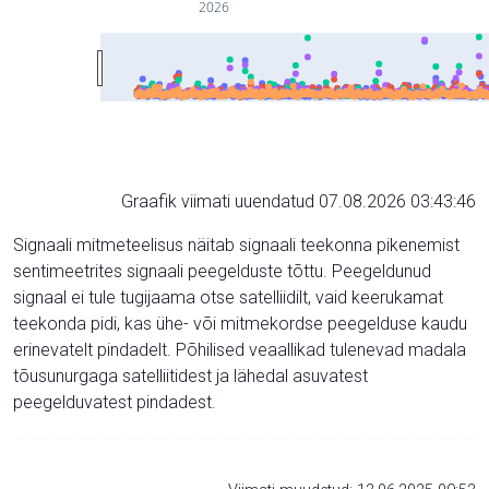
2026
Graafik viimati uuendatud 07.08.2026 03:43:46
Signaali mitmeteelisus näitab signaali teekonna pikenemist
sentimeetrites signaali peegelduste tõttu. Peegeldunud
signaal ei tule tugijaama otse satelliidilt, vaid keerukamat
teekonda pidi, kas ühe- või mitmekordse peegelduse kaudu
erinevatelt pindadelt. Põhilised veaallikad tulenevad madala
tõusunurgaga satelliitidest ja lähedal asuvatest
peegelduvatest pindadest.