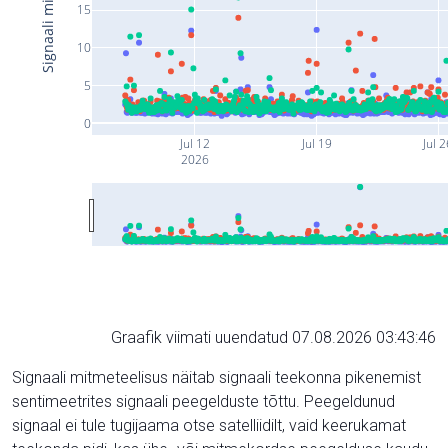
15
10
5
0
Jul 12
Jul 19
Jul 
2026
Graafik viimati uuendatud 07.08.2026 03:43:46
Signaali mitmeteelisus näitab signaali teekonna pikenemist
sentimeetrites signaali peegelduste tõttu. Peegeldunud
signaal ei tule tugijaama otse satelliidilt, vaid keerukamat