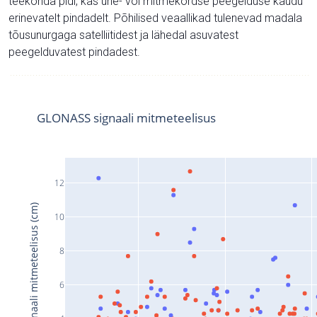
teekonda pidi, kas ühe- või mitmekordse peegelduse kaudu
erinevatelt pindadelt. Põhilised veaallikad tulenevad madala
tõusunurgaga satelliitidest ja lähedal asuvatest
peegelduvatest pindadest.
GLONASS signaali mitmeteelisus
12
Signaali mitmeteelisus (cm)
10
8
6