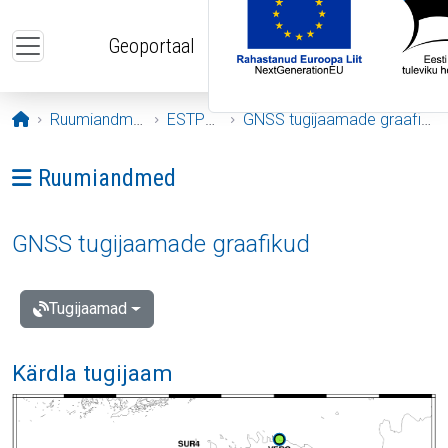
Liigu edasi põhisisu juurde
Geoportaal
Avaleht
Ruumiandmed
ESTPOS
GNSS tugijaamade graafikud
Ava menüü: Ruumiandmed
Ruumiandmed
GNSS tugijaamade graafikud
Tugijaamad
Kärdla tugijaam