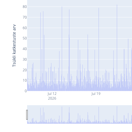
80
70
Tsükli katkestuste arv
60
50
40
30
20
10
0
Jul 12
Jul 19
2026