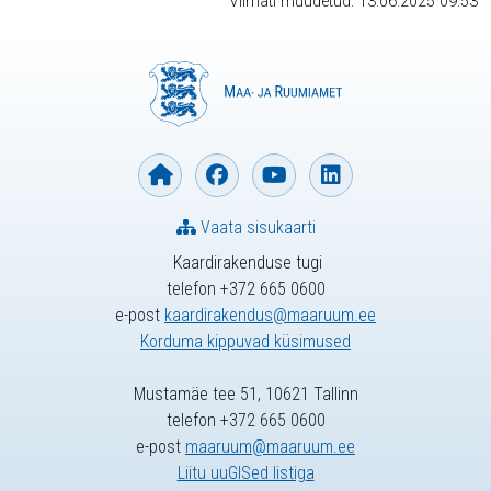
Viimati muudetud: 13.06.2025 09:53
Vaata sisukaarti
Kaardirakenduse tugi
telefon +372 665 0600
e-post
kaardirakendus@maaruum.ee
Korduma kippuvad küsimused
Mustamäe tee 51, 10621 Tallinn
telefon +372 665 0600
e-post
maaruum@maaruum.ee
Liitu uuGISed listiga