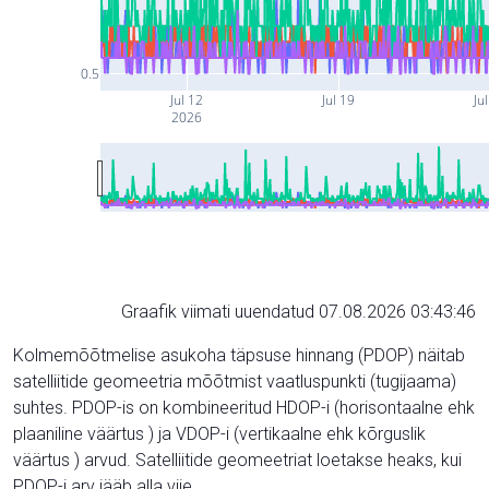
0.5
Jul 12
Jul 19
Ju
2026
Graafik viimati uuendatud 07.08.2026 03:43:46
Kolmemõõtmelise asukoha täpsuse hinnang (PDOP) näitab
satelliitide geomeetria mõõtmist vaatluspunkti (tugijaama)
suhtes. PDOP-is on kombineeritud HDOP-i (horisontaalne ehk
plaaniline väärtus ) ja VDOP-i (vertikaalne ehk kõrguslik
väärtus ) arvud. Satelliitide geomeetriat loetakse heaks, kui
PDOP-i arv jääb alla viie.