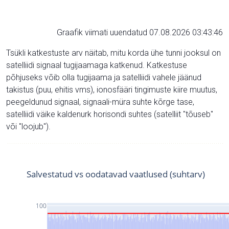
Graafik viimati uuendatud 07.08.2026 03:43:46
Tsükli katkestuste arv näitab, mitu korda ühe tunni jooksul on
satelliidi signaal tugijaamaga katkenud. Katkestuse
põhjuseks võib olla tugijaama ja satelliidi vahele jäänud
takistus (puu, ehitis vms), ionosfääri tingimuste kiire muutus,
peegeldunud signaal, signaali-müra suhte kõrge tase,
satelliidi väike kaldenurk horisondi suhtes (satelliit "tõuseb"
või "loojub").
Salvestatud vs oodatavad vaatlused (suhtarv)
100