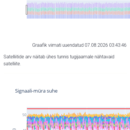
Graafik viimati uuendatud 07.08.2026 03:43:46
Satelliitide arv näitab ühes tunnis tugijaamale nähtavaid
satelliite.
Signaali-müra suhe
50