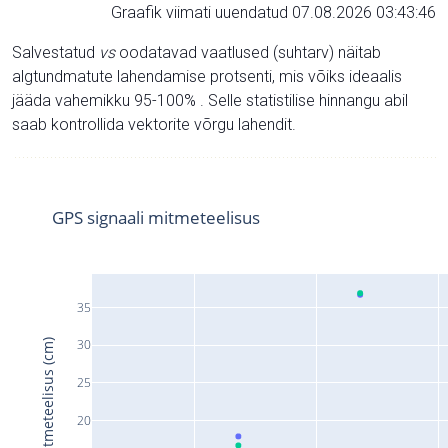
Graafik viimati uuendatud 07.08.2026 03:43:46
Salvestatud
vs
oodatavad vaatlused (suhtarv) näitab
algtundmatute lahendamise protsenti, mis võiks ideaalis
jääda vahemikku 95-100% . Selle statistilise hinnangu abil
saab kontrollida vektorite võrgu lahendit.
GPS signaali mitmeteelisus
35
30
Signaali mitmeteelisus (cm)
25
20