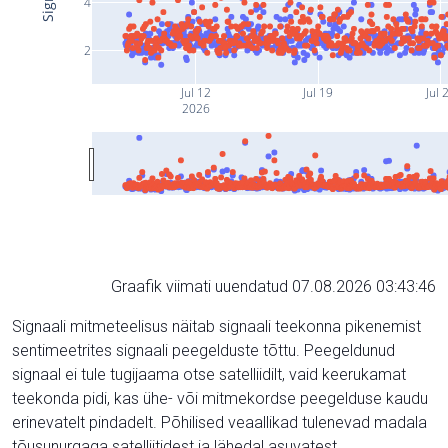
4
2
Jul 12
Jul 19
Jul 
2026
Graafik viimati uuendatud 07.08.2026 03:43:46
Signaali mitmeteelisus näitab signaali teekonna pikenemist
sentimeetrites signaali peegelduste tõttu. Peegeldunud
signaal ei tule tugijaama otse satelliidilt, vaid keerukamat
teekonda pidi, kas ühe- või mitmekordse peegelduse kaudu
erinevatelt pindadelt. Põhilised veaallikad tulenevad madala
tõusunurgaga satelliitidest ja lähedal asuvatest