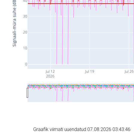
40
Signaali-müra suhe (dB)
30
20
10
0
Jul 12
Jul 19
Jul 26
2026
Graafik viimati uuendatud 07.08.2026 03:43:46