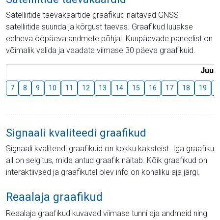
Satelliitide taevakaartide graafikud näitavad GNSS-
satelliitide suunda ja kõrgust taevas. Graafikud luuakse
eelneva ööpäeva andmete põhjal. Kuupäevade paneelist on
võimalik valida ja vaadata viimase 30 päeva graafikuid.
Juuli
7
8
9
10
11
12
13
14
15
16
17
18
19
2
Signaali kvaliteedi graafikud
Signaali kvaliteedi graafikuid on kokku kaksteist. Iga graafiku
all on selgitus, mida antud graafik näitab. Kõik graafikud on
interaktiivsed ja graafikutel olev info on kohaliku aja järgi.
Reaalaja graafikud
Reaalaja graafikud kuvavad viimase tunni aja andmeid ning