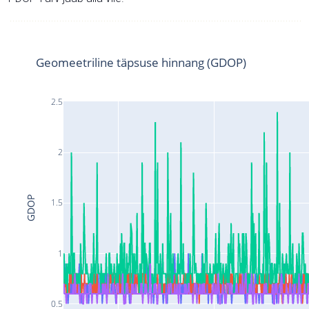
Geomeetriline täpsuse hinnang (GDOP)
2.5
2
GDOP
1.5
1
0.5