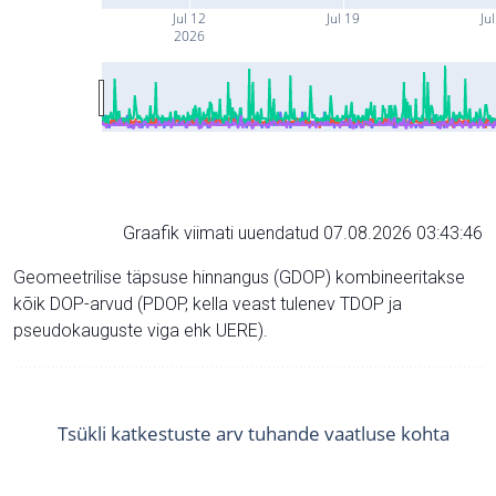
Jul 12
Jul 19
Ju
2026
Graafik viimati uuendatud 07.08.2026 03:43:46
Geomeetrilise täpsuse hinnangus (GDOP) kombineeritakse
kõik DOP-arvud (PDOP, kella veast tulenev TDOP ja
pseudokauguste viga ehk UERE).
Tsükli katkestuste arv tuhande vaatluse kohta