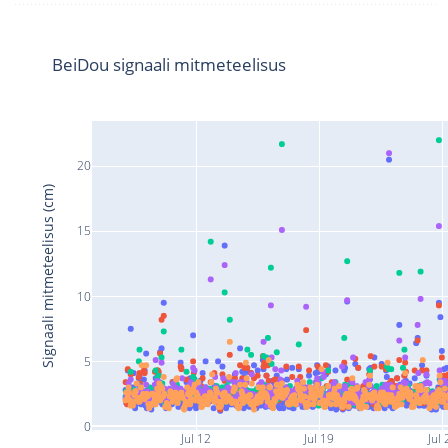
BeiDou signaali mitmeteelisus
20
Signaali mitmeteelisus (cm)
15
10
5
0
Jul 12
Jul 19
Jul 