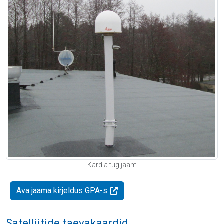
Kärdla tugijaam
Ava jaama kirjeldus GPA-s
Satelliitide taevakaardid