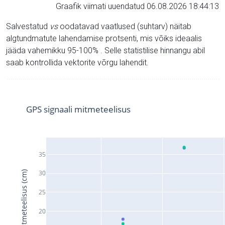
Graafik viimati uuendatud 06.08.2026 18:44:13
Salvestatud
vs
oodatavad vaatlused (suhtarv) näitab
algtundmatute lahendamise protsenti, mis võiks ideaalis
jääda vahemikku 95-100% . Selle statistilise hinnangu abil
saab kontrollida vektorite võrgu lahendit.
GPS signaali mitmeteelisus
35
30
Signaali mitmeteelisus (cm)
25
20