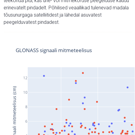
teekonda pidi, kas ühe- või mitmekordse peegelduse kaudu
erinevatelt pindadelt. Põhilised veaallikad tulenevad madala
tõusunurgaga satelliitidest ja lähedal asuvatest
peegelduvatest pindadest.
GLONASS signaali mitmeteelisus
12
Signaali mitmeteelisus (cm)
10
8
6