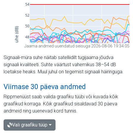
Jaama andmed uuendatud seisuga 2026-08-06 19:34:05
Signaali-müra suhe näitab satelliidilt tugijaama jõudva
signaali kvaliteeti. Suhte väärtust vahemikus 38–54 dB
loetakse heaks. Muul juhul on tegemist signaali häiringuga.
Viimase 30 päeva andmed
Rippmenüüst saab valida graafiku tüübi või kuvada kõik
graafikud korraga. Kõik graafikud sisaldavad 30 päeva
andmeid ning uuenevad kord tunnis.
Vali graafiku tüüp