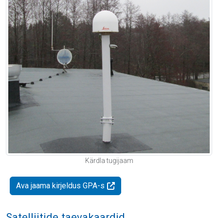
Kärdla tugijaam
Ava jaama kirjeldus GPA-s
Satelliitide taevakaardid