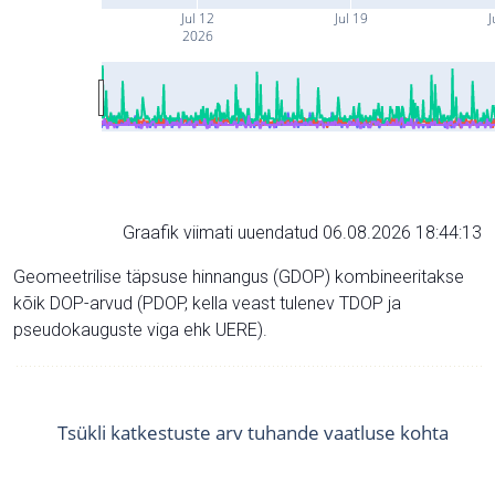
Jul 12
Jul 19
J
2026
Graafik viimati uuendatud 06.08.2026 18:44:13
Geomeetrilise täpsuse hinnangus (GDOP) kombineeritakse
kõik DOP-arvud (PDOP, kella veast tulenev TDOP ja
pseudokauguste viga ehk UERE).
Tsükli katkestuste arv tuhande vaatluse kohta