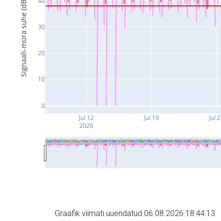
40
Signaali-müra suhe (dB)
30
20
10
0
Jul 12
Jul 19
Jul 
2026
Graafik viimati uuendatud 06.08.2026 18:44:13