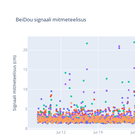
BeiDou signaali mitmeteelisus
20
Signaali mitmeteelisus (cm)
15
10
5
0
Jul 12
Jul 19
Ju