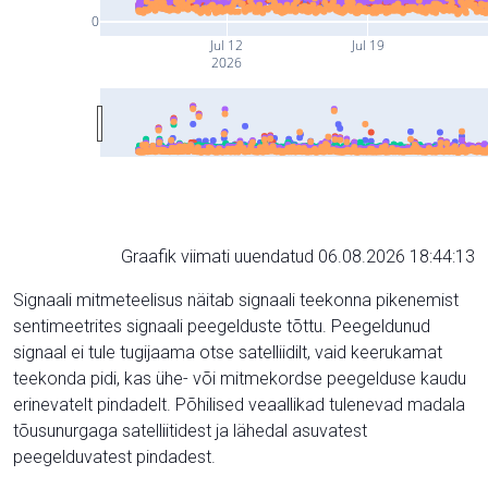
0
Jul 12
Jul 19
2026
Graafik viimati uuendatud 06.08.2026 18:44:13
Signaali mitmeteelisus näitab signaali teekonna pikenemist
sentimeetrites signaali peegelduste tõttu. Peegeldunud
signaal ei tule tugijaama otse satelliidilt, vaid keerukamat
teekonda pidi, kas ühe- või mitmekordse peegelduse kaudu
erinevatelt pindadelt. Põhilised veaallikad tulenevad madala
tõusunurgaga satelliitidest ja lähedal asuvatest
peegelduvatest pindadest.