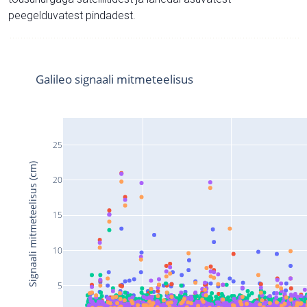
peegelduvatest pindadest.
Galileo signaali mitmeteelisus
25
Signaali mitmeteelisus (cm)
20
15
10
5