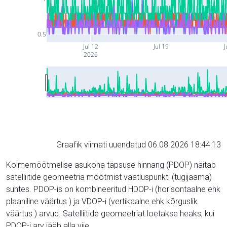
0.5
Jul 12
Jul 19
J
2026
Graafik viimati uuendatud 06.08.2026 18:44:13
Kolmemõõtmelise asukoha täpsuse hinnang (PDOP) näitab
satelliitide geomeetria mõõtmist vaatluspunkti (tugijaama)
suhtes. PDOP-is on kombineeritud HDOP-i (horisontaalne ehk
plaaniline väärtus ) ja VDOP-i (vertikaalne ehk kõrguslik
väärtus ) arvud. Satelliitide geomeetriat loetakse heaks, kui
PDOP-i arv jääb alla viie.