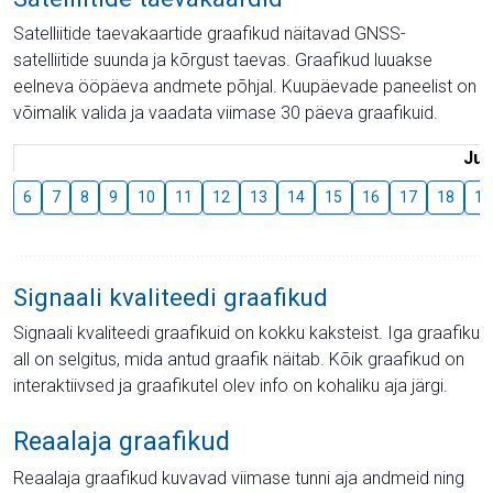
Satelliitide taevakaartide graafikud näitavad GNSS-
satelliitide suunda ja kõrgust taevas. Graafikud luuakse
eelneva ööpäeva andmete põhjal. Kuupäevade paneelist on
võimalik valida ja vaadata viimase 30 päeva graafikuid.
Juu
6
7
8
9
10
11
12
13
14
15
16
17
18
19
Signaali kvaliteedi graafikud
Signaali kvaliteedi graafikuid on kokku kaksteist. Iga graafiku
all on selgitus, mida antud graafik näitab. Kõik graafikud on
interaktiivsed ja graafikutel olev info on kohaliku aja järgi.
Reaalaja graafikud
Reaalaja graafikud kuvavad viimase tunni aja andmeid ning