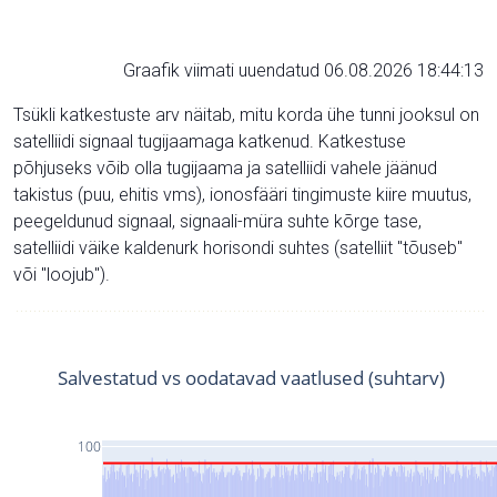
Graafik viimati uuendatud 06.08.2026 18:44:13
Tsükli katkestuste arv näitab, mitu korda ühe tunni jooksul on
satelliidi signaal tugijaamaga katkenud. Katkestuse
põhjuseks võib olla tugijaama ja satelliidi vahele jäänud
takistus (puu, ehitis vms), ionosfääri tingimuste kiire muutus,
peegeldunud signaal, signaali-müra suhte kõrge tase,
satelliidi väike kaldenurk horisondi suhtes (satelliit "tõuseb"
või "loojub").
Salvestatud vs oodatavad vaatlused (suhtarv)
100