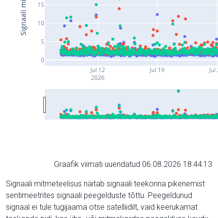
15
10
5
0
Jul 12
Jul 19
Jul
2026
Graafik viimati uuendatud 06.08.2026 18:44:13
Signaali mitmeteelisus näitab signaali teekonna pikenemist
sentimeetrites signaali peegelduste tõttu. Peegeldunud
signaal ei tule tugijaama otse satelliidilt, vaid keerukamat