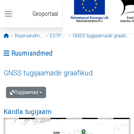
Liigu edasi põhisisu juurde
Geoportaal
Avaleht
Ruumiandmed
ESTPOS
GNSS tugijaamade graafikud
Ava menüü: Ruumiandmed
Ruumiandmed
GNSS tugijaamade graafikud
Tugijaamad
Kärdla tugijaam