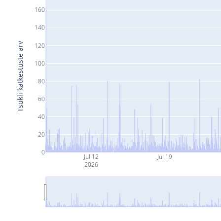
160
140
Tsükli katkestuste arv
120
100
80
60
40
20
0
Jul 12
Jul 19
2026