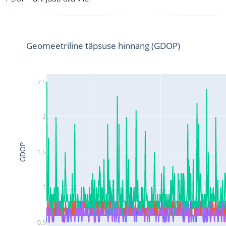
Geomeetriline täpsuse hinnang (GDOP)
2.5
2
GDOP
1.5
1
0.5