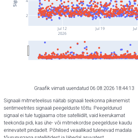
4
2
Jul 12
Jul 19
Jul
2026
Graafik viimati uuendatud 06.08.2026 18:44:13
Signaali mitmeteelisus näitab signaali teekonna pikenemist
sentimeetrites signaali peegelduste tõttu. Peegeldunud
signaal ei tule tugijaama otse satelliidilt, vaid keerukamat
teekonda pidi, kas ühe- või mitmekordse peegelduse kaudu
erinevatelt pindadelt. Põhilised veaallikad tulenevad madala
tõusunurgaga satelliitidest ja lähedal asuvatest