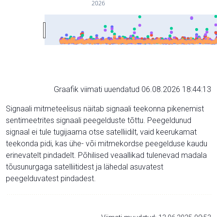
2026
Graafik viimati uuendatud 06.08.2026 18:44:13
Signaali mitmeteelisus näitab signaali teekonna pikenemist
sentimeetrites signaali peegelduste tõttu. Peegeldunud
signaal ei tule tugijaama otse satelliidilt, vaid keerukamat
teekonda pidi, kas ühe- või mitmekordse peegelduse kaudu
erinevatelt pindadelt. Põhilised veaallikad tulenevad madala
tõusunurgaga satelliitidest ja lähedal asuvatest
peegelduvatest pindadest.