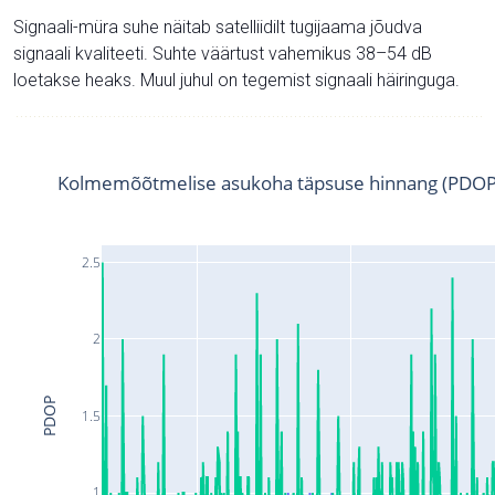
Signaali-müra suhe näitab satelliidilt tugijaama jõudva
signaali kvaliteeti. Suhte väärtust vahemikus 38–54 dB
loetakse heaks. Muul juhul on tegemist signaali häiringuga.
Kolmemõõtmelise asukoha täpsuse hinnang (PDOP
2.5
2
PDOP
1.5
1