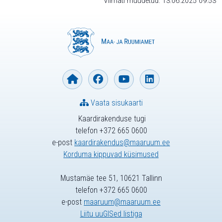
Viimati muudetud: 13.06.2025 09:53
Vaata sisukaarti
Kaardirakenduse tugi
telefon +372 665 0600
e-post
kaardirakendus@maaruum.ee
Korduma kippuvad küsimused
Mustamäe tee 51, 10621 Tallinn
telefon +372 665 0600
e-post
maaruum@maaruum.ee
Liitu uuGISed listiga