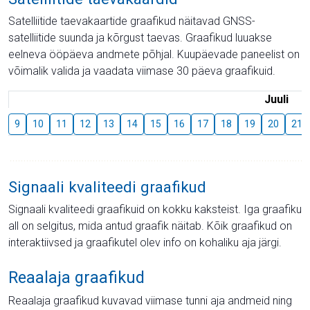
Satelliitide taevakaartide graafikud näitavad GNSS-
satelliitide suunda ja kõrgust taevas. Graafikud luuakse
eelneva ööpäeva andmete põhjal. Kuupäevade paneelist on
võimalik valida ja vaadata viimase 30 päeva graafikuid.
Juuli
9
10
11
12
13
14
15
16
17
18
19
20
21
Signaali kvaliteedi graafikud
Signaali kvaliteedi graafikuid on kokku kaksteist. Iga graafiku
all on selgitus, mida antud graafik näitab. Kõik graafikud on
interaktiivsed ja graafikutel olev info on kohaliku aja järgi.
Reaalaja graafikud
Reaalaja graafikud kuvavad viimase tunni aja andmeid ning