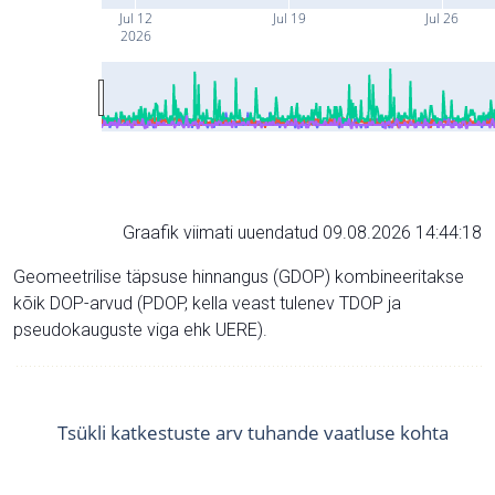
Jul 12
Jul 19
Jul 26
2026
Graafik viimati uuendatud 09.08.2026 14:44:18
Geomeetrilise täpsuse hinnangus (GDOP) kombineeritakse
kõik DOP-arvud (PDOP, kella veast tulenev TDOP ja
pseudokauguste viga ehk UERE).
Tsükli katkestuste arv tuhande vaatluse kohta