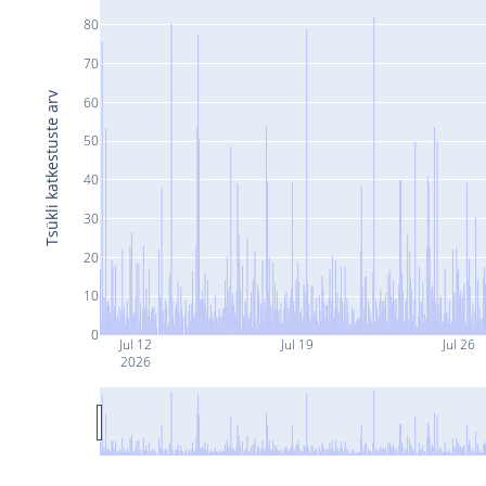
80
70
Tsükli katkestuste arv
60
50
40
30
20
10
0
Jul 12
Jul 19
Jul 26
2026