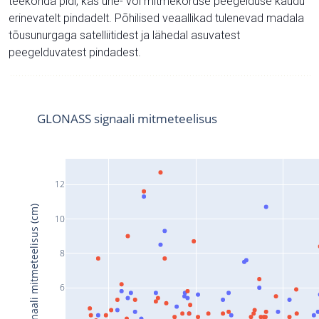
teekonda pidi, kas ühe- või mitmekordse peegelduse kaudu
erinevatelt pindadelt. Põhilised veaallikad tulenevad madala
tõusunurgaga satelliitidest ja lähedal asuvatest
peegelduvatest pindadest.
GLONASS signaali mitmeteelisus
12
Signaali mitmeteelisus (cm)
10
8
6