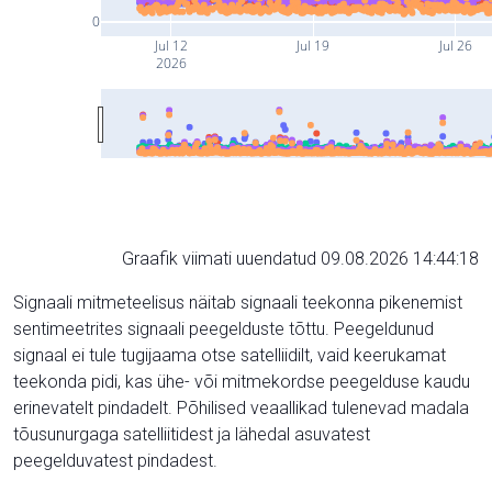
0
Jul 12
Jul 19
Jul 26
2026
Graafik viimati uuendatud 09.08.2026 14:44:18
Signaali mitmeteelisus näitab signaali teekonna pikenemist
sentimeetrites signaali peegelduste tõttu. Peegeldunud
signaal ei tule tugijaama otse satelliidilt, vaid keerukamat
teekonda pidi, kas ühe- või mitmekordse peegelduse kaudu
erinevatelt pindadelt. Põhilised veaallikad tulenevad madala
tõusunurgaga satelliitidest ja lähedal asuvatest
peegelduvatest pindadest.