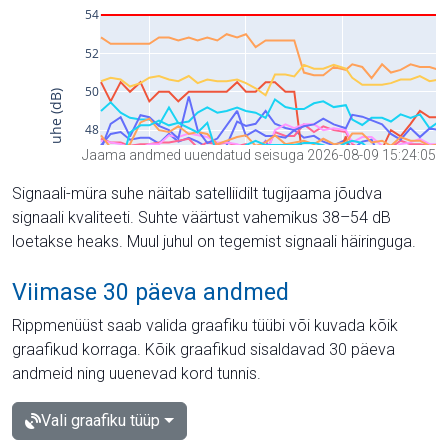
Jaama andmed uuendatud seisuga 2026-08-09 15:24:05
Signaali-müra suhe näitab satelliidilt tugijaama jõudva
signaali kvaliteeti. Suhte väärtust vahemikus 38–54 dB
loetakse heaks. Muul juhul on tegemist signaali häiringuga.
Viimase 30 päeva andmed
Rippmenüüst saab valida graafiku tüübi või kuvada kõik
graafikud korraga. Kõik graafikud sisaldavad 30 päeva
andmeid ning uuenevad kord tunnis.
Vali graafiku tüüp