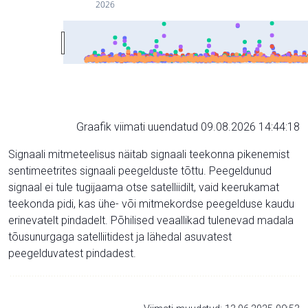
2026
Graafik viimati uuendatud 09.08.2026 14:44:18
Signaali mitmeteelisus näitab signaali teekonna pikenemist
sentimeetrites signaali peegelduste tõttu. Peegeldunud
signaal ei tule tugijaama otse satelliidilt, vaid keerukamat
teekonda pidi, kas ühe- või mitmekordse peegelduse kaudu
erinevatelt pindadelt. Põhilised veaallikad tulenevad madala
tõusunurgaga satelliitidest ja lähedal asuvatest
peegelduvatest pindadest.