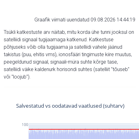
Graafik viimati uuendatud 09.08.2026 14:44:19
Tsükli katkestuste arv näitab, mitu korda ühe tunni jooksul on
satelliidi signaal tugijaamaga katkenud. Katkestuse
põhjuseks võib olla tugijaama ja satelliidi vahele jäänud
takistus (puu, ehitis vms), ionosfääri tingimuste kiire muutus,
peegeldunud signaal, signaali-müra suhte kõrge tase,
satelliidi väike kaldenurk horisondi suhtes (satelliit "tõuseb"
või "loojub").
Salvestatud vs oodatavad vaatlused (suhtarv)
100