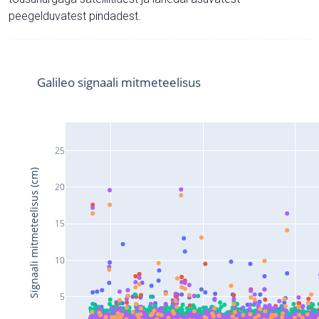
peegelduvatest pindadest.
Galileo signaali mitmeteelisus
25
Signaali mitmeteelisus (cm)
20
15
10
5