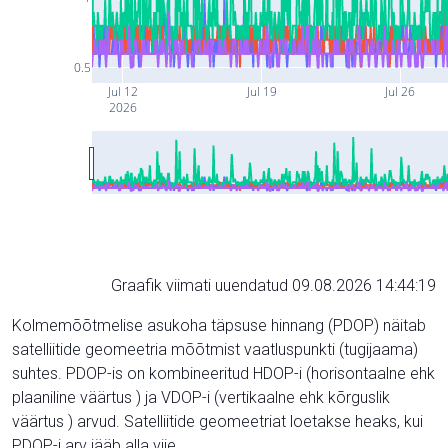
0.5
Jul 12
Jul 19
Jul 26
2026
Graafik viimati uuendatud 09.08.2026 14:44:19
Kolmemõõtmelise asukoha täpsuse hinnang (PDOP) näitab
satelliitide geomeetria mõõtmist vaatluspunkti (tugijaama)
suhtes. PDOP-is on kombineeritud HDOP-i (horisontaalne ehk
plaaniline väärtus ) ja VDOP-i (vertikaalne ehk kõrguslik
väärtus ) arvud. Satelliitide geomeetriat loetakse heaks, kui
PDOP-i arv jääb alla viie.