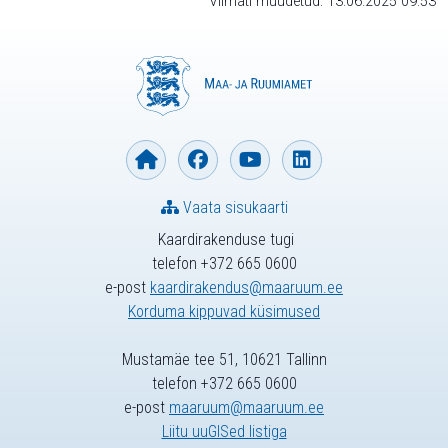
Viimati muudetud: 13.06.2025 09:53
Vaata sisukaarti
Kaardirakenduse tugi
telefon +372 665 0600
e-post
kaardirakendus@maaruum.ee
Korduma kippuvad küsimused
Mustamäe tee 51, 10621 Tallinn
telefon +372 665 0600
e-post
maaruum@maaruum.ee
Liitu uuGISed listiga