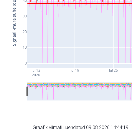
40
Signaali-müra suhe (dB)
30
20
10
0
Jul 12
Jul 19
Jul 26
2026
Graafik viimati uuendatud 09.08.2026 14:44:19