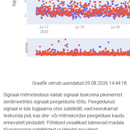
4
2
Jul 12
Jul 19
Jul 26
2026
Graafik viimati uuendatud 09.08.2026 14:44:18
Signaali mitmeteelisus näitab signaali teekonna pikenemist
sentimeetrites signaali peegelduste tõttu. Peegeldunud
signaal ei tule tugijaama otse satelliidilt, vaid keerukamat
teekonda pidi, kas ühe- või mitmekordse peegelduse kaudu
erinevatelt pindadelt. Põhilised veaallikad tulenevad madala
tõusunurgaga satelliitidest ja lähedal asuvatest