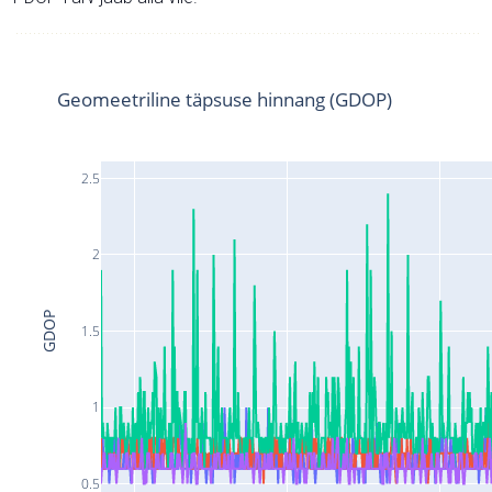
Geomeetriline täpsuse hinnang (GDOP)
2.5
2
GDOP
1.5
1
0.5