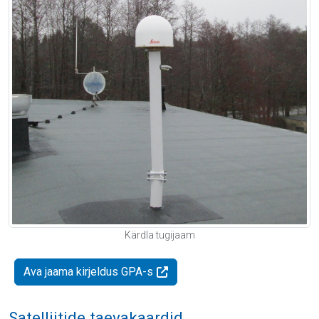
Kärdla tugijaam
Ava jaama kirjeldus GPA-s
Satelliitide taevakaardid