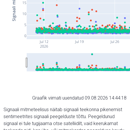
15
10
5
0
Jul 12
Jul 19
Jul 26
2026
Graafik viimati uuendatud 09.08.2026 14:44:18
Signaali mitmeteelisus näitab signaali teekonna pikenemist
sentimeetrites signaali peegelduste tõttu. Peegeldunud
signaal ei tule tugijaama otse satelliidilt, vaid keerukamat