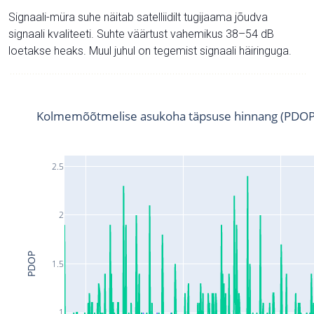
Signaali-müra suhe näitab satelliidilt tugijaama jõudva
signaali kvaliteeti. Suhte väärtust vahemikus 38–54 dB
loetakse heaks. Muul juhul on tegemist signaali häiringuga.
Kolmemõõtmelise asukoha täpsuse hinnang (PDOP
2.5
2
PDOP
1.5
1