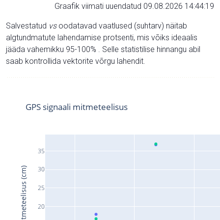
Graafik viimati uuendatud 09.08.2026 14:44:19
Salvestatud
vs
oodatavad vaatlused (suhtarv) näitab
algtundmatute lahendamise protsenti, mis võiks ideaalis
jääda vahemikku 95-100% . Selle statistilise hinnangu abil
saab kontrollida vektorite võrgu lahendit.
GPS signaali mitmeteelisus
35
30
Signaali mitmeteelisus (cm)
25
20