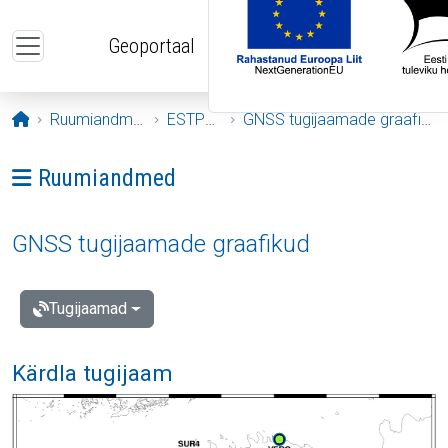
Liigu edasi põhisisu juurde
Geoportaal
Avaleht
Ruumiandmed
ESTPOS
GNSS tugijaamade graafikud
Ava menüü: Ruumiandmed
Ruumiandmed
GNSS tugijaamade graafikud
Tugijaamad
Kärdla tugijaam