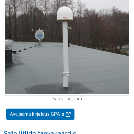
Kärdla tugijaam
Ava jaama kirjeldus GPA-s
Satelliitide taevakaardid