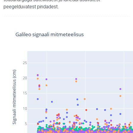
peegelduvatest pindadest.
Galileo signaali mitmeteelisus
25
Signaali mitmeteelisus (cm)
20
15
10
5