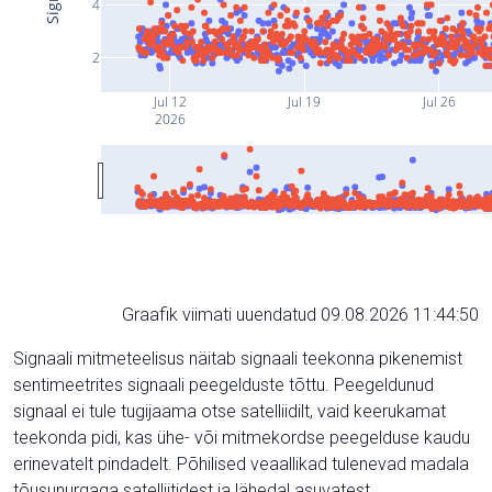
4
2
Jul 12
Jul 19
Jul 26
2026
Graafik viimati uuendatud 09.08.2026 11:44:50
Signaali mitmeteelisus näitab signaali teekonna pikenemist
sentimeetrites signaali peegelduste tõttu. Peegeldunud
signaal ei tule tugijaama otse satelliidilt, vaid keerukamat
teekonda pidi, kas ühe- või mitmekordse peegelduse kaudu
erinevatelt pindadelt. Põhilised veaallikad tulenevad madala
tõusunurgaga satelliitidest ja lähedal asuvatest