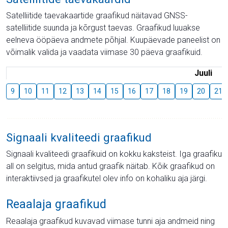
Satelliitide taevakaartide graafikud näitavad GNSS-
satelliitide suunda ja kõrgust taevas. Graafikud luuakse
eelneva ööpäeva andmete põhjal. Kuupäevade paneelist on
võimalik valida ja vaadata viimase 30 päeva graafikuid.
Juuli
9
10
11
12
13
14
15
16
17
18
19
20
21
Signaali kvaliteedi graafikud
Signaali kvaliteedi graafikuid on kokku kaksteist. Iga graafiku
all on selgitus, mida antud graafik näitab. Kõik graafikud on
interaktiivsed ja graafikutel olev info on kohaliku aja järgi.
Reaalaja graafikud
Reaalaja graafikud kuvavad viimase tunni aja andmeid ning