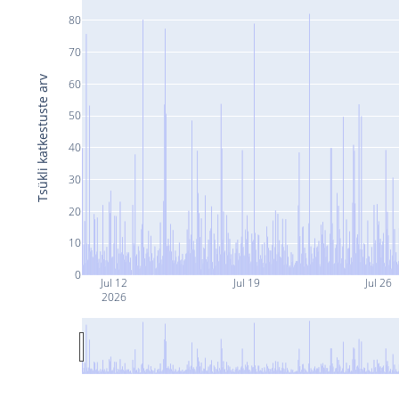
80
70
Tsükli katkestuste arv
60
50
40
30
20
10
0
Jul 12
Jul 19
Jul 26
2026