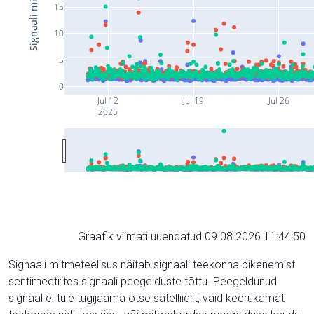
15
10
5
0
Jul 12
Jul 19
Jul 26
2026
Graafik viimati uuendatud 09.08.2026 11:44:50
Signaali mitmeteelisus näitab signaali teekonna pikenemist
sentimeetrites signaali peegelduste tõttu. Peegeldunud
signaal ei tule tugijaama otse satelliidilt, vaid keerukamat