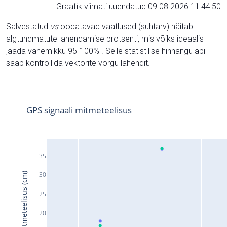
Graafik viimati uuendatud 09.08.2026 11:44:50
Salvestatud
vs
oodatavad vaatlused (suhtarv) näitab
algtundmatute lahendamise protsenti, mis võiks ideaalis
jääda vahemikku 95-100% . Selle statistilise hinnangu abil
saab kontrollida vektorite võrgu lahendit.
GPS signaali mitmeteelisus
35
30
Signaali mitmeteelisus (cm)
25
20