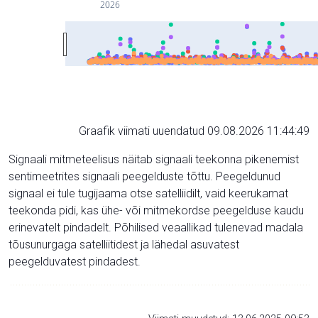
2026
Graafik viimati uuendatud 09.08.2026 11:44:49
Signaali mitmeteelisus näitab signaali teekonna pikenemist
sentimeetrites signaali peegelduste tõttu. Peegeldunud
signaal ei tule tugijaama otse satelliidilt, vaid keerukamat
teekonda pidi, kas ühe- või mitmekordse peegelduse kaudu
erinevatelt pindadelt. Põhilised veaallikad tulenevad madala
tõusunurgaga satelliitidest ja lähedal asuvatest
peegelduvatest pindadest.