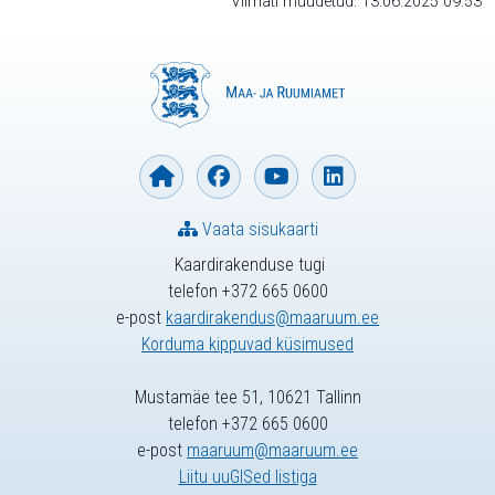
Viimati muudetud: 13.06.2025 09:53
Vaata sisukaarti
Kaardirakenduse tugi
telefon +372 665 0600
e-post
kaardirakendus@maaruum.ee
Korduma kippuvad küsimused
Mustamäe tee 51, 10621 Tallinn
telefon +372 665 0600
e-post
maaruum@maaruum.ee
Liitu uuGISed listiga