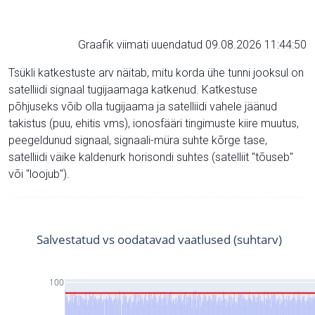
Graafik viimati uuendatud 09.08.2026 11:44:50
Tsükli katkestuste arv näitab, mitu korda ühe tunni jooksul on
satelliidi signaal tugijaamaga katkenud. Katkestuse
põhjuseks võib olla tugijaama ja satelliidi vahele jäänud
takistus (puu, ehitis vms), ionosfääri tingimuste kiire muutus,
peegeldunud signaal, signaali-müra suhte kõrge tase,
satelliidi väike kaldenurk horisondi suhtes (satelliit "tõuseb"
või "loojub").
Salvestatud vs oodatavad vaatlused (suhtarv)
100