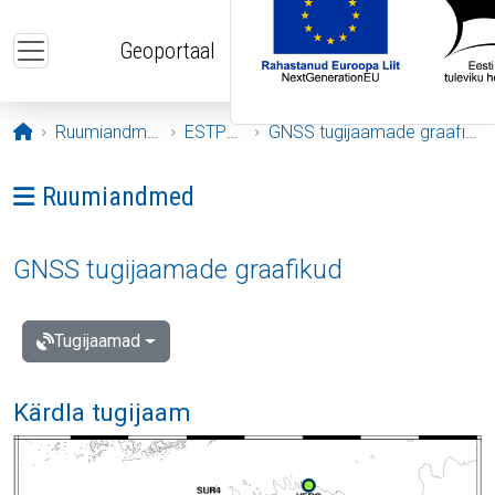
Liigu edasi põhisisu juurde
Geoportaal
Avaleht
Ruumiandmed
ESTPOS
GNSS tugijaamade graafikud
Ava menüü: Ruumiandmed
Ruumiandmed
GNSS tugijaamade graafikud
Tugijaamad
Kärdla tugijaam