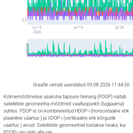
0.5
Jul 12
Jul 19
Jul 26
2026
Graafik viimati uuendatud 09.08.2026 11:44:50
Kolmemõõtmelise asukoha täpsuse hinnang (PDOP) näitab
satelliitide geomeetria mõõtmist vaatluspunkti (tugijaama)
suhtes. PDOP-is on kombineeritud HDOP-i (horisontaalne ehk
plaaniline väärtus ) ja VDOP-i (vertikaalne ehk kõrguslik
väärtus ) arvud. Satelliitide geomeetriat loetakse heaks, kui
PDOP-i arv jääb alla viie.