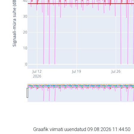
40
Signaali-müra suhe (dB)
30
20
10
0
Jul 12
Jul 19
Jul 26
2026
Graafik viimati uuendatud 09.08.2026 11:44:50