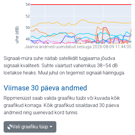
Jaama andmed uuendatud seisuga 2026-08-09 11:44:05
Signaali-müra suhe näitab satelliidilt tugijaama jõudva
signaali kvaliteeti. Suhte väärtust vahemikus 38–54 dB
loetakse heaks. Muul juhul on tegemist signaali häiringuga.
Viimase 30 päeva andmed
Rippmenüüst saab valida graafiku tüübi või kuvada kõik
graafikud korraga. Kõik graafikud sisaldavad 30 päeva
andmeid ning uuenevad kord tunnis.
Vali graafiku tüüp