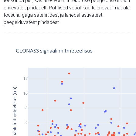
teekonda pidi, kas ühe- või mitmekordse peegelduse kaudu
erinevatelt pindadelt. Põhilised veaallikad tulenevad madala
tõusunurgaga satelliitidest ja lähedal asuvatest
peegelduvatest pindadest.
GLONASS signaali mitmeteelisus
12
Signaali mitmeteelisus (cm)
10
8
6