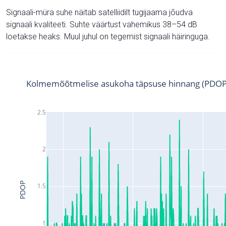
Signaali-müra suhe näitab satelliidilt tugijaama jõudva
signaali kvaliteeti. Suhte väärtust vahemikus 38–54 dB
loetakse heaks. Muul juhul on tegemist signaali häiringuga.
Kolmemõõtmelise asukoha täpsuse hinnang (PDOP
2.5
2
PDOP
1.5
1