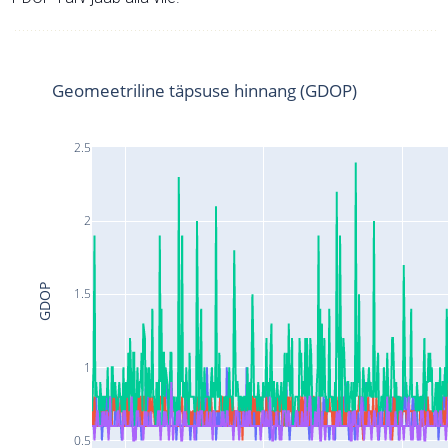
Geomeetriline täpsuse hinnang (GDOP)
2.5
2
GDOP
1.5
1
0.5