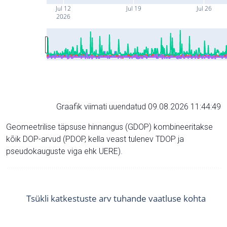
Jul 12
Jul 19
Jul 26
2026
Graafik viimati uuendatud 09.08.2026 11:44:49
Geomeetrilise täpsuse hinnangus (GDOP) kombineeritakse
kõik DOP-arvud (PDOP, kella veast tulenev TDOP ja
pseudokauguste viga ehk UERE).
Tsükli katkestuste arv tuhande vaatluse kohta