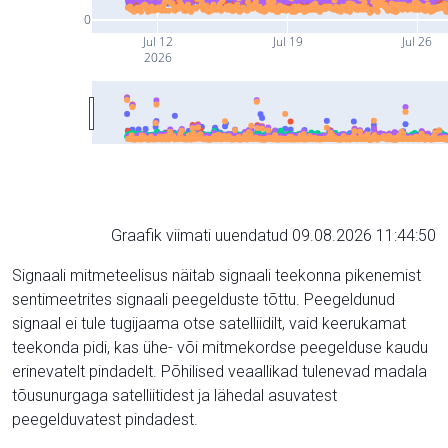
0
Jul 12
Jul 19
Jul 26
2026
Graafik viimati uuendatud 09.08.2026 11:44:50
Signaali mitmeteelisus näitab signaali teekonna pikenemist
sentimeetrites signaali peegelduste tõttu. Peegeldunud
signaal ei tule tugijaama otse satelliidilt, vaid keerukamat
teekonda pidi, kas ühe- või mitmekordse peegelduse kaudu
erinevatelt pindadelt. Põhilised veaallikad tulenevad madala
tõusunurgaga satelliitidest ja lähedal asuvatest
peegelduvatest pindadest.