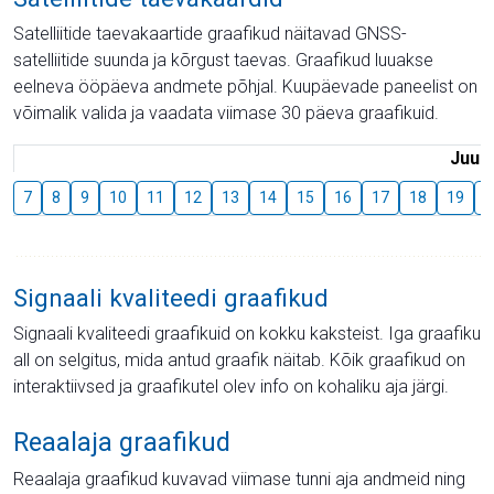
Satelliitide taevakaartide graafikud näitavad GNSS-
satelliitide suunda ja kõrgust taevas. Graafikud luuakse
eelneva ööpäeva andmete põhjal. Kuupäevade paneelist on
võimalik valida ja vaadata viimase 30 päeva graafikuid.
Juuli
7
8
9
10
11
12
13
14
15
16
17
18
19
2
Signaali kvaliteedi graafikud
Signaali kvaliteedi graafikuid on kokku kaksteist. Iga graafiku
all on selgitus, mida antud graafik näitab. Kõik graafikud on
interaktiivsed ja graafikutel olev info on kohaliku aja järgi.
Reaalaja graafikud
Reaalaja graafikud kuvavad viimase tunni aja andmeid ning