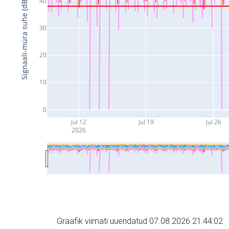
40
Signaali-müra suhe (dB)
30
20
10
0
Jul 12
Jul 19
Jul 26
2026
Graafik viimati uuendatud 07.08.2026 21:44:02