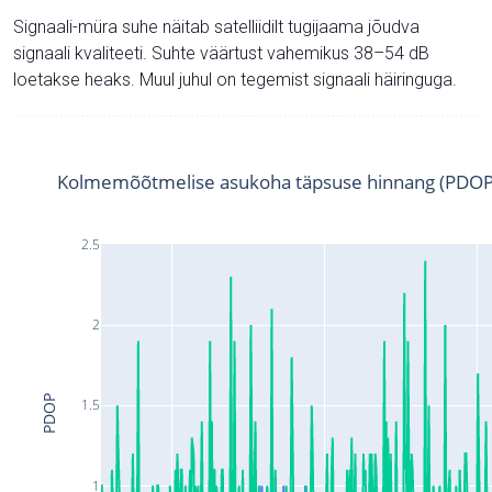
Signaali-müra suhe näitab satelliidilt tugijaama jõudva
signaali kvaliteeti. Suhte väärtust vahemikus 38–54 dB
loetakse heaks. Muul juhul on tegemist signaali häiringuga.
Kolmemõõtmelise asukoha täpsuse hinnang (PDOP
2.5
2
PDOP
1.5
1