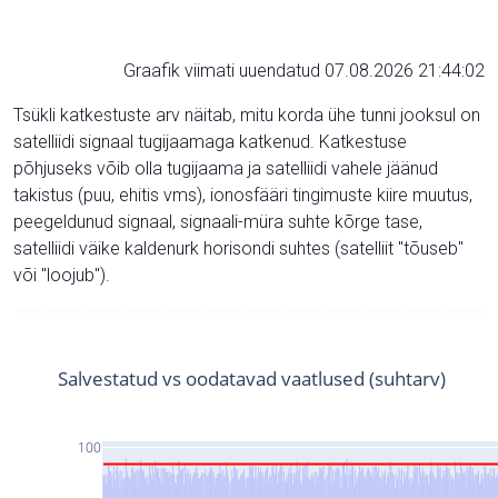
Graafik viimati uuendatud 07.08.2026 21:44:02
Tsükli katkestuste arv näitab, mitu korda ühe tunni jooksul on
satelliidi signaal tugijaamaga katkenud. Katkestuse
põhjuseks võib olla tugijaama ja satelliidi vahele jäänud
takistus (puu, ehitis vms), ionosfääri tingimuste kiire muutus,
peegeldunud signaal, signaali-müra suhte kõrge tase,
satelliidi väike kaldenurk horisondi suhtes (satelliit "tõuseb"
või "loojub").
Salvestatud vs oodatavad vaatlused (suhtarv)
100