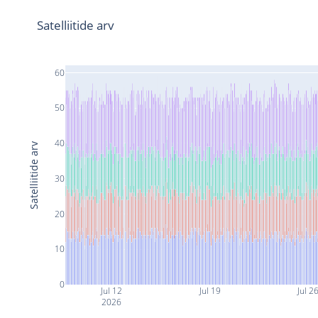
Satelliitide arv
60
50
40
Satelliitide arv
30
20
10
0
Jul 12
Jul 19
Jul 2
2026