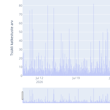
80
70
Tsükli katkestuste arv
60
50
40
30
20
10
0
Jul 12
Jul 19
J
2026