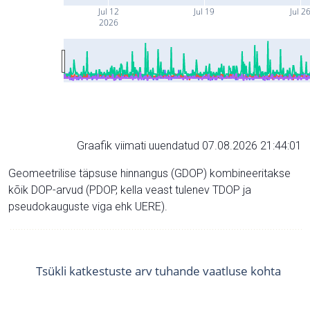
Jul 12
Jul 19
Jul 2
2026
Graafik viimati uuendatud 07.08.2026 21:44:01
Geomeetrilise täpsuse hinnangus (GDOP) kombineeritakse
kõik DOP-arvud (PDOP, kella veast tulenev TDOP ja
pseudokauguste viga ehk UERE).
Tsükli katkestuste arv tuhande vaatluse kohta