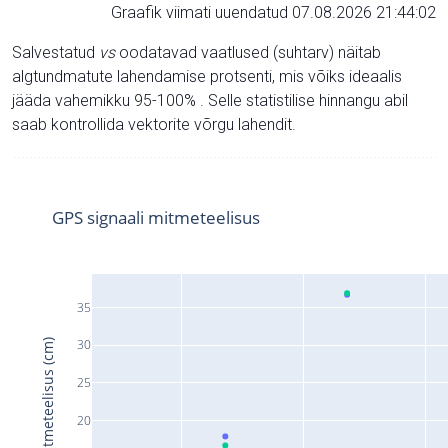
Graafik viimati uuendatud 07.08.2026 21:44:02
Salvestatud
vs
oodatavad vaatlused (suhtarv) näitab
algtundmatute lahendamise protsenti, mis võiks ideaalis
jääda vahemikku 95-100% . Selle statistilise hinnangu abil
saab kontrollida vektorite võrgu lahendit.
GPS signaali mitmeteelisus
35
30
Signaali mitmeteelisus (cm)
25
20