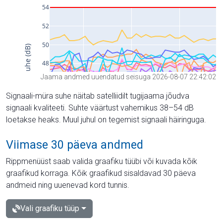
Jaama andmed uuendatud seisuga 2026-08-07 22:42:02
Signaali-müra suhe näitab satelliidilt tugijaama jõudva
signaali kvaliteeti. Suhte väärtust vahemikus 38–54 dB
loetakse heaks. Muul juhul on tegemist signaali häiringuga.
Viimase 30 päeva andmed
Rippmenüüst saab valida graafiku tüübi või kuvada kõik
graafikud korraga. Kõik graafikud sisaldavad 30 päeva
andmeid ning uuenevad kord tunnis.
Vali graafiku tüüp