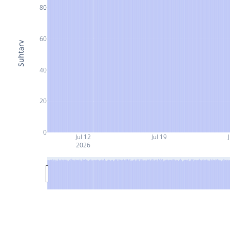
80
60
Suhtarv
40
20
0
Jul 12
Jul 19
J
2026