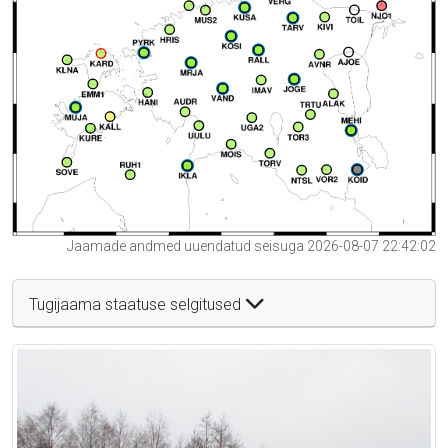
Jaamade andmed uuendatud seisuga 2026-08-07 22:42:02
Tugijaama staatuse selgitused