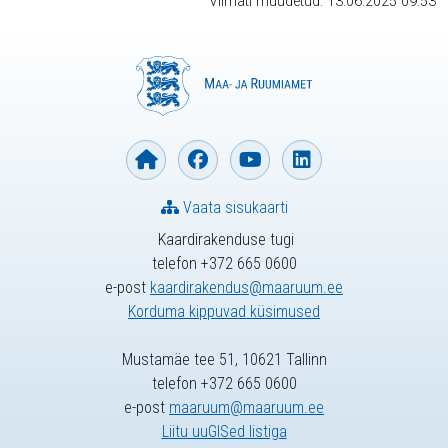
Viimati muudetud: 13.06.2025 09:53
Vaata sisukaarti
Kaardirakenduse tugi
telefon +372 665 0600
e-post
kaardirakendus@maaruum.ee
Korduma kippuvad küsimused
Mustamäe tee 51, 10621 Tallinn
telefon +372 665 0600
e-post
maaruum@maaruum.ee
Liitu uuGISed listiga