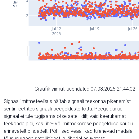
4
2
Jul 12
Jul 19
Jul 26
2026
Graafik viimati uuendatud 07.08.2026 21:44:02
Signaali mitmeteelisus näitab signaali teekonna pikenemist
sentimeetrites signaali peegelduste tõttu. Peegeldunud
signaal ei tule tugijaama otse satelliidilt, vaid keerukamat
teekonda pidi, kas ühe- või mitmekordse peegelduse kaudu
erinevatelt pindadelt. Põhilised veaallikad tulenevad madala
tõusunurgaga satelliitidest ja lähedal asuvatest