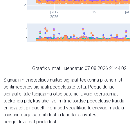
0
Jul 12
Jul 19
Jul
2026
Graafik viimati uuendatud 07.08.2026 21:44:02
Signaali mitmeteelisus näitab signaali teekonna pikenemist
sentimeetrites signaali peegelduste tõttu. Peegeldunud
signaal ei tule tugijaama otse satelliidilt, vaid keerukamat
teekonda pidi, kas ühe- või mitmekordse peegelduse kaudu
erinevatelt pindadelt. Põhilised veaallikad tulenevad madala
tõusunurgaga satelliitidest ja lähedal asuvatest
peegelduvatest pindadest.