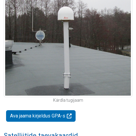
Kärdla tugijaam
Ava jaama kirjeldus GPA-s
Satelliitide taevakaardid