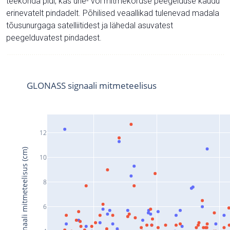
teekonda pidi, kas ühe- või mitmekordse peegelduse kaudu
erinevatelt pindadelt. Põhilised veaallikad tulenevad madala
tõusunurgaga satelliitidest ja lähedal asuvatest
peegelduvatest pindadest.
GLONASS signaali mitmeteelisus
12
Signaali mitmeteelisus (cm)
10
8
6