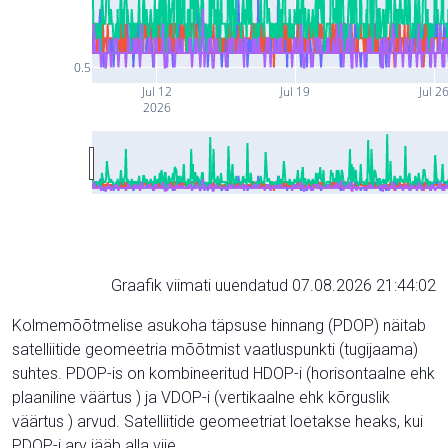
0.5
Jul 12
Jul 19
Jul 2
2026
Graafik viimati uuendatud 07.08.2026 21:44:02
Kolmemõõtmelise asukoha täpsuse hinnang (PDOP) näitab
satelliitide geomeetria mõõtmist vaatluspunkti (tugijaama)
suhtes. PDOP-is on kombineeritud HDOP-i (horisontaalne ehk
plaaniline väärtus ) ja VDOP-i (vertikaalne ehk kõrguslik
väärtus ) arvud. Satelliitide geomeetriat loetakse heaks, kui
PDOP-i arv jääb alla viie.