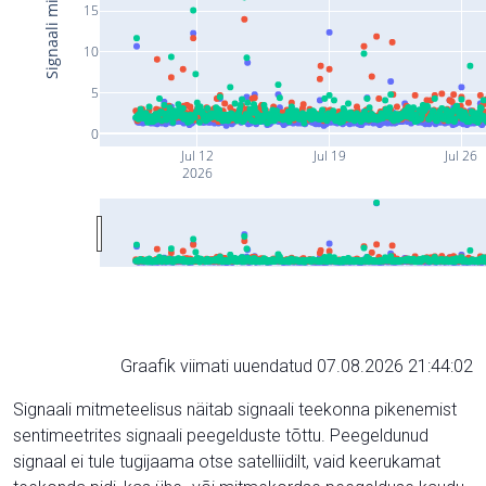
15
10
5
0
Jul 12
Jul 19
Jul 26
2026
Graafik viimati uuendatud 07.08.2026 21:44:02
Signaali mitmeteelisus näitab signaali teekonna pikenemist
sentimeetrites signaali peegelduste tõttu. Peegeldunud
signaal ei tule tugijaama otse satelliidilt, vaid keerukamat