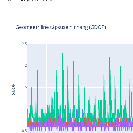
Geomeetriline täpsuse hinnang (GDOP)
2.5
2
GDOP
1.5
1
0.5