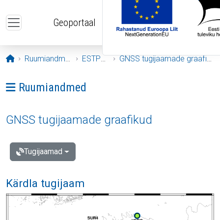
Liigu edasi põhisisu juurde
Geoportaal
Avaleht
Ruumiandmed
ESTPOS
GNSS tugijaamade graafikud
Ava menüü: Ruumiandmed
Ruumiandmed
GNSS tugijaamade graafikud
Tugijaamad
Kärdla tugijaam