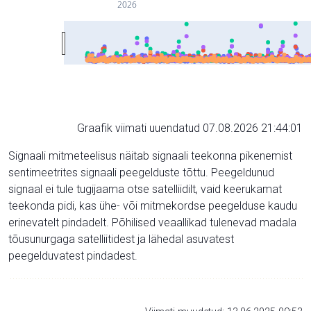
2026
Graafik viimati uuendatud 07.08.2026 21:44:01
Signaali mitmeteelisus näitab signaali teekonna pikenemist
sentimeetrites signaali peegelduste tõttu. Peegeldunud
signaal ei tule tugijaama otse satelliidilt, vaid keerukamat
teekonda pidi, kas ühe- või mitmekordse peegelduse kaudu
erinevatelt pindadelt. Põhilised veaallikad tulenevad madala
tõusunurgaga satelliitidest ja lähedal asuvatest
peegelduvatest pindadest.