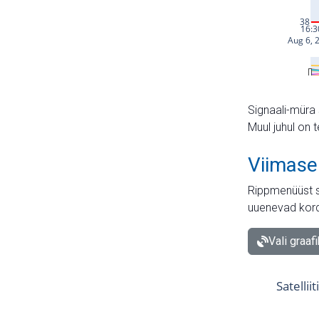
Signaali-müra 
Muul juhul on 
Viimase
Rippmenüüst s
uuenevad kord
Vali graaf
Satellii