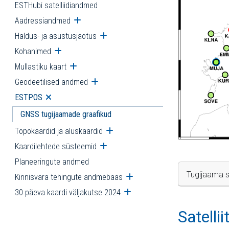
ESTHubi satelliidiandmed
Aadressiandmed
Ava alammenüü
Haldus- ja asustusjaotus
Ava alammenüü
Kohanimed
Ava alammenüü
Mullastiku kaart
Ava alammenüü
Geodeetilised andmed
Ava alammenüü
ESTPOS
Ava alammenüü
GNSS tugijaamade graafikud
Topokaardid ja aluskaardid
Ava alammenüü
Kaardilehtede süsteemid
Ava alammenüü
Planeeringute andmed
Tugijaama s
Kinnisvara tehingute andmebaas
Ava alammenüü
30 päeva kaardi väljakutse 2024
Ava alammenüü
Satelli