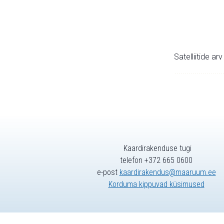
Satelliitide ar
Kaardirakenduse tugi
telefon +372 665 0600
e-post
kaardirakendus@maaruum.ee
Korduma kippuvad küsimused