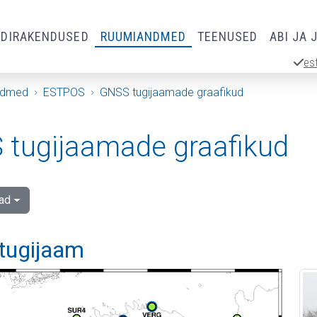
RDIRAKENDUSED
RUUMIANDMED
TEENUSED
ABI JA 
es
ndmed
ESTPOS
GNSS tugijaamade graafikud
tugijaamade graafikud
ad
 tugijaam