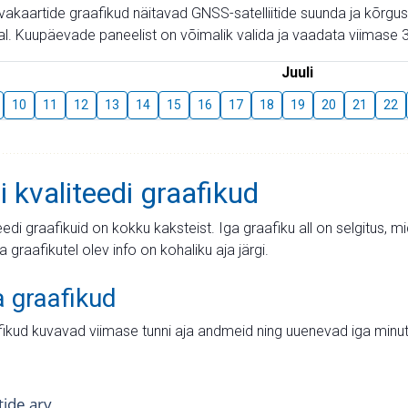
aevakaartide graafikud näitavad GNSS-satelliitide suunda ja kõr
l. Kuupäevade paneelist on võimalik valida ja vaadata viimase 3
Juuli
10
11
12
13
14
15
16
17
18
19
20
21
22
i kvaliteedi graafikud
teedi graafikuid on kokku kaksteist. Iga graafiku all on selgitus, 
ja graafikutel olev info on kohaliku aja järgi.
a graafikud
fikud kuvavad viimase tunni aja andmeid ning uuenevad iga minut