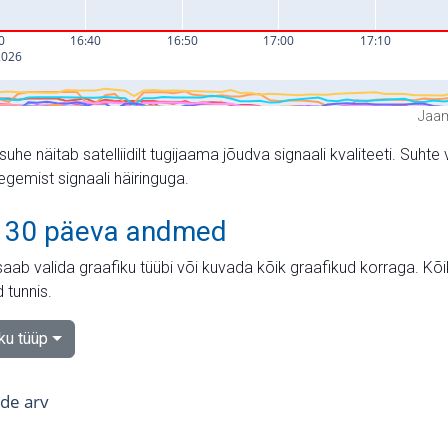
Jaam
suhe näitab satelliidilt tugijaama jõudva signaali kvaliteeti. Su
tegemist signaali häiringuga.
 30 päeva andmed
aab valida graafiku tüübi või kuvada kõik graafikud korraga. Kõ
 tunnis.
iku tüüp
tide arv