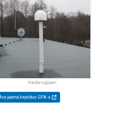
Kärdla tugijaam
Ava jaama kirjeldus GPA-s