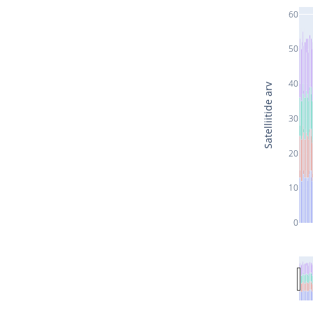
60
50
40
Satelliitide arv
30
20
10
0