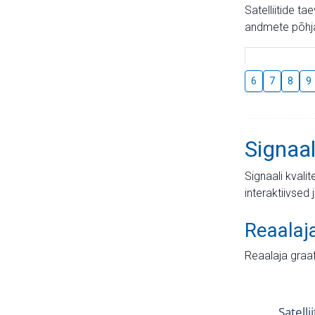
Satelliitide t
andmete põhja
6
7
8
9
Signaal
Signaali kvali
interaktiivsed 
Reaalaj
Reaalaja graa