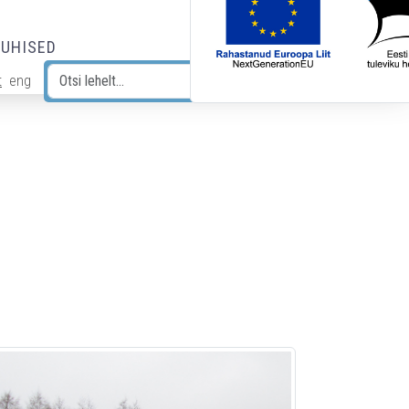
JUHISED
t
eng
Otsi