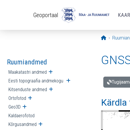
Liigu edasi põhisisu juurde
Geoportaal
KAA
Avaleht
Ruumia
GNSS 
Ruumiandmed
Maakatastri andmed
Ava alammenüü
Eesti topograafia andmekogu
Ava alammenüü
Tugijaam
Kitsenduste andmed
Ava alammenüü
Ortofotod
Ava alammenüü
Kärdla
Geo3D
Ava alammenüü
Kaldaerofotod
Kõrgusandmed
Ava alammenüü