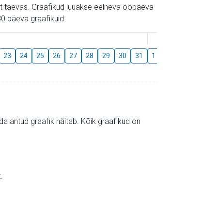
gust taevas. Graafikud luuakse eelneva ööpäeva
0 päeva graafikuid.
August
23
24
25
26
27
28
29
30
31
1
2
3
4
5
mida antud graafik näitab. Kõik graafikud on
.