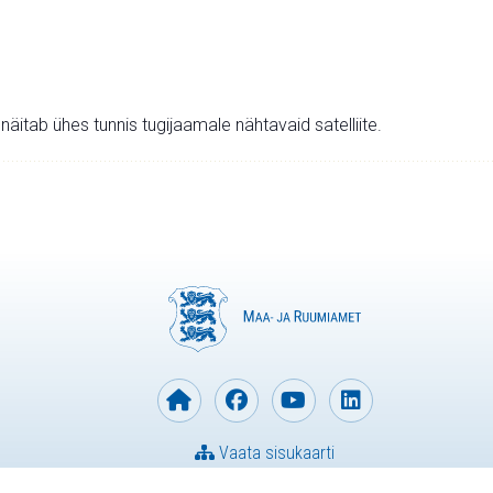
v näitab ühes tunnis tugijaamale nähtavaid satelliite.
Vaata sisukaarti