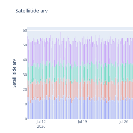
Satelliitide arv
60
50
40
Satelliitide arv
30
20
10
0
Jul 12
Jul 19
Jul 26
2026