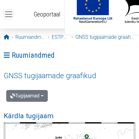
Liigu edasi põhisisu juurde
Geoportaal
Avaleht
Ruumiandmed
ESTPOS
GNSS tugijaamade graafikud
Ava menüü: Ruumiandmed
Ruumiandmed
GNSS tugijaamade graafikud
Tugijaamad
Kärdla tugijaam