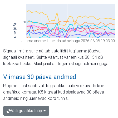
Jaama andmed uuendatud seisuga 2026-08-08 19:03:00
Signaali-müra suhe näitab satelliidilt tugijaama jõudva
signaali kvaliteeti. Suhte väärtust vahemikus 38–54 dB
loetakse heaks. Muul juhul on tegemist signaali häiringuga.
Viimase 30 päeva andmed
Rippmenüüst saab valida graafiku tüübi või kuvada kõik
graafikud korraga. Kõik graafikud sisaldavad 30 päeva
andmeid ning uuenevad kord tunnis.
Vali graafiku tüüp