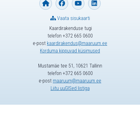
Vaata sisukaarti
Kaardirakenduse tugi
telefon +372 665 0600
e-post
kaardirakendus@maaruum.ee
Korduma kippuvad küsimused
Mustamäe tee 51, 10621 Tallinn
telefon +372 665 0600
e-post
maaruum@maaruum.ee
Liitu uuGISed listiga