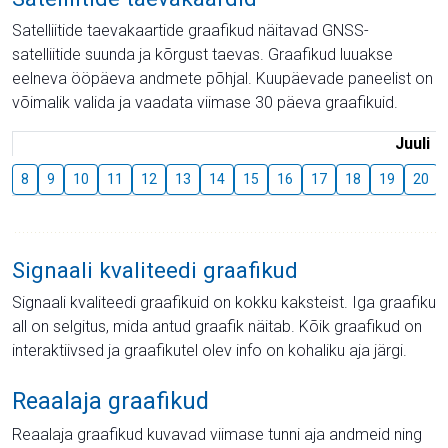
Satelliitide taevakaartide graafikud näitavad GNSS-
satelliitide suunda ja kõrgust taevas. Graafikud luuakse
eelneva ööpäeva andmete põhjal. Kuupäevade paneelist on
võimalik valida ja vaadata viimase 30 päeva graafikuid.
Juuli
8
9
10
11
12
13
14
15
16
17
18
19
20
Signaali kvaliteedi graafikud
Signaali kvaliteedi graafikuid on kokku kaksteist. Iga graafiku
all on selgitus, mida antud graafik näitab. Kõik graafikud on
interaktiivsed ja graafikutel olev info on kohaliku aja järgi.
Reaalaja graafikud
Reaalaja graafikud kuvavad viimase tunni aja andmeid ning