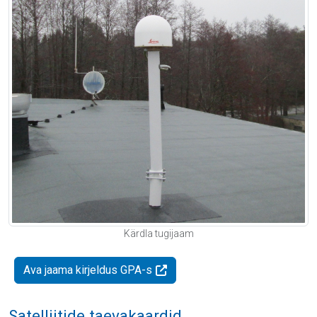
Kärdla tugijaam
Ava jaama kirjeldus GPA-s
Satelliitide taevakaardid