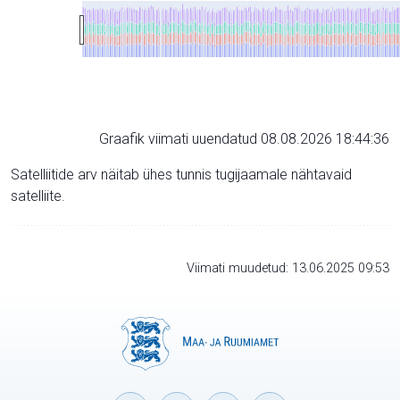
Graafik viimati uuendatud 08.08.2026 18:44:36
Satelliitide arv näitab ühes tunnis tugijaamale nähtavaid
satelliite.
Viimati muudetud: 13.06.2025 09:53