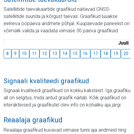
Satelliitide taevakaartide graafikud näitavad GNSS-
satelliitide suunda ja kõrgust taevas. Graafikud luuakse
eelneva ööpäeva andmete põhjal. Kuupäevade paneelist on
võimalik valida ja vaadata viimase 30 päeva graafikuid.
Juuli
8
9
10
11
12
13
14
15
16
17
18
19
20
Signaali kvaliteedi graafikud
Signaali kvaliteedi graafikuid on kokku kaksteist. Iga graafiku
all on selgitus, mida antud graafik näitab. Kõik graafikud on
interaktiivsed ja graafikutel olev info on kohaliku aja järgi.
Reaalaja graafikud
Reaalaja graafikud kuvavad viimase tunni aja andmeid ning