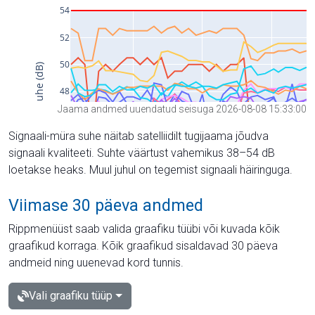
Jaama andmed uuendatud seisuga 2026-08-08 15:33:00
Signaali-müra suhe näitab satelliidilt tugijaama jõudva
signaali kvaliteeti. Suhte väärtust vahemikus 38–54 dB
loetakse heaks. Muul juhul on tegemist signaali häiringuga.
Viimase 30 päeva andmed
Rippmenüüst saab valida graafiku tüübi või kuvada kõik
graafikud korraga. Kõik graafikud sisaldavad 30 päeva
andmeid ning uuenevad kord tunnis.
Vali graafiku tüüp