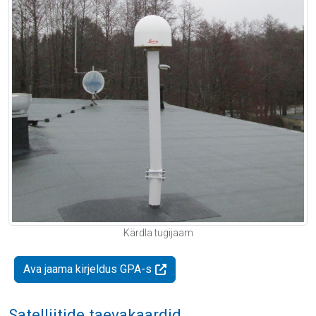
Kärdla tugijaam
Ava jaama kirjeldus GPA-s
Satelliitide taevakaardid