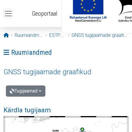
Liigu edasi põhisisu juurde
Geoportaal
Avaleht
Ruumiandmed
ESTPOS
GNSS tugijaamade graafikud
Ava menüü: Ruumiandmed
Ruumiandmed
GNSS tugijaamade graafikud
Tugijaamad
Kärdla tugijaam