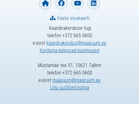
Vaata sisukaarti
Kaardirakenduse tugi
telefon +372 665 0600
e-post
kaardirakendus@maaruum.ee
Korduma kippuvad küsimused
Mustamäe tee 51, 10621 Tallinn
telefon +372 665 0600
e-post
maaruum@maaruum.ee
Liitu uuGISed listiga