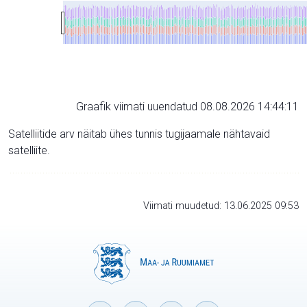
Graafik viimati uuendatud 08.08.2026 14:44:11
Satelliitide arv näitab ühes tunnis tugijaamale nähtavaid
satelliite.
Viimati muudetud: 13.06.2025 09:53