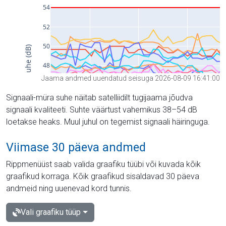
Jaama andmed uuendatud seisuga 2026-08-09 16:41:00
Signaali-müra suhe näitab satelliidilt tugijaama jõudva
signaali kvaliteeti. Suhte väärtust vahemikus 38–54 dB
loetakse heaks. Muul juhul on tegemist signaali häiringuga.
Viimase 30 päeva andmed
Rippmenüüst saab valida graafiku tüübi või kuvada kõik
graafikud korraga. Kõik graafikud sisaldavad 30 päeva
andmeid ning uuenevad kord tunnis.
Vali graafiku tüüp