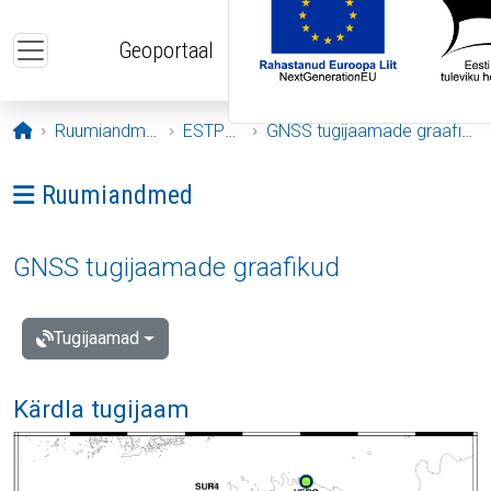
Liigu edasi põhisisu juurde
Geoportaal
Avaleht
Ruumiandmed
ESTPOS
GNSS tugijaamade graafikud
Ava menüü: Ruumiandmed
Ruumiandmed
GNSS tugijaamade graafikud
Tugijaamad
Kärdla tugijaam