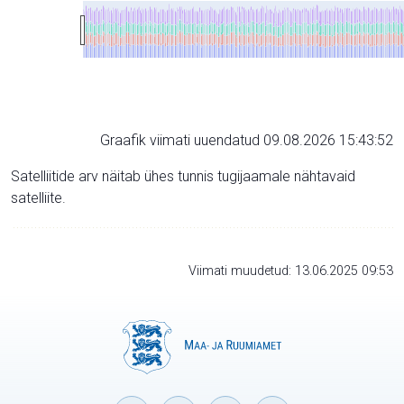
Graafik viimati uuendatud 09.08.2026 15:43:52
Satelliitide arv näitab ühes tunnis tugijaamale nähtavaid
satelliite.
Viimati muudetud: 13.06.2025 09:53