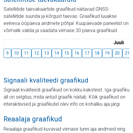
Satelliitide taevakaartide graafikud näitavad GNSS-
satelliitide suunda ja kõrgust taevas. Graafikud luuakse
eelneva ööpäeva andmete põhjal. Kuupäevade paneelist on
võimalik valida ja vaadata viimase 30 päeva graafikuid.
Juuli
9
10
11
12
13
14
15
16
17
18
19
20
21
Signaali kvaliteedi graafikud
Signaali kvaliteedi graafikuid on kokku kaksteist. Iga graafiku
all on selgitus, mida antud graafik näitab. Kõik graafikud on
interaktiivsed ja graafikutel olev info on kohaliku aja järgi.
Reaalaja graafikud
Reaalaja graafikud kuvavad viimase tunni aja andmeid ning