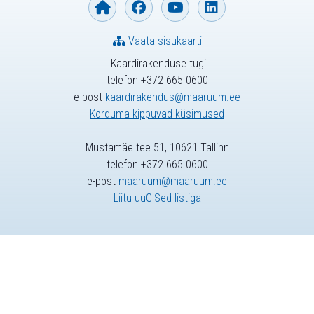
Vaata sisukaarti
Kaardirakenduse tugi
telefon +372 665 0600
e-post
kaardirakendus@maaruum.ee
Korduma kippuvad küsimused
Mustamäe tee 51, 10621 Tallinn
telefon +372 665 0600
e-post
maaruum@maaruum.ee
Liitu uuGISed listiga