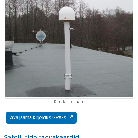
Kärdla tugijaam
Ava jaama kirjeldus GPA-s
Satelliitide taevakaardid