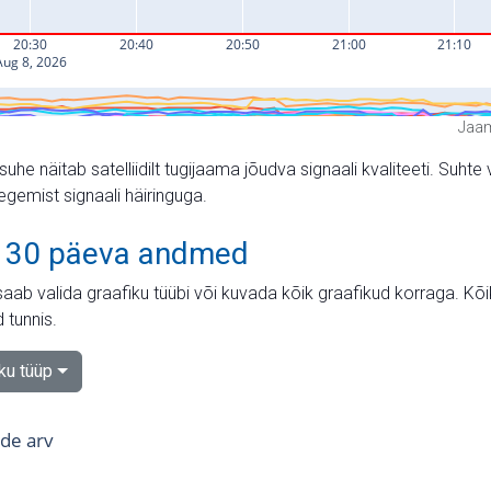
Jaam
suhe näitab satelliidilt tugijaama jõudva signaali kvaliteeti. Su
tegemist signaali häiringuga.
 30 päeva andmed
aab valida graafiku tüübi või kuvada kõik graafikud korraga. Kõ
 tunnis.
iku tüüp
tide arv