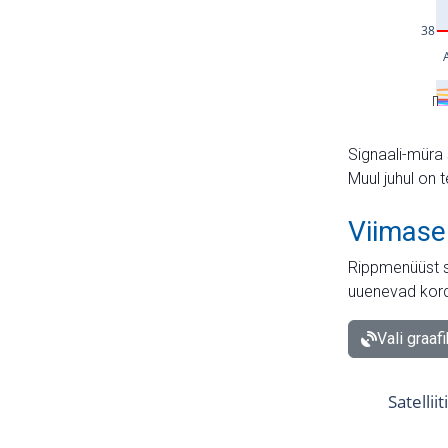
Signaali-müra 
Muul juhul on 
Viimase
Rippmenüüst s
uuenevad kord
Vali graaf
Satellii