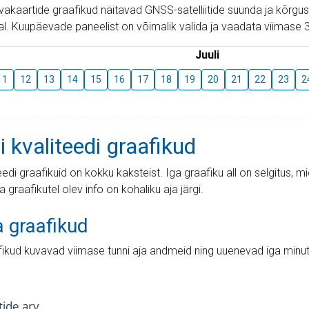
aevakaartide graafikud näitavad GNSS-satelliitide suunda ja kõr
l. Kuupäevade paneelist on võimalik valida ja vaadata viimase 3
Juuli
11
12
13
14
15
16
17
18
19
20
21
22
23
2
i kvaliteedi graafikud
teedi graafikuid on kokku kaksteist. Iga graafiku all on selgitus, 
ja graafikutel olev info on kohaliku aja järgi.
a graafikud
fikud kuvavad viimase tunni aja andmeid ning uuenevad iga minut