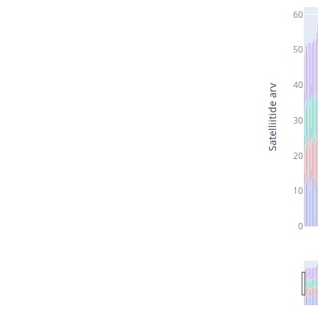
60
50
40
Satelliitide arv
30
20
10
0