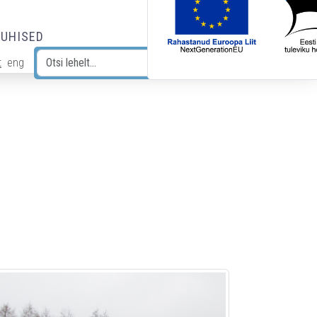
JUHISED
t
eng
Otsi