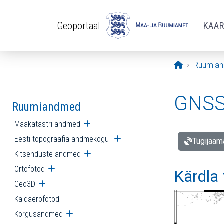
Liigu edasi põhisisu juurde
Geoportaal
KAA
Avaleht
Ruumia
GNSS 
Ruumiandmed
Maakatastri andmed
Ava alammenüü
Eesti topograafia andmekogu
Ava alammenüü
Tugijaam
Kitsenduste andmed
Ava alammenüü
Ortofotod
Ava alammenüü
Kärdla
Geo3D
Ava alammenüü
Kaldaerofotod
Kõrgusandmed
Ava alammenüü