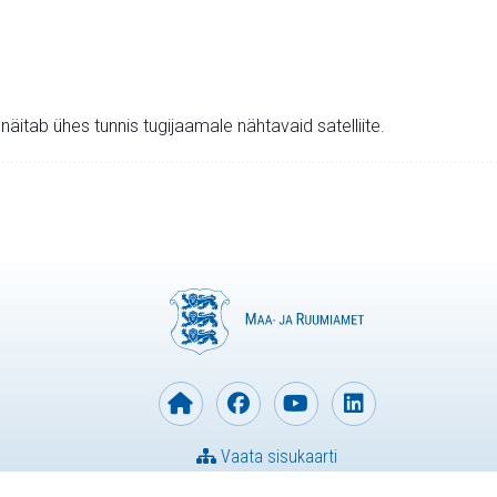
v näitab ühes tunnis tugijaamale nähtavaid satelliite.
Vaata sisukaarti