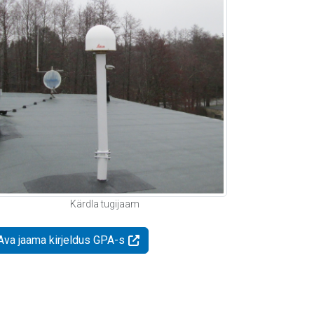
Kärdla tugijaam
Ava jaama kirjeldus GPA-s