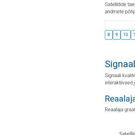
Satelliitide t
andmete põhja
8
9
10
Signaal
Signaali kvali
interaktiivsed 
Reaalaj
Reaalaja graa