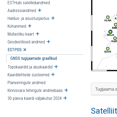
ESTHubi satelliidiandmed
Aadressiandmed
Ava alammenüü
Haldus- ja asustusjaotus
Ava alammenüü
Kohanimed
Ava alammenüü
Mullastiku kaart
Ava alammenüü
Geodeetilised andmed
Ava alammenüü
ESTPOS
Ava alammenüü
GNSS tugijaamade graafikud
Topokaardid ja aluskaardid
Ava alammenüü
Kaardilehtede süsteemid
Ava alammenüü
Planeeringute andmed
Tugijaama s
Kinnisvara tehingute andmebaas
Ava alammenüü
30 päeva kaardi väljakutse 2024
Ava alammenüü
Satelli