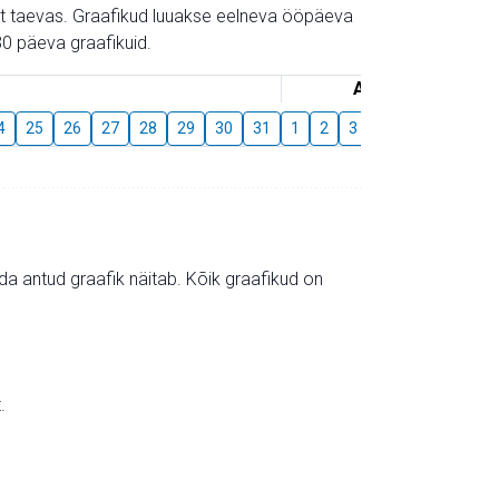
gust taevas. Graafikud luuakse eelneva ööpäeva
0 päeva graafikuid.
August
4
25
26
27
28
29
30
31
1
2
3
4
5
6
7
mida antud graafik näitab. Kõik graafikud on
.