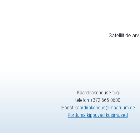
Satelliitide ar
Kaardirakenduse tugi
telefon +372 665 0600
e-post
kaardirakendus@maaruum.ee
Korduma kippuvad küsimused