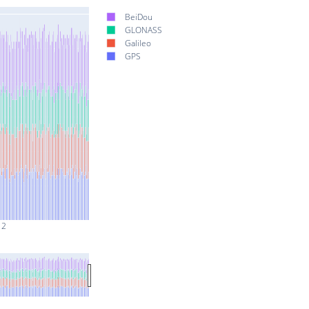
BeiDou
GLONASS
Galileo
GPS
 2