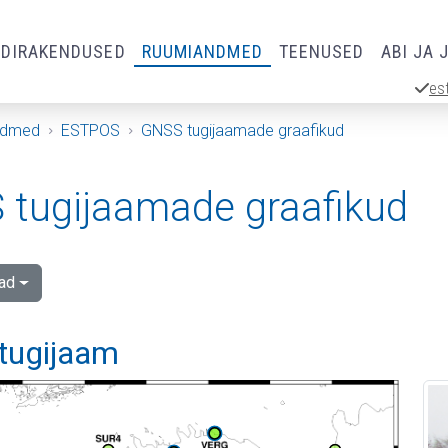
RDIRAKENDUSED
RUUMIANDMED
TEENUSED
ABI JA 
es
ndmed
ESTPOS
GNSS tugijaamade graafikud
tugijaamade graafikud
ad
 tugijaam