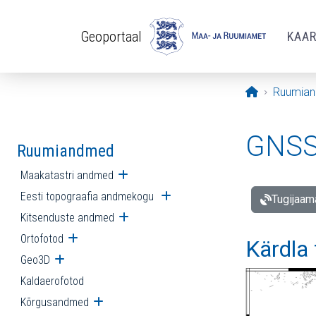
Liigu edasi põhisisu juurde
Geoportaal
KAA
Avaleht
Ruumia
GNSS 
Ruumiandmed
Maakatastri andmed
Ava alammenüü
Eesti topograafia andmekogu
Ava alammenüü
Tugijaam
Kitsenduste andmed
Ava alammenüü
Ortofotod
Ava alammenüü
Kärdla
Geo3D
Ava alammenüü
Kaldaerofotod
Kõrgusandmed
Ava alammenüü