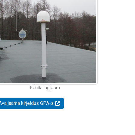
Kärdla tugijaam
Ava jaama kirjeldus GPA-s