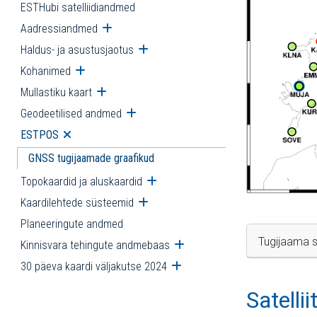
ESTHubi satelliidiandmed
Aadressiandmed
Ava alammenüü
Haldus- ja asustusjaotus
Ava alammenüü
Kohanimed
Ava alammenüü
Mullastiku kaart
Ava alammenüü
Geodeetilised andmed
Ava alammenüü
ESTPOS
Ava alammenüü
GNSS tugijaamade graafikud
Topokaardid ja aluskaardid
Ava alammenüü
Kaardilehtede süsteemid
Ava alammenüü
Planeeringute andmed
Tugijaama s
Kinnisvara tehingute andmebaas
Ava alammenüü
30 päeva kaardi väljakutse 2024
Ava alammenüü
Satelli