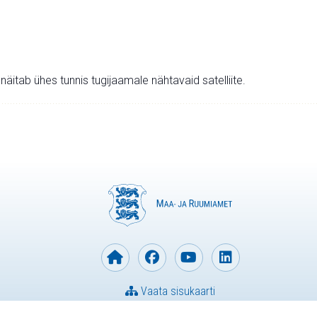
v näitab ühes tunnis tugijaamale nähtavaid satelliite.
Vaata sisukaarti