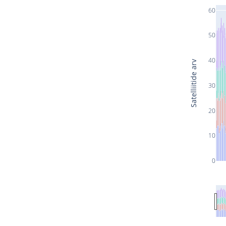
60
50
40
Satelliitide arv
30
20
10
0