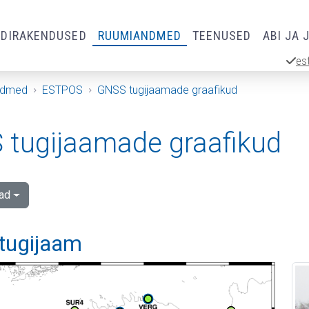
RDIRAKENDUSED
RUUMIANDMED
TEENUSED
ABI JA 
es
ndmed
ESTPOS
GNSS tugijaamade graafikud
tugijaamade graafikud
ad
 tugijaam