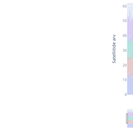
60
50
40
Satelliitide arv
30
20
10
0