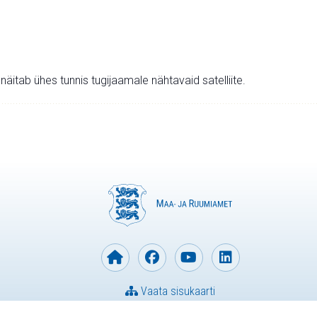
v näitab ühes tunnis tugijaamale nähtavaid satelliite.
Vaata sisukaarti