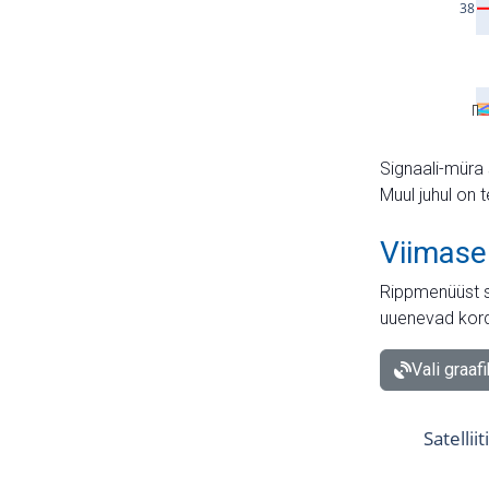
Signaali-müra 
Muul juhul on 
Viimase
Rippmenüüst s
uuenevad kord
Vali graaf
Satellii