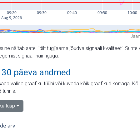
Jaam
suhe näitab satelliidilt tugijaama jõudva signaali kvaliteeti. Su
tegemist signaali häiringuga.
 30 päeva andmed
aab valida graafiku tüübi või kuvada kõik graafikud korraga. Kõ
 tunnis.
iku tüüp
tide arv