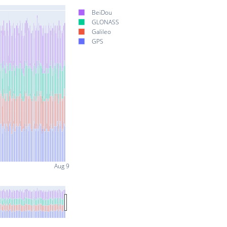
BeiDou
GLONASS
Galileo
GPS
Aug 9