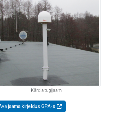
Kärdla tugijaam
Ava jaama kirjeldus GPA-s