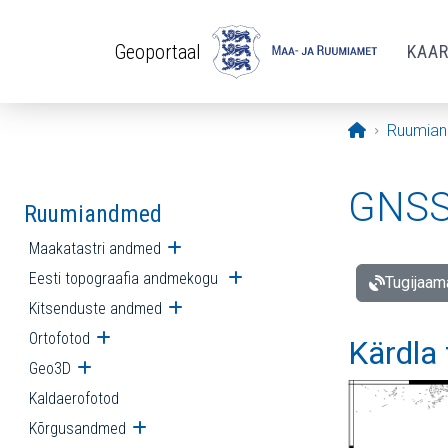
Liigu edasi põhisisu juurde
Geoportaal
KAA
Avaleht
Ruumia
GNSS 
Ruumiandmed
Maakatastri andmed
Ava alammenüü
Eesti topograafia andmekogu
Ava alammenüü
Tugijaam
Kitsenduste andmed
Ava alammenüü
Ortofotod
Ava alammenüü
Kärdla
Geo3D
Ava alammenüü
Kaldaerofotod
Kõrgusandmed
Ava alammenüü