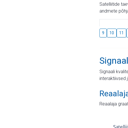
Satelliitide t
andmete põhja
9
10
11
Signaal
Signaali kvali
interaktiivsed 
Reaalaj
Reaalaja graa