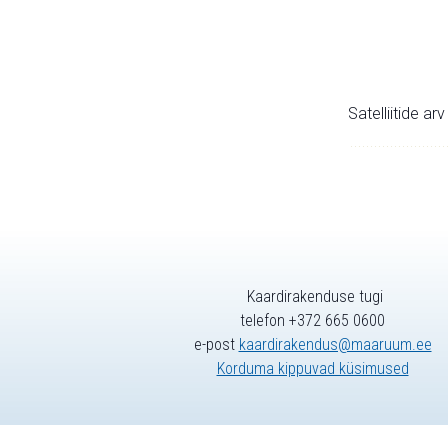
Satelliitide ar
Kaardirakenduse tugi
telefon +372 665 0600
e-post
kaardirakendus@maaruum.ee
Korduma kippuvad küsimused