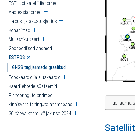
ESTHubi satelliidiandmed
Aadressiandmed
Ava alammenüü
Haldus- ja asustusjaotus
Ava alammenüü
Kohanimed
Ava alammenüü
Mullastiku kaart
Ava alammenüü
Geodeetilised andmed
Ava alammenüü
ESTPOS
Ava alammenüü
GNSS tugijaamade graafikud
Topokaardid ja aluskaardid
Ava alammenüü
Kaardilehtede süsteemid
Ava alammenüü
Planeeringute andmed
Tugijaama s
Kinnisvara tehingute andmebaas
Ava alammenüü
30 päeva kaardi väljakutse 2024
Ava alammenüü
Satelli