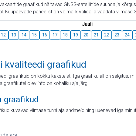
aevakaartide graafikud näitavad GNSS-satelliitide suunda ja kõr
l. Kuupäevade paneelist on võimalik valida ja vaadata viimase 3
Juuli
12
13
14
15
16
17
18
19
20
21
22
23
24
i kvaliteedi graafikud
teedi graafikuid on kokku kaksteist. Iga graafiku all on selgitus, 
ja graafikutel olev info on kohaliku aja järgi.
a graafikud
fikud kuvavad viimase tunni aja andmeid ning uuenevad iga minut