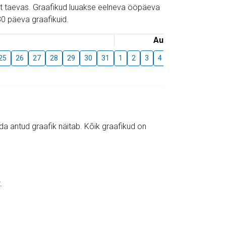
gust taevas. Graafikud luuakse eelneva ööpäeva
0 päeva graafikuid.
August
25
26
27
28
29
30
31
1
2
3
4
5
6
7
8
mida antud graafik näitab. Kõik graafikud on
.