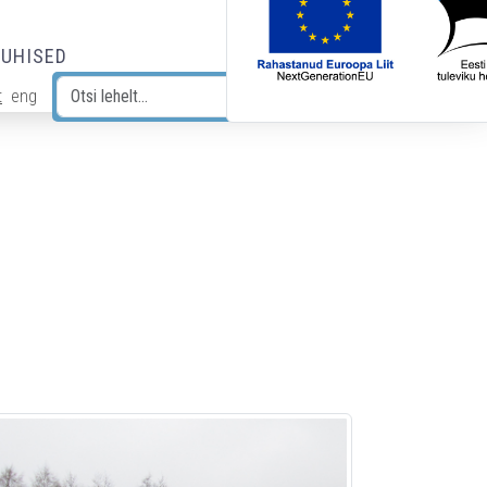
JUHISED
t
eng
Otsi