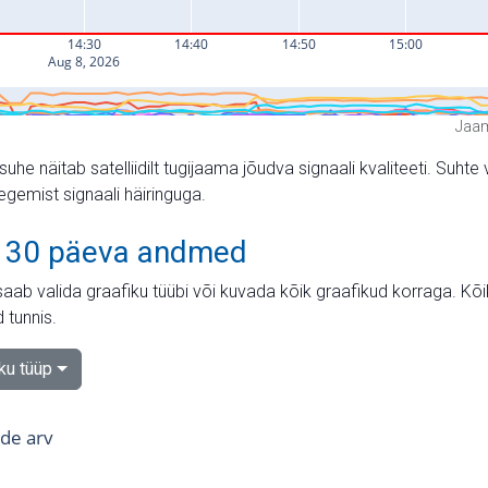
Jaam
suhe näitab satelliidilt tugijaama jõudva signaali kvaliteeti. Su
tegemist signaali häiringuga.
 30 päeva andmed
aab valida graafiku tüübi või kuvada kõik graafikud korraga. Kõ
 tunnis.
iku tüüp
tide arv