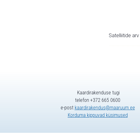
Satelliitide ar
Kaardirakenduse tugi
telefon +372 665 0600
e-post
kaardirakendus@maaruum.ee
Korduma kippuvad küsimused