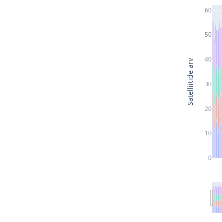
60
50
40
Satelliitide arv
30
20
10
0