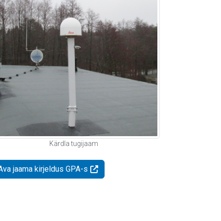
Kärdla tugijaam
Ava jaama kirjeldus GPA-s