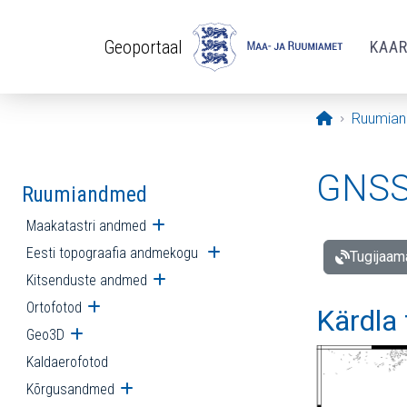
Liigu edasi põhisisu juurde
Geoportaal
KAA
Avaleht
Ruumia
GNSS 
Ruumiandmed
Maakatastri andmed
Ava alammenüü
Eesti topograafia andmekogu
Ava alammenüü
Tugijaam
Kitsenduste andmed
Ava alammenüü
Ortofotod
Ava alammenüü
Kärdla
Geo3D
Ava alammenüü
Kaldaerofotod
Kõrgusandmed
Ava alammenüü