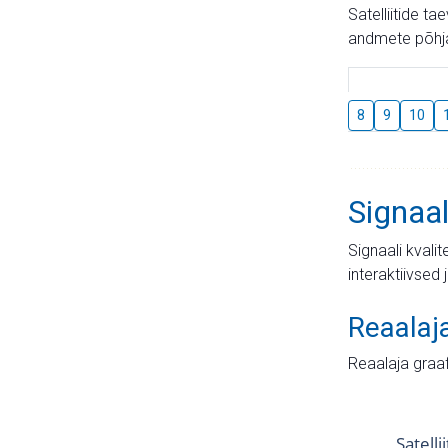
Satelliitide t
andmete põhja
8
9
10
Signaal
Signaali kvali
interaktiivsed 
Reaalaj
Reaalaja graa