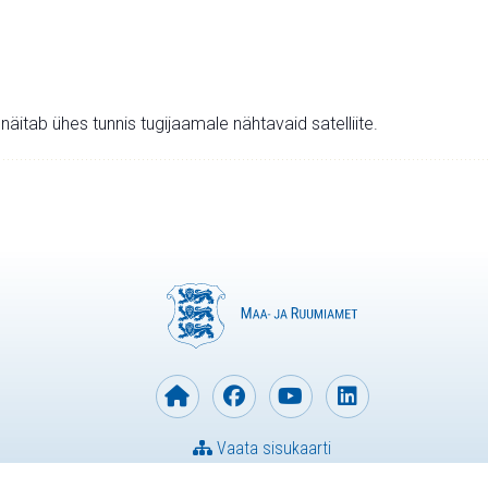
v näitab ühes tunnis tugijaamale nähtavaid satelliite.
Vaata sisukaarti