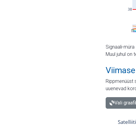
Signaali-müra 
Muul juhul on 
Viimase
Rippmenüüst s
uuenevad kord
Vali graaf
Satellii