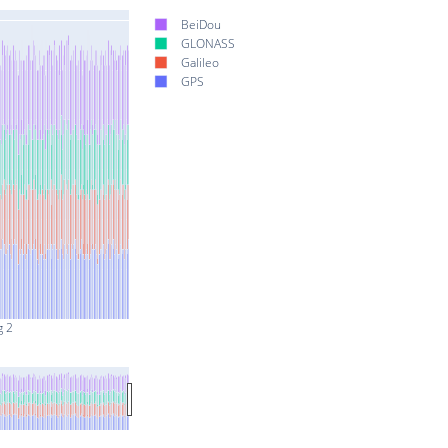
BeiDou
GLONASS
Galileo
GPS
g 2