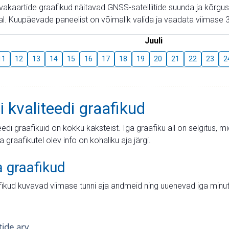
aevakaartide graafikud näitavad GNSS-satelliitide suunda ja kõr
l. Kuupäevade paneelist on võimalik valida ja vaadata viimase 3
Juuli
11
12
13
14
15
16
17
18
19
20
21
22
23
2
i kvaliteedi graafikud
teedi graafikuid on kokku kaksteist. Iga graafiku all on selgitus, 
ja graafikutel olev info on kohaliku aja järgi.
a graafikud
fikud kuvavad viimase tunni aja andmeid ning uuenevad iga minut