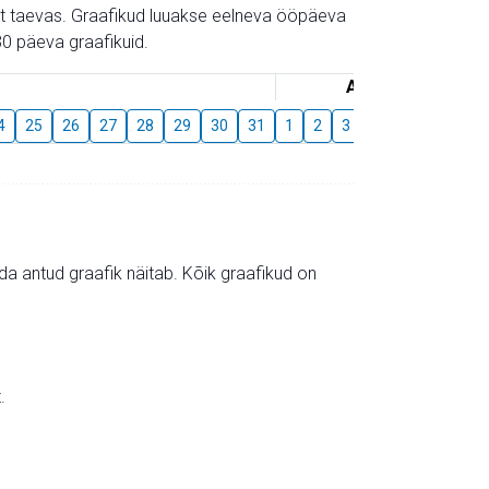
gust taevas. Graafikud luuakse eelneva ööpäeva
0 päeva graafikuid.
August
4
25
26
27
28
29
30
31
1
2
3
4
5
6
7
mida antud graafik näitab. Kõik graafikud on
.