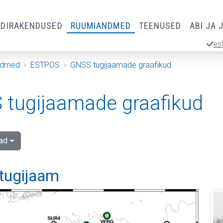
RDIRAKENDUSED
RUUMIANDMED
TEENUSED
ABI JA 
es
ndmed
ESTPOS
GNSS tugijaamade graafikud
tugijaamade graafikud
ad
 tugijaam