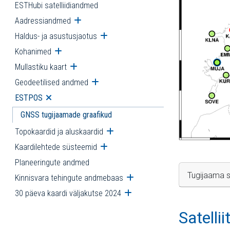
ESTHubi satelliidiandmed
Aadressiandmed
Ava alammenüü
Haldus- ja asustusjaotus
Ava alammenüü
Kohanimed
Ava alammenüü
Mullastiku kaart
Ava alammenüü
Geodeetilised andmed
Ava alammenüü
ESTPOS
Ava alammenüü
GNSS tugijaamade graafikud
Topokaardid ja aluskaardid
Ava alammenüü
Kaardilehtede süsteemid
Ava alammenüü
Planeeringute andmed
Tugijaama s
Kinnisvara tehingute andmebaas
Ava alammenüü
30 päeva kaardi väljakutse 2024
Ava alammenüü
Satelli