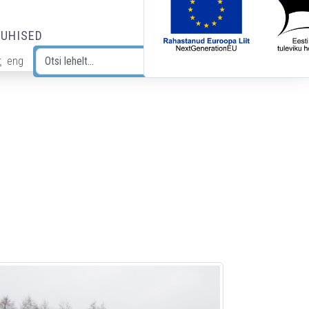
JUHISED
t
eng
Otsi