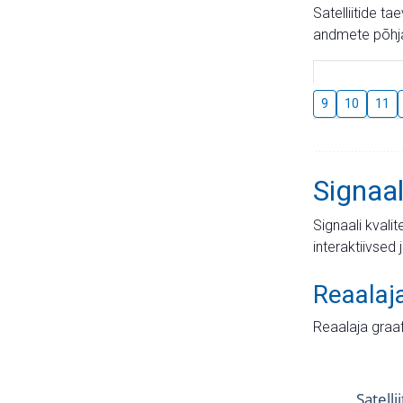
Satelliitide t
andmete põhja
9
10
11
Signaal
Signaali kvali
interaktiivsed 
Reaalaj
Reaalaja graa