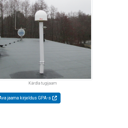
Kärdla tugijaam
Ava jaama kirjeldus GPA-s