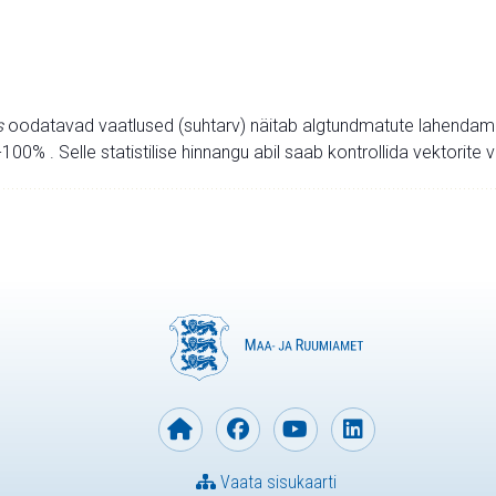
s
oodatavad vaatlused (suhtarv) näitab algtundmatute lahendamise
00% . Selle statistilise hinnangu abil saab kontrollida vektorite v
Vaata sisukaarti