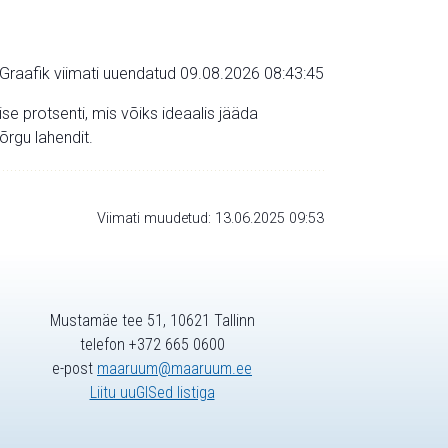
Graafik viimati uuendatud 09.08.2026 08:43:45
 protsenti, mis võiks ideaalis jääda
õrgu lahendit.
Viimati muudetud: 13.06.2025 09:53
Mustamäe tee 51, 10621 Tallinn
telefon +372 665 0600
e-post
maaruum@maaruum.ee
Liitu uuGISed listiga