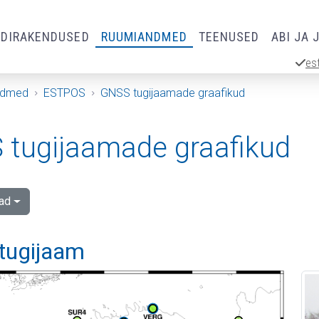
RDIRAKENDUSED
RUUMIANDMED
TEENUSED
ABI JA 
es
ndmed
ESTPOS
GNSS tugijaamade graafikud
tugijaamade graafikud
ad
 tugijaam