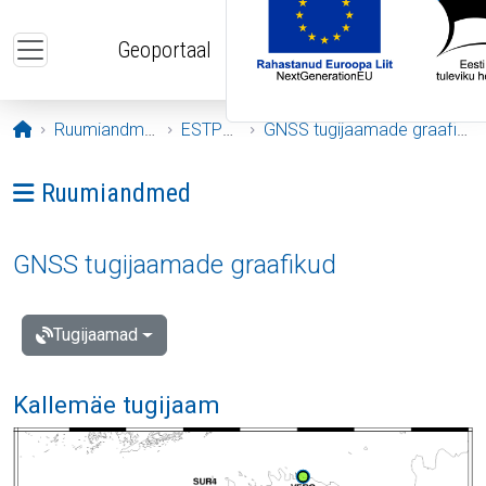
Liigu edasi põhisisu juurde
Geoportaal
Avaleht
Ruumiandmed
ESTPOS
GNSS tugijaamade graafikud
Ava menüü: Ruumiandmed
Ruumiandmed
GNSS tugijaamade graafikud
Tugijaamad
Kallemäe tugijaam