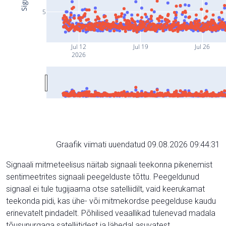
5
Jul 12
Jul 19
Jul 26
2026
Graafik viimati uuendatud 09.08.2026 09:44:31
Signaali mitmeteelisus näitab signaali teekonna pikenemist
sentimeetrites signaali peegelduste tõttu. Peegeldunud
signaal ei tule tugijaama otse satelliidilt, vaid keerukamat
teekonda pidi, kas ühe- või mitmekordse peegelduse kaudu
erinevatelt pindadelt. Põhilised veaallikad tulenevad madala
tõusunurgaga satelliitidest ja lähedal asuvatest