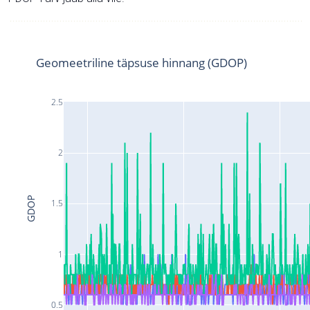
Geomeetriline täpsuse hinnang (GDOP)
2.5
2
GDOP
1.5
1
0.5