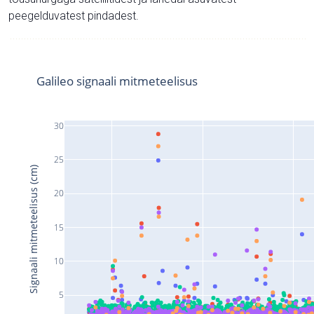
peegelduvatest pindadest.
Galileo signaali mitmeteelisus
30
25
Signaali mitmeteelisus (cm)
20
15
10
5