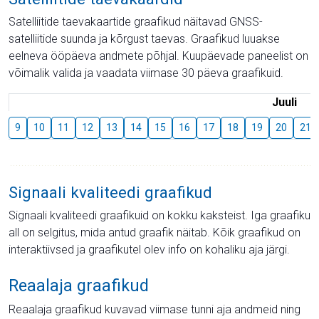
Satelliitide taevakaartide graafikud näitavad GNSS-
satelliitide suunda ja kõrgust taevas. Graafikud luuakse
eelneva ööpäeva andmete põhjal. Kuupäevade paneelist on
võimalik valida ja vaadata viimase 30 päeva graafikuid.
Juuli
9
10
11
12
13
14
15
16
17
18
19
20
21
Signaali kvaliteedi graafikud
Signaali kvaliteedi graafikuid on kokku kaksteist. Iga graafiku
all on selgitus, mida antud graafik näitab. Kõik graafikud on
interaktiivsed ja graafikutel olev info on kohaliku aja järgi.
Reaalaja graafikud
Reaalaja graafikud kuvavad viimase tunni aja andmeid ning