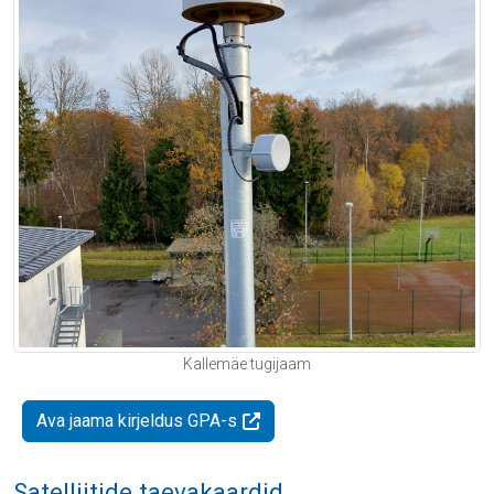
Kallemäe tugijaam
Ava jaama kirjeldus GPA-s
Satelliitide taevakaardid