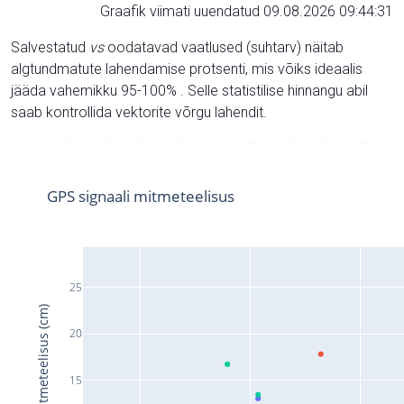
Graafik viimati uuendatud 09.08.2026 09:44:31
Salvestatud
vs
oodatavad vaatlused (suhtarv) näitab
algtundmatute lahendamise protsenti, mis võiks ideaalis
jääda vahemikku 95-100% . Selle statistilise hinnangu abil
saab kontrollida vektorite võrgu lahendit.
GPS signaali mitmeteelisus
25
Signaali mitmeteelisus (cm)
20
15