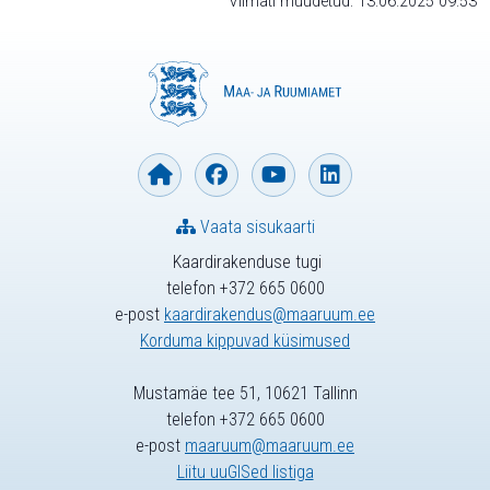
Viimati muudetud: 13.06.2025 09:53
Vaata sisukaarti
Kaardirakenduse tugi
telefon +372 665 0600
e-post
kaardirakendus@maaruum.ee
Korduma kippuvad küsimused
Mustamäe tee 51, 10621 Tallinn
telefon +372 665 0600
e-post
maaruum@maaruum.ee
Liitu uuGISed listiga