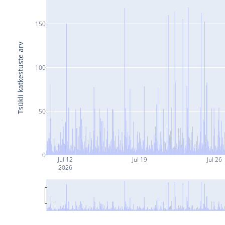
150
Tsükli katkestuste arv
100
50
0
Jul 12
Jul 19
Jul 26
2026