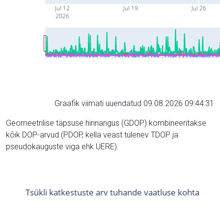
Jul 12
Jul 19
Jul 26
2026
Graafik viimati uuendatud 09.08.2026 09:44:31
Geomeetrilise täpsuse hinnangus (GDOP) kombineeritakse
kõik DOP-arvud (PDOP, kella veast tulenev TDOP ja
pseudokauguste viga ehk UERE).
Tsükli katkestuste arv tuhande vaatluse kohta