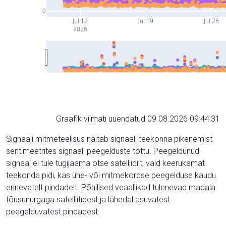
0
Jul 12
Jul 19
Jul 26
2026
Graafik viimati uuendatud 09.08.2026 09:44:31
Signaali mitmeteelisus näitab signaali teekonna pikenemist
sentimeetrites signaali peegelduste tõttu. Peegeldunud
signaal ei tule tugijaama otse satelliidilt, vaid keerukamat
teekonda pidi, kas ühe- või mitmekordse peegelduse kaudu
erinevatelt pindadelt. Põhilised veaallikad tulenevad madala
tõusunurgaga satelliitidest ja lähedal asuvatest
peegelduvatest pindadest.