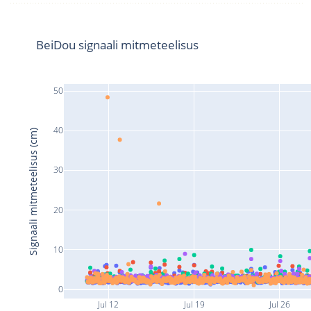
BeiDou signaali mitmeteelisus
50
40
Signaali mitmeteelisus (cm)
30
20
10
0
Jul 12
Jul 19
Jul 26