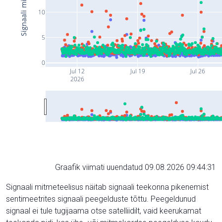
10
5
0
Jul 12
Jul 19
Jul 26
2026
Graafik viimati uuendatud 09.08.2026 09:44:31
Signaali mitmeteelisus näitab signaali teekonna pikenemist
sentimeetrites signaali peegelduste tõttu. Peegeldunud
signaal ei tule tugijaama otse satelliidilt, vaid keerukamat