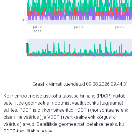
0.5
Jul 12
Jul 19
Jul 26
2026
Graafik viimati uuendatud 09.08.2026 09:44:31
Kolmemõõtmelise asukoha täpsuse hinnang (PDOP) näitab
satelliitide geomeetria mõõtmist vaatluspunkti (tugijaama)
suhtes. PDOP-is on kombineeritud HDOP-i (horisontaalne ehk
plaaniline väärtus ) ja VDOP-i (vertikaalne ehk kõrguslik
väärtus ) arvud. Satelliitide geomeetriat loetakse heaks, kui
PDOP-i arv jääb alla viie.