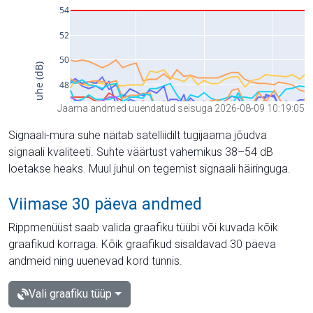
Jaama andmed uuendatud seisuga 2026-08-09 10:19:05
Signaali-müra suhe näitab satelliidilt tugijaama jõudva
signaali kvaliteeti. Suhte väärtust vahemikus 38–54 dB
loetakse heaks. Muul juhul on tegemist signaali häiringuga.
Viimase 30 päeva andmed
Rippmenüüst saab valida graafiku tüübi või kuvada kõik
graafikud korraga. Kõik graafikud sisaldavad 30 päeva
andmeid ning uuenevad kord tunnis.
Vali graafiku tüüp