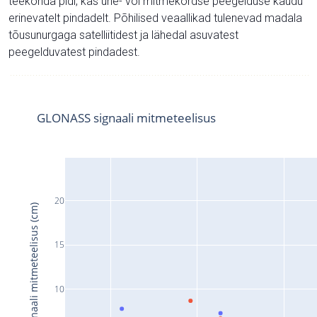
teekonda pidi, kas ühe- või mitmekordse peegelduse kaudu
erinevatelt pindadelt. Põhilised veaallikad tulenevad madala
tõusunurgaga satelliitidest ja lähedal asuvatest
peegelduvatest pindadest.
GLONASS signaali mitmeteelisus
20
Signaali mitmeteelisus (cm)
15
10