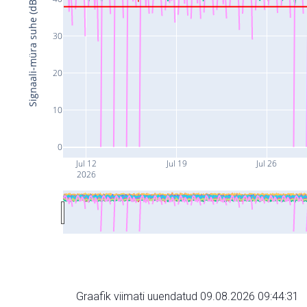
Signaali-müra suhe (dB)
30
20
10
0
Jul 12
Jul 19
Jul 26
2026
Graafik viimati uuendatud 09.08.2026 09:44:31