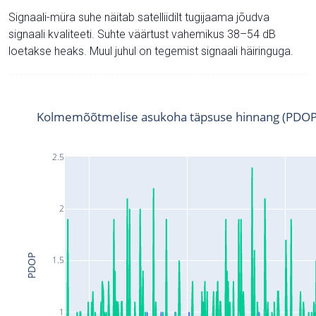
Signaali-müra suhe näitab satelliidilt tugijaama jõudva
signaali kvaliteeti. Suhte väärtust vahemikus 38–54 dB
loetakse heaks. Muul juhul on tegemist signaali häiringuga.
Kolmemõõtmelise asukoha täpsuse hinnang (PDOP
2.5
2
PDOP
1.5
1