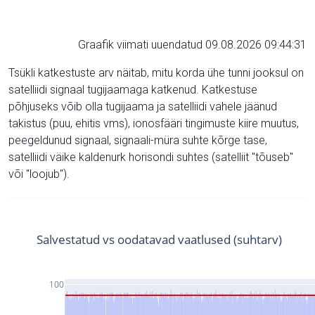
Graafik viimati uuendatud 09.08.2026 09:44:31
Tsükli katkestuste arv näitab, mitu korda ühe tunni jooksul on
satelliidi signaal tugijaamaga katkenud. Katkestuse
põhjuseks võib olla tugijaama ja satelliidi vahele jäänud
takistus (puu, ehitis vms), ionosfääri tingimuste kiire muutus,
peegeldunud signaal, signaali-müra suhte kõrge tase,
satelliidi väike kaldenurk horisondi suhtes (satelliit "tõuseb"
või "loojub").
Salvestatud vs oodatavad vaatlused (suhtarv)
100