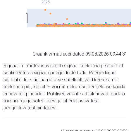
2026
Graafik viimati uuendatud 09.08.2026 09:44:31
Signaali mitmeteelisus näitab signaali teekonna pikenemist
sentimeetrites signaali peegelduste tõttu. Peegeldunud
signaal ei tule tugijaama otse satelliidilt, vaid keerukamat
teekonda pidi, kas ühe- või mitmekordse peegelduse kaudu
erinevatelt pindadelt. Põhilised veaallikad tulenevad madala
tõusunurgaga satelliitidest ja lähedal asuvatest
peegelduvatest pindadest.