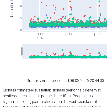
10
5
0
Jul 12
Jul 19
Jul 26
2026
Graafik viimati uuendatud 08.08.2026 20:44:33
Signaali mitmeteelisus näitab signaali teekonna pikenemist
sentimeetrites signaali peegelduste tõttu. Peegeldunud
signaal ei tule tugijaama otse satelliidilt, vaid keerukamat