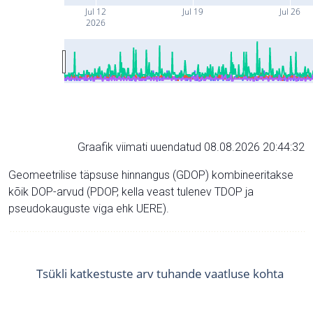
Jul 12
Jul 19
Jul 26
2026
Graafik viimati uuendatud 08.08.2026 20:44:32
Geomeetrilise täpsuse hinnangus (GDOP) kombineeritakse
kõik DOP-arvud (PDOP, kella veast tulenev TDOP ja
pseudokauguste viga ehk UERE).
Tsükli katkestuste arv tuhande vaatluse kohta