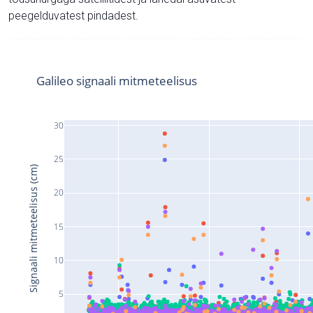
peegelduvatest pindadest.
Galileo signaali mitmeteelisus
30
25
Signaali mitmeteelisus (cm)
20
15
10
5