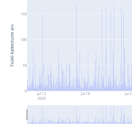
150
Tsükli katkestuste arv
100
50
0
Jul 12
Jul 19
Jul 
2026