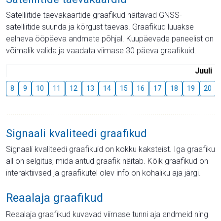
Satelliitide taevakaartide graafikud näitavad GNSS-
satelliitide suunda ja kõrgust taevas. Graafikud luuakse
eelneva ööpäeva andmete põhjal. Kuupäevade paneelist on
võimalik valida ja vaadata viimase 30 päeva graafikuid.
Juuli
8
9
10
11
12
13
14
15
16
17
18
19
20
Signaali kvaliteedi graafikud
Signaali kvaliteedi graafikuid on kokku kaksteist. Iga graafiku
all on selgitus, mida antud graafik näitab. Kõik graafikud on
interaktiivsed ja graafikutel olev info on kohaliku aja järgi.
Reaalaja graafikud
Reaalaja graafikud kuvavad viimase tunni aja andmeid ning