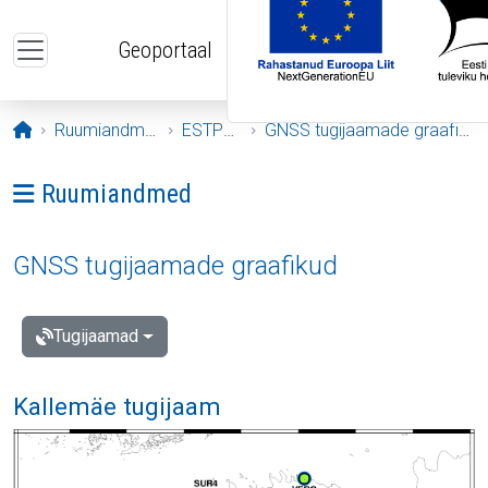
Liigu edasi põhisisu juurde
Geoportaal
Avaleht
Ruumiandmed
ESTPOS
GNSS tugijaamade graafikud
Ava menüü: Ruumiandmed
Ruumiandmed
GNSS tugijaamade graafikud
Tugijaamad
Kallemäe tugijaam