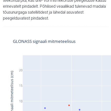
teekonda pidi, kas ühe- või mitmekordse peegelduse kaudu
erinevatelt pindadelt. Põhilised veaallikad tulenevad madala
tõusunurgaga satelliitidest ja lähedal asuvatest
peegelduvatest pindadest.
GLONASS signaali mitmeteelisus
20
Signaali mitmeteelisus (cm)
15
10