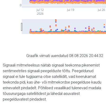
0
Jul 12
Jul 19
Jul 26
2026
Graafik viimati uuendatud 08.08.2026 20:44:32
Signaali mitmeteelisus näitab signaali teekonna pikenemist
sentimeetrites signaali peegelduste tõttu. Peegeldunud
signaal ei tule tugijaama otse satelliidilt, vaid keerukamat
teekonda pidi, kas ühe- või mitmekordse peegelduse kaudu
erinevatelt pindadelt. Põhilised veaallikad tulenevad madala
tõusunurgaga satelliitidest ja lähedal asuvatest
peegelduvatest pindadest.