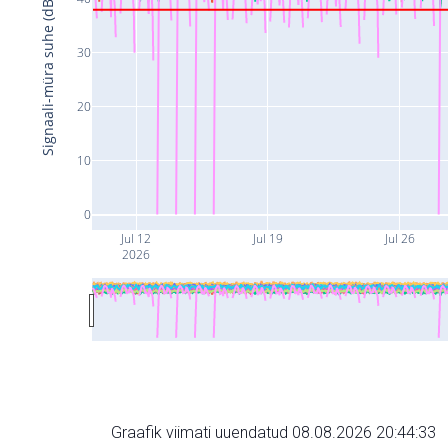
Signaali-müra suhe (dB)
30
20
10
0
Jul 12
Jul 19
Jul 26
2026
Graafik viimati uuendatud 08.08.2026 20:44:33