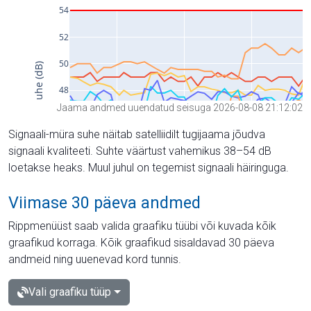
Jaama andmed uuendatud seisuga 2026-08-08 21:12:02
Signaali-müra suhe näitab satelliidilt tugijaama jõudva
signaali kvaliteeti. Suhte väärtust vahemikus 38–54 dB
loetakse heaks. Muul juhul on tegemist signaali häiringuga.
Viimase 30 päeva andmed
Rippmenüüst saab valida graafiku tüübi või kuvada kõik
graafikud korraga. Kõik graafikud sisaldavad 30 päeva
andmeid ning uuenevad kord tunnis.
Vali graafiku tüüp