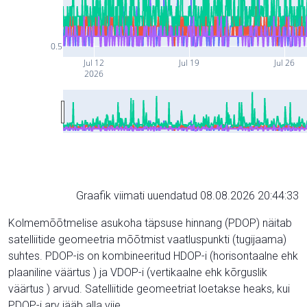
0.5
Jul 12
Jul 19
Jul 26
2026
Graafik viimati uuendatud 08.08.2026 20:44:33
Kolmemõõtmelise asukoha täpsuse hinnang (PDOP) näitab
satelliitide geomeetria mõõtmist vaatluspunkti (tugijaama)
suhtes. PDOP-is on kombineeritud HDOP-i (horisontaalne ehk
plaaniline väärtus ) ja VDOP-i (vertikaalne ehk kõrguslik
väärtus ) arvud. Satelliitide geomeetriat loetakse heaks, kui
PDOP-i arv jääb alla viie.