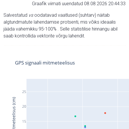
Graafik viimati uuendatud 08.08.2026 20:44:33
Salvestatud
vs
oodatavad vaatlused (suhtarv) näitab
algtundmatute lahendamise protsenti, mis võiks ideaalis
jääda vahemikku 95-100% . Selle statistilise hinnangu abil
saab kontrollida vektorite võrgu lahendit.
GPS signaali mitmeteelisus
25
Signaali mitmeteelisus (cm)
20
15