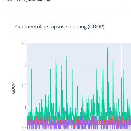
Geomeetriline täpsuse hinnang (GDOP)
2.5
2
GDOP
1.5
1
0.5