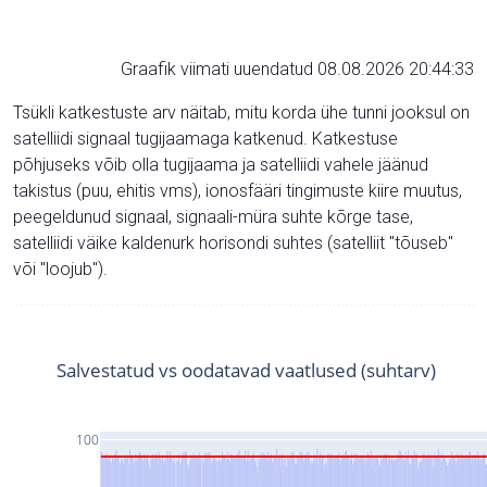
Graafik viimati uuendatud 08.08.2026 20:44:33
Tsükli katkestuste arv näitab, mitu korda ühe tunni jooksul on
satelliidi signaal tugijaamaga katkenud. Katkestuse
põhjuseks võib olla tugijaama ja satelliidi vahele jäänud
takistus (puu, ehitis vms), ionosfääri tingimuste kiire muutus,
peegeldunud signaal, signaali-müra suhte kõrge tase,
satelliidi väike kaldenurk horisondi suhtes (satelliit "tõuseb"
või "loojub").
Salvestatud vs oodatavad vaatlused (suhtarv)
100