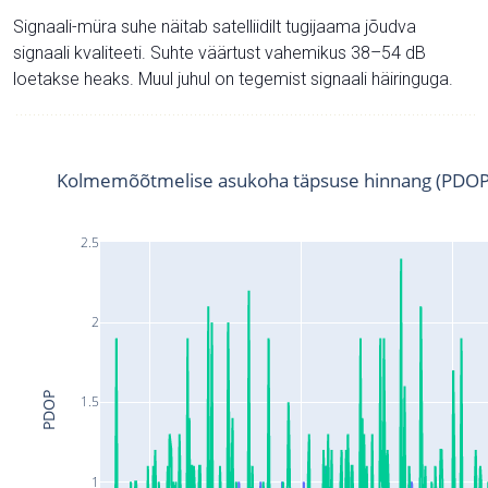
Signaali-müra suhe näitab satelliidilt tugijaama jõudva
signaali kvaliteeti. Suhte väärtust vahemikus 38–54 dB
loetakse heaks. Muul juhul on tegemist signaali häiringuga.
Kolmemõõtmelise asukoha täpsuse hinnang (PDOP
2.5
2
PDOP
1.5
1