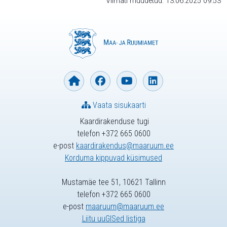
Viimati muudetud: 13.06.2025 09:53
Vaata sisukaarti
Kaardirakenduse tugi
telefon +372 665 0600
e-post
kaardirakendus@maaruum.ee
Korduma kippuvad küsimused
Mustamäe tee 51, 10621 Tallinn
telefon +372 665 0600
e-post
maaruum@maaruum.ee
Liitu uuGISed listiga