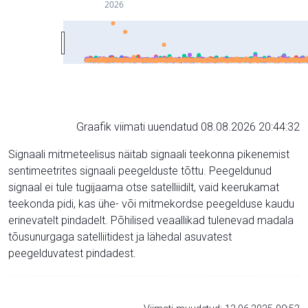
2026
Graafik viimati uuendatud 08.08.2026 20:44:32
Signaali mitmeteelisus näitab signaali teekonna pikenemist
sentimeetrites signaali peegelduste tõttu. Peegeldunud
signaal ei tule tugijaama otse satelliidilt, vaid keerukamat
teekonda pidi, kas ühe- või mitmekordse peegelduse kaudu
erinevatelt pindadelt. Põhilised veaallikad tulenevad madala
tõusunurgaga satelliitidest ja lähedal asuvatest
peegelduvatest pindadest.