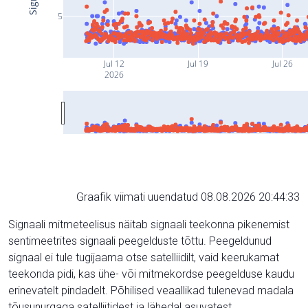
5
Jul 12
Jul 19
Jul 26
2026
Graafik viimati uuendatud 08.08.2026 20:44:33
Signaali mitmeteelisus näitab signaali teekonna pikenemist
sentimeetrites signaali peegelduste tõttu. Peegeldunud
signaal ei tule tugijaama otse satelliidilt, vaid keerukamat
teekonda pidi, kas ühe- või mitmekordse peegelduse kaudu
erinevatelt pindadelt. Põhilised veaallikad tulenevad madala
tõusunurgaga satelliitidest ja lähedal asuvatest