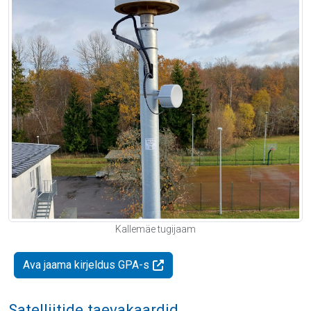
Kallemäe tugijaam
Ava jaama kirjeldus GPA-s
Satelliitide taevakaardid