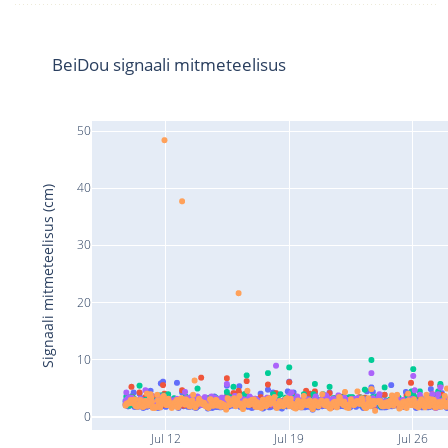
BeiDou signaali mitmeteelisus
50
40
Signaali mitmeteelisus (cm)
30
20
10
0
Jul 12
Jul 19
Jul 26