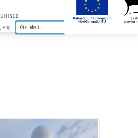
JUHISED
t
eng
Otsi