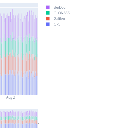
BeiDou
GLONASS
Galileo
GPS
Aug 2