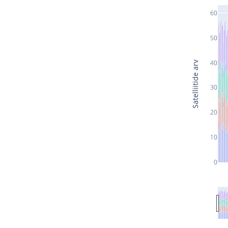
60
50
40
Satelliitide arv
30
20
10
0