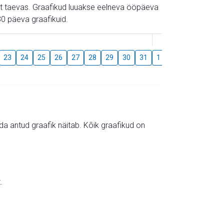
gust taevas. Graafikud luuakse eelneva ööpäeva
0 päeva graafikuid.
August
23
24
25
26
27
28
29
30
31
1
2
3
4
5
mida antud graafik näitab. Kõik graafikud on
.