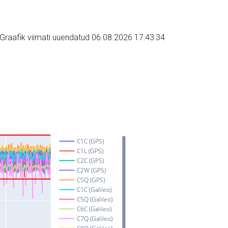
Graafik viimati uuendatud 06.08.2026 17:43:34
C1C (GPS)
C1L (GPS)
C2C (GPS)
C2W (GPS)
C5Q (GPS)
C1C (Galileo)
C5Q (Galileo)
C6C (Galileo)
C7Q (Galileo)