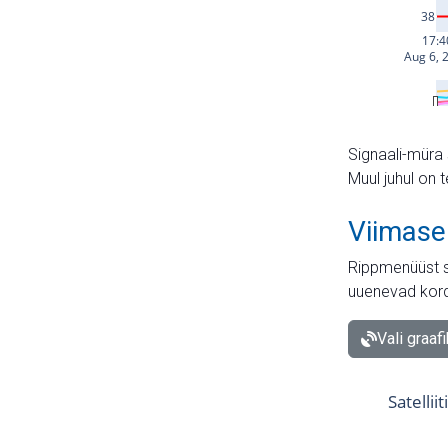
Signaali-müra 
Muul juhul on 
Viimase
Rippmenüüst s
uuenevad kord
Vali graaf
Satellii