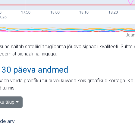
Jaam
suhe näitab satelliidilt tugijaama jõudva signaali kvaliteeti. Su
tegemist signaali häiringuga.
 30 päeva andmed
aab valida graafiku tüübi või kuvada kõik graafikud korraga. Kõ
 tunnis.
iku tüüp
tide arv