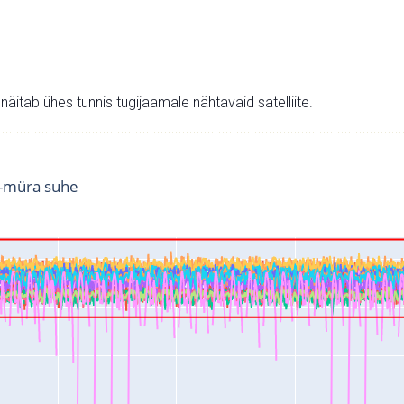
v näitab ühes tunnis tugijaamale nähtavaid satelliite.
i-müra suhe