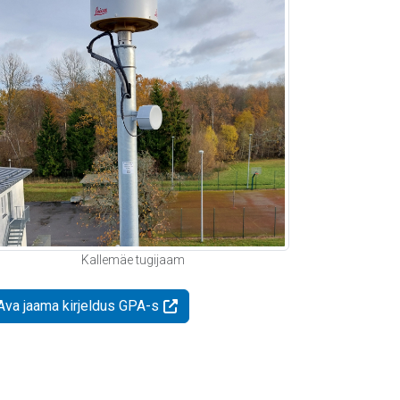
Kallemäe tugijaam
Ava jaama kirjeldus GPA-s