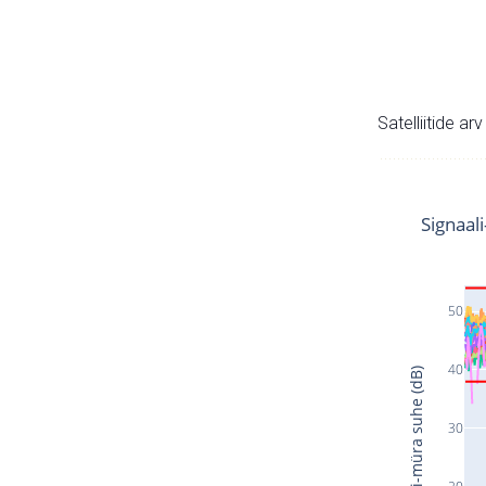
Satelliitide ar
Signaal
50
40
Signaali-müra suhe (dB)
30