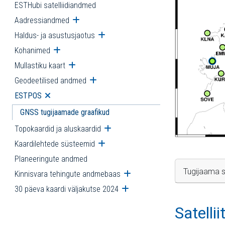
ESTHubi satelliidiandmed
Aadressiandmed
Ava alammenüü
Haldus- ja asustusjaotus
Ava alammenüü
Kohanimed
Ava alammenüü
Mullastiku kaart
Ava alammenüü
Geodeetilised andmed
Ava alammenüü
ESTPOS
Ava alammenüü
GNSS tugijaamade graafikud
Topokaardid ja aluskaardid
Ava alammenüü
Kaardilehtede süsteemid
Ava alammenüü
Planeeringute andmed
Tugijaama s
Kinnisvara tehingute andmebaas
Ava alammenüü
30 päeva kaardi väljakutse 2024
Ava alammenüü
Satelli