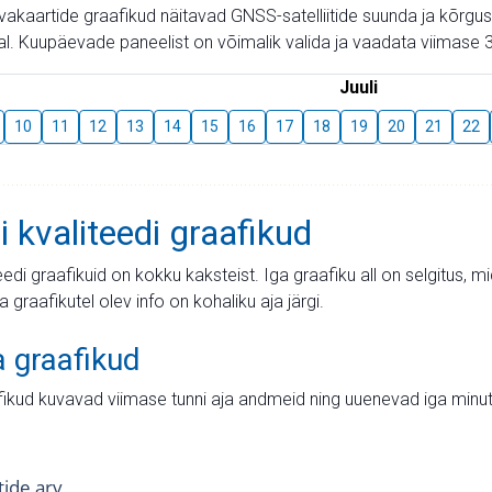
aevakaartide graafikud näitavad GNSS-satelliitide suunda ja kõr
l. Kuupäevade paneelist on võimalik valida ja vaadata viimase 3
Juuli
10
11
12
13
14
15
16
17
18
19
20
21
22
i kvaliteedi graafikud
teedi graafikuid on kokku kaksteist. Iga graafiku all on selgitus, 
ja graafikutel olev info on kohaliku aja järgi.
a graafikud
fikud kuvavad viimase tunni aja andmeid ning uuenevad iga minut