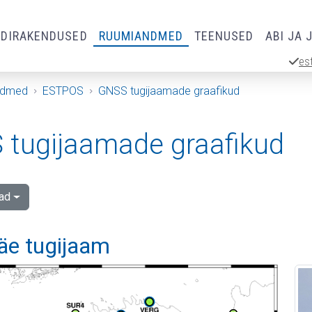
RDIRAKENDUSED
RUUMIANDMED
TEENUSED
ABI JA 
es
ndmed
ESTPOS
GNSS tugijaamade graafikud
tugijaamade graafikud
ad
äe tugijaam