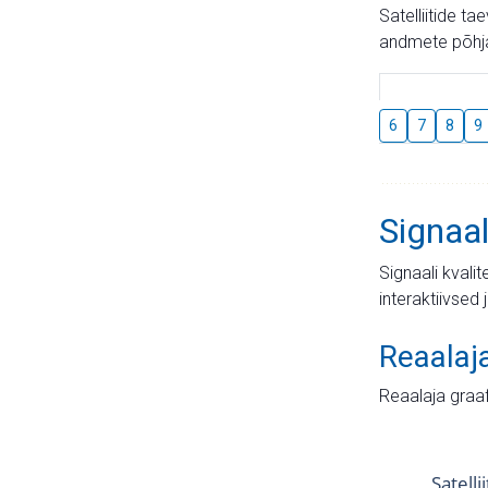
Satelliitide t
andmete põhja
6
7
8
9
Signaal
Signaali kvali
interaktiivsed 
Reaalaj
Reaalaja graa