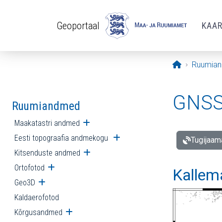
Liigu edasi põhisisu juurde
Geoportaal
KAA
Avaleht
Ruumia
GNSS 
Ruumiandmed
Maakatastri andmed
Ava alammenüü
Eesti topograafia andmekogu
Ava alammenüü
Tugijaam
Kitsenduste andmed
Ava alammenüü
Ortofotod
Ava alammenüü
Kallem
Geo3D
Ava alammenüü
Kaldaerofotod
Kõrgusandmed
Ava alammenüü