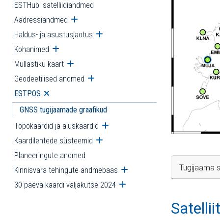
ESTHubi satelliidiandmed
Aadressiandmed
Ava alammenüü
Haldus- ja asustusjaotus
Ava alammenüü
Kohanimed
Ava alammenüü
Mullastiku kaart
Ava alammenüü
Geodeetilised andmed
Ava alammenüü
ESTPOS
Ava alammenüü
GNSS tugijaamade graafikud
Topokaardid ja aluskaardid
Ava alammenüü
Kaardilehtede süsteemid
Ava alammenüü
Planeeringute andmed
Tugijaama s
Kinnisvara tehingute andmebaas
Ava alammenüü
30 päeva kaardi väljakutse 2024
Ava alammenüü
Satelli