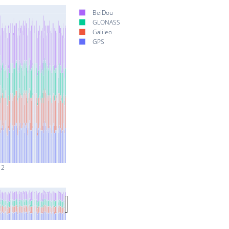
BeiDou
GLONASS
Galileo
GPS
 2