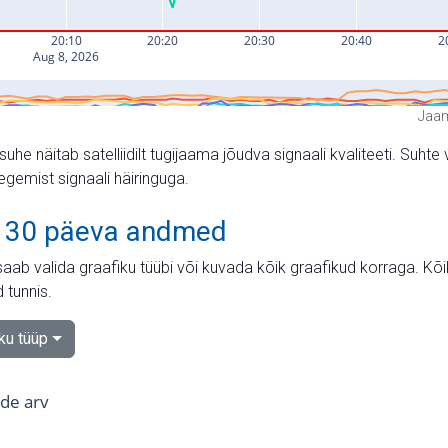
Jaam
suhe näitab satelliidilt tugijaama jõudva signaali kvaliteeti. Su
tegemist signaali häiringuga.
 30 päeva andmed
aab valida graafiku tüübi või kuvada kõik graafikud korraga. Kõ
 tunnis.
iku tüüp
tide arv