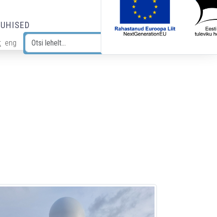
JUHISED
t
eng
Otsi