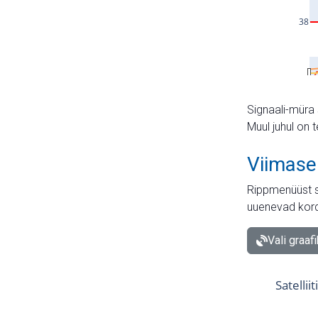
Signaali-müra 
Muul juhul on 
Viimase
Rippmenüüst s
uuenevad kord
Vali graaf
Satellii