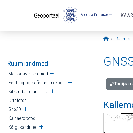
Liigu edasi põhisisu juurde
Geoportaal
KAA
Avaleht
Ruumia
GNSS 
Ruumiandmed
Maakatastri andmed
Ava alammenüü
Eesti topograafia andmekogu
Ava alammenüü
Tugijaam
Kitsenduste andmed
Ava alammenüü
Ortofotod
Ava alammenüü
Kallem
Geo3D
Ava alammenüü
Kaldaerofotod
Kõrgusandmed
Ava alammenüü