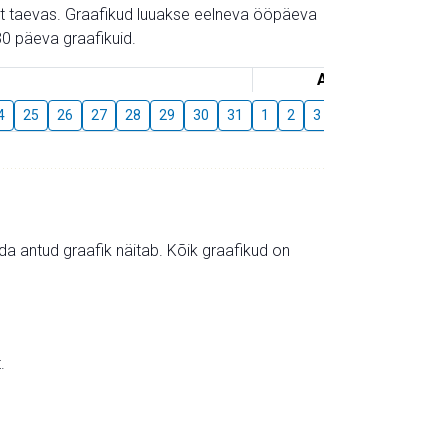
gust taevas. Graafikud luuakse eelneva ööpäeva
0 päeva graafikuid.
August
4
25
26
27
28
29
30
31
1
2
3
4
5
6
7
mida antud graafik näitab. Kõik graafikud on
.