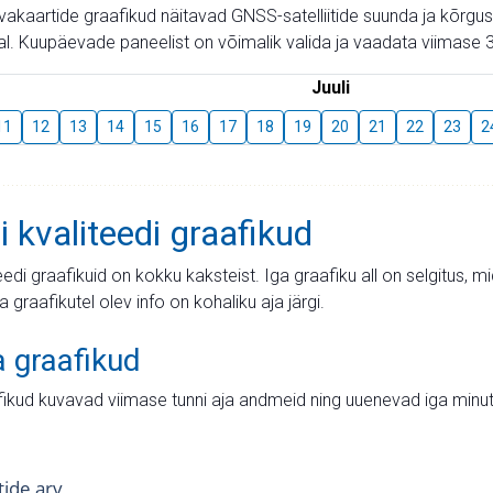
aevakaartide graafikud näitavad GNSS-satelliitide suunda ja kõr
l. Kuupäevade paneelist on võimalik valida ja vaadata viimase 3
Juuli
11
12
13
14
15
16
17
18
19
20
21
22
23
2
i kvaliteedi graafikud
teedi graafikuid on kokku kaksteist. Iga graafiku all on selgitus, 
ja graafikutel olev info on kohaliku aja järgi.
a graafikud
fikud kuvavad viimase tunni aja andmeid ning uuenevad iga minut