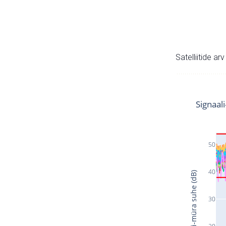
Satelliitide ar
Signaal
50
40
Signaali-müra suhe (dB)
30