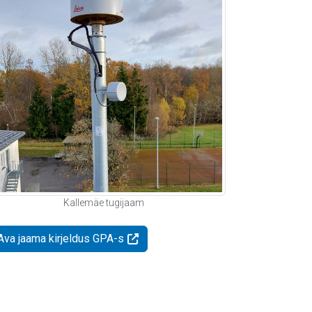
Kallemäe tugijaam
Ava jaama kirjeldus GPA-s