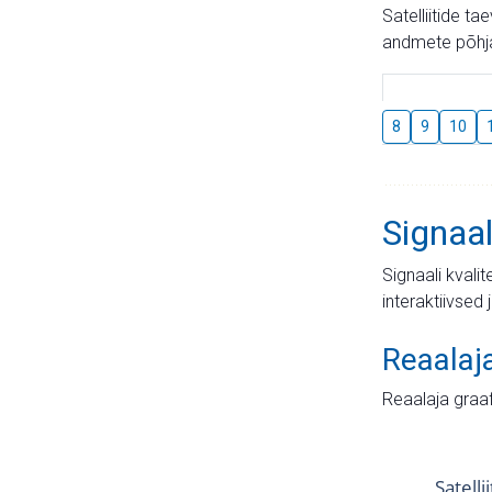
Satelliitide t
andmete põhja
8
9
10
Signaal
Signaali kvali
interaktiivsed 
Reaalaj
Reaalaja graa