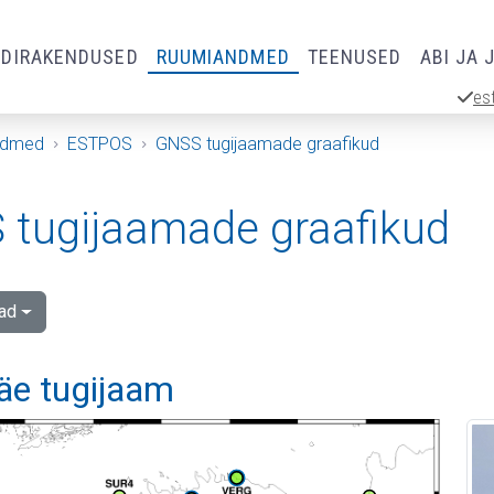
RDIRAKENDUSED
RUUMIANDMED
TEENUSED
ABI JA 
es
ndmed
ESTPOS
GNSS tugijaamade graafikud
tugijaamade graafikud
ad
äe tugijaam