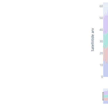
60
50
40
Satelliitide arv
30
20
10
0