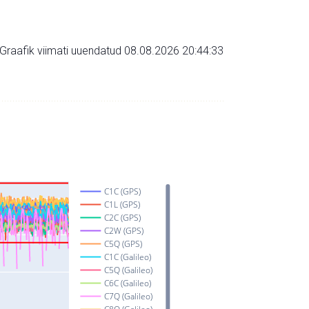
Graafik viimati uuendatud 08.08.2026 20:44:33
C1C (GPS)
C1L (GPS)
C2C (GPS)
C2W (GPS)
C5Q (GPS)
C1C (Galileo)
C5Q (Galileo)
C6C (Galileo)
C7Q (Galileo)