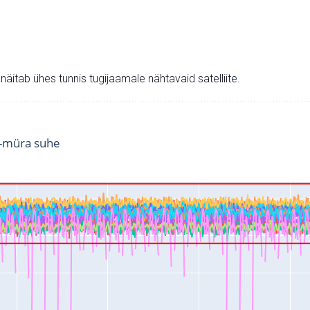
v näitab ühes tunnis tugijaamale nähtavaid satelliite.
i-müra suhe