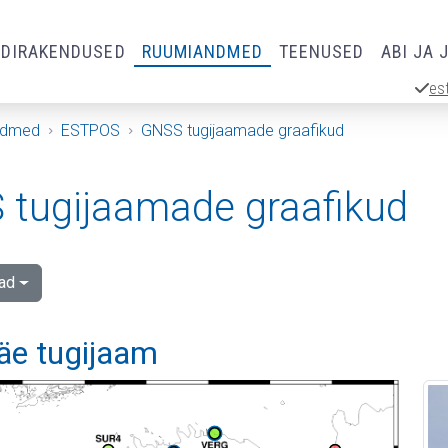
RDIRAKENDUSED
RUUMIANDMED
TEENUSED
ABI JA 
es
ndmed
ESTPOS
GNSS tugijaamade graafikud
tugijaamade graafikud
ad
äe tugijaam