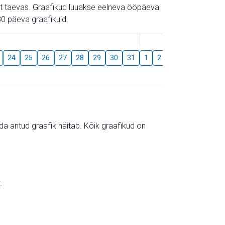
gust taevas. Graafikud luuakse eelneva ööpäeva
0 päeva graafikuid.
August
24
25
26
27
28
29
30
31
1
2
3
4
5
6
mida antud graafik näitab. Kõik graafikud on
.