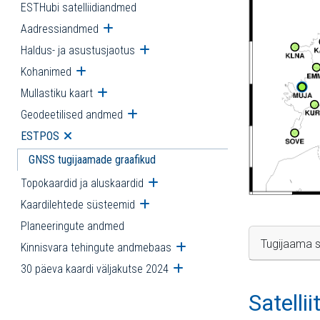
ESTHubi satelliidiandmed
Aadressiandmed
Ava alammenüü
Haldus- ja asustusjaotus
Ava alammenüü
Kohanimed
Ava alammenüü
Mullastiku kaart
Ava alammenüü
Geodeetilised andmed
Ava alammenüü
ESTPOS
Ava alammenüü
GNSS tugijaamade graafikud
Topokaardid ja aluskaardid
Ava alammenüü
Kaardilehtede süsteemid
Ava alammenüü
Planeeringute andmed
Tugijaama s
Kinnisvara tehingute andmebaas
Ava alammenüü
30 päeva kaardi väljakutse 2024
Ava alammenüü
Satelli