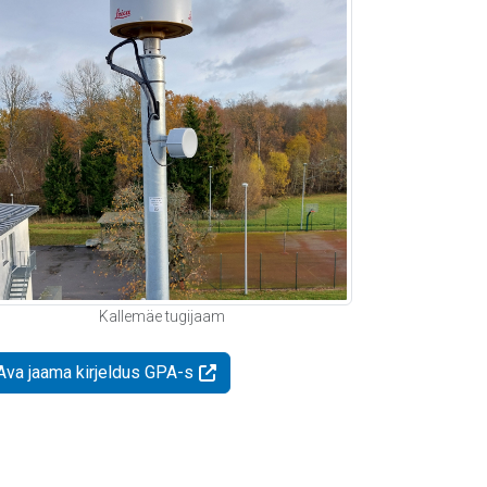
Kallemäe tugijaam
Ava jaama kirjeldus GPA-s