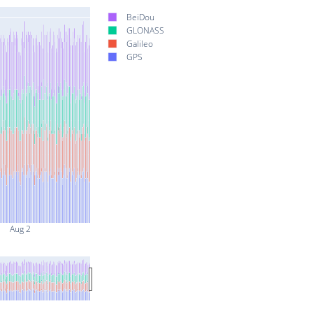
BeiDou
GLONASS
Galileo
GPS
Aug 2