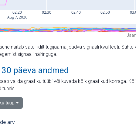
Jaam
suhe näitab satelliidilt tugijaama jõudva signaali kvaliteeti. Su
tegemist signaali häiringuga.
 30 päeva andmed
aab valida graafiku tüübi või kuvada kõik graafikud korraga. Kõ
 tunnis.
iku tüüp
tide arv