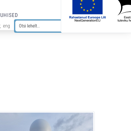
JUHISED
t
eng
Otsi