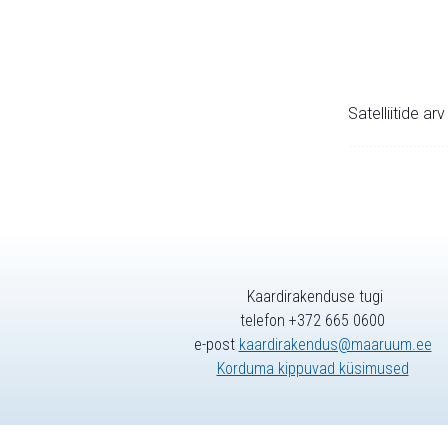
Satelliitide ar
Kaardirakenduse tugi
telefon +372 665 0600
e-post
kaardirakendus@maaruum.ee
Korduma kippuvad küsimused