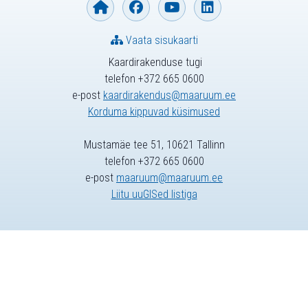
Vaata sisukaarti
Kaardirakenduse tugi
telefon +372 665 0600
e-post
kaardirakendus@maaruum.ee
Korduma kippuvad küsimused
Mustamäe tee 51, 10621 Tallinn
telefon +372 665 0600
e-post
maaruum@maaruum.ee
Liitu uuGISed listiga