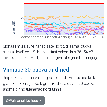
Jaama andmed uuendatud seisuga 2026-08-09 13:59:05
Signaali-müra suhe näitab satelliidilt tugijaama jõudva
signaali kvaliteeti. Suhte väärtust vahemikus 38–54 dB
loetakse heaks. Muul juhul on tegemist signaali häiringuga.
Viimase 30 päeva andmed
Rippmenüüst saab valida graafiku tüübi või kuvada kõik
graafikud korraga. Kõik graafikud sisaldavad 30 päeva
andmeid ning uuenevad kord tunnis.
Vali graafiku tüüp