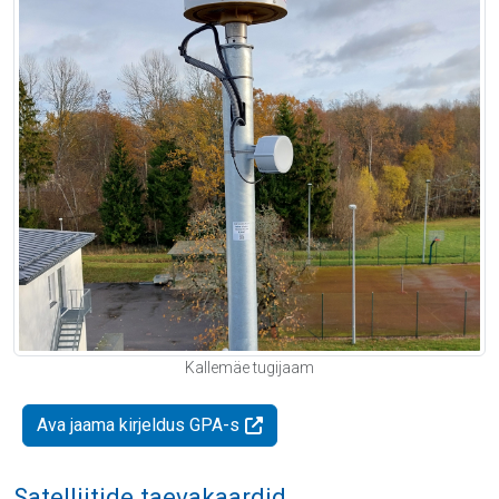
Kallemäe tugijaam
Ava jaama kirjeldus GPA-s
Satelliitide taevakaardid