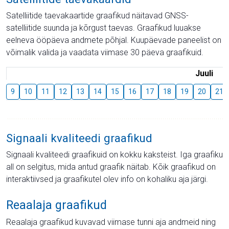
Satelliitide taevakaartide graafikud näitavad GNSS-
satelliitide suunda ja kõrgust taevas. Graafikud luuakse
eelneva ööpäeva andmete põhjal. Kuupäevade paneelist on
võimalik valida ja vaadata viimase 30 päeva graafikuid.
Juuli
9
10
11
12
13
14
15
16
17
18
19
20
21
Signaali kvaliteedi graafikud
Signaali kvaliteedi graafikuid on kokku kaksteist. Iga graafiku
all on selgitus, mida antud graafik näitab. Kõik graafikud on
interaktiivsed ja graafikutel olev info on kohaliku aja järgi.
Reaalaja graafikud
Reaalaja graafikud kuvavad viimase tunni aja andmeid ning