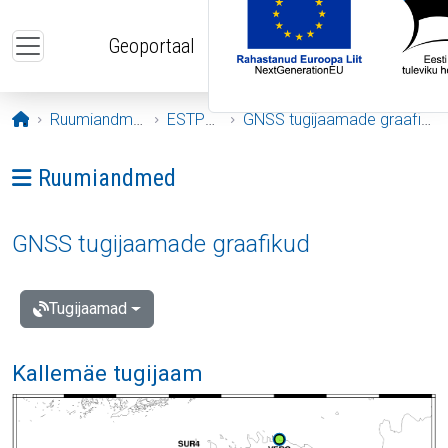
Liigu edasi põhisisu juurde
Geoportaal
Avaleht
Ruumiandmed
ESTPOS
GNSS tugijaamade graafikud
Ava menüü: Ruumiandmed
Ruumiandmed
GNSS tugijaamade graafikud
Tugijaamad
Kallemäe tugijaam