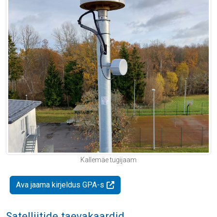
Kallemäe tugijaam
Ava jaama kirjeldus GPA-s
Satelliitide taevakaardid