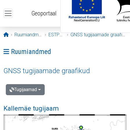
Liigu edasi põhisisu juurde
Geoportaal
Avaleht
Ruumiandmed
ESTPOS
GNSS tugijaamade graafikud
Ava menüü: Ruumiandmed
Ruumiandmed
GNSS tugijaamade graafikud
Tugijaamad
Kallemäe tugijaam