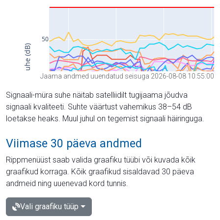
Jaama andmed uuendatud seisuga 2026-08-08 10:55:00
Signaali-müra suhe näitab satelliidilt tugijaama jõudva
signaali kvaliteeti. Suhte väärtust vahemikus 38–54 dB
loetakse heaks. Muul juhul on tegemist signaali häiringuga.
Viimase 30 päeva andmed
Rippmenüüst saab valida graafiku tüübi või kuvada kõik
graafikud korraga. Kõik graafikud sisaldavad 30 päeva
andmeid ning uuenevad kord tunnis.
Vali graafiku tüüp