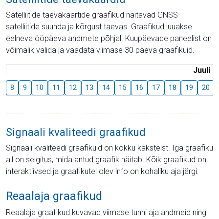
Satelliitide taevakaartide graafikud näitavad GNSS-
satelliitide suunda ja kõrgust taevas. Graafikud luuakse
eelneva ööpäeva andmete põhjal. Kuupäevade paneelist on
võimalik valida ja vaadata viimase 30 päeva graafikuid.
Juuli
8
9
10
11
12
13
14
15
16
17
18
19
20
Signaali kvaliteedi graafikud
Signaali kvaliteedi graafikuid on kokku kaksteist. Iga graafiku
all on selgitus, mida antud graafik näitab. Kõik graafikud on
interaktiivsed ja graafikutel olev info on kohaliku aja järgi.
Reaalaja graafikud
Reaalaja graafikud kuvavad viimase tunni aja andmeid ning