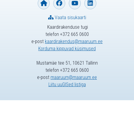
Vaata sisukaarti
Kaardirakenduse tugi
telefon +372 665 0600
e-post
kaardirakendus@maaruum.ee
Korduma kippuvad küsimused
Mustamäe tee 51, 10621 Tallinn
telefon +372 665 0600
e-post
maaruum@maaruum.ee
Liitu uuGISed listiga