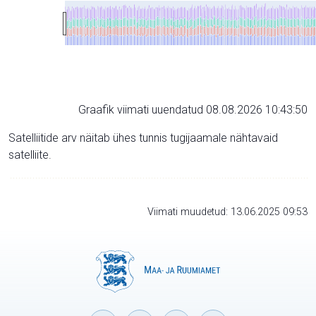
Graafik viimati uuendatud 08.08.2026 10:43:50
Satelliitide arv näitab ühes tunnis tugijaamale nähtavaid
satelliite.
Viimati muudetud: 13.06.2025 09:53