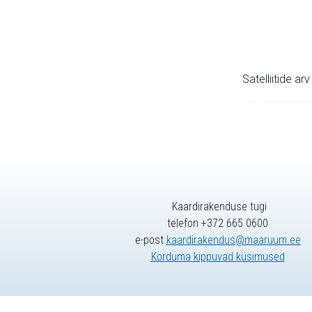
Satelliitide ar
Kaardirakenduse tugi
telefon +372 665 0600
e-post
kaardirakendus@maaruum.ee
Korduma kippuvad küsimused