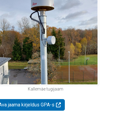
Kallemäe tugijaam
Ava jaama kirjeldus GPA-s