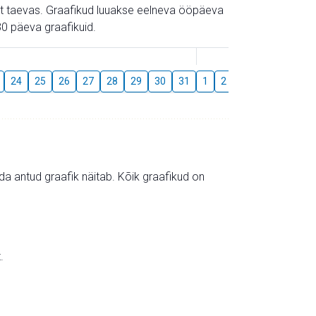
gust taevas. Graafikud luuakse eelneva ööpäeva
0 päeva graafikuid.
August
24
25
26
27
28
29
30
31
1
2
3
4
5
6
mida antud graafik näitab. Kõik graafikud on
.