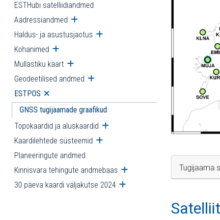
ESTHubi satelliidiandmed
Aadressiandmed
Ava alammenüü
Haldus- ja asustusjaotus
Ava alammenüü
Kohanimed
Ava alammenüü
Mullastiku kaart
Ava alammenüü
Geodeetilised andmed
Ava alammenüü
ESTPOS
Ava alammenüü
GNSS tugijaamade graafikud
Topokaardid ja aluskaardid
Ava alammenüü
Kaardilehtede süsteemid
Ava alammenüü
Planeeringute andmed
Tugijaama s
Kinnisvara tehingute andmebaas
Ava alammenüü
30 päeva kaardi väljakutse 2024
Ava alammenüü
Satelli