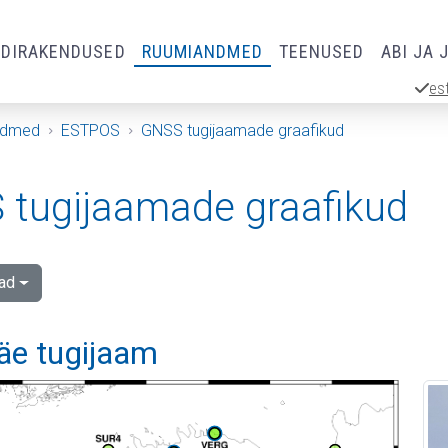
RDIRAKENDUSED
RUUMIANDMED
TEENUSED
ABI JA 
es
ndmed
ESTPOS
GNSS tugijaamade graafikud
tugijaamade graafikud
ad
äe tugijaam