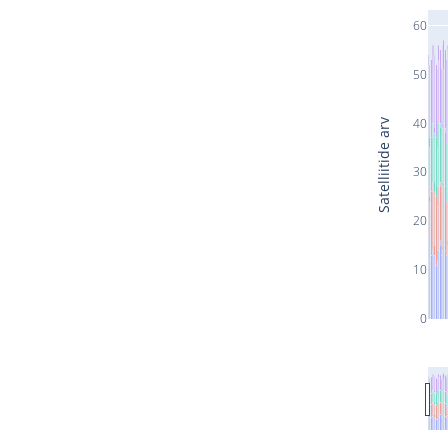
60
50
40
Satelliitide arv
30
20
10
0