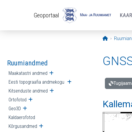
Liigu edasi põhisisu juurde
Geoportaal
KAA
Avaleht
Ruumia
GNSS 
Ruumiandmed
Maakatastri andmed
Ava alammenüü
Eesti topograafia andmekogu
Ava alammenüü
Tugijaam
Kitsenduste andmed
Ava alammenüü
Ortofotod
Ava alammenüü
Kallem
Geo3D
Ava alammenüü
Kaldaerofotod
Kõrgusandmed
Ava alammenüü