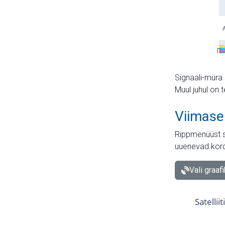
Signaali-müra 
Muul juhul on 
Viimase
Rippmenüüst s
uuenevad kord
Vali graaf
Satellii