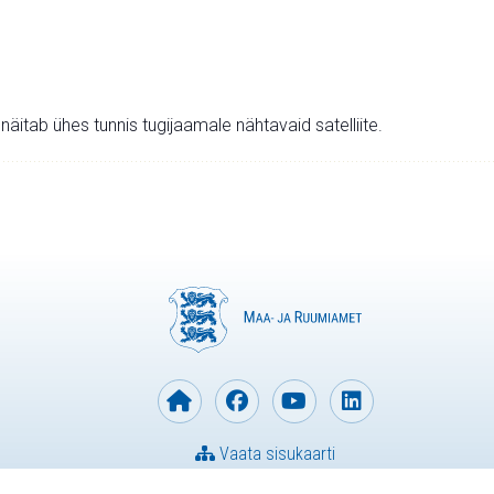
v näitab ühes tunnis tugijaamale nähtavaid satelliite.
Vaata sisukaarti