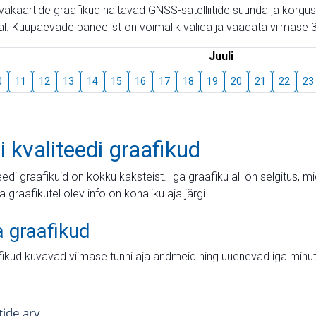
aevakaartide graafikud näitavad GNSS-satelliitide suunda ja kõr
l. Kuupäevade paneelist on võimalik valida ja vaadata viimase 3
Juuli
0
11
12
13
14
15
16
17
18
19
20
21
22
23
i kvaliteedi graafikud
teedi graafikuid on kokku kaksteist. Iga graafiku all on selgitus, 
ja graafikutel olev info on kohaliku aja järgi.
a graafikud
fikud kuvavad viimase tunni aja andmeid ning uuenevad iga minut