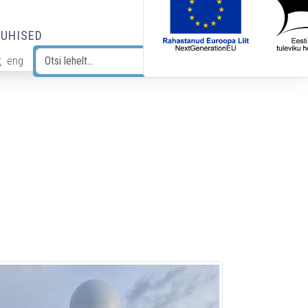
JUHISED
t
eng
Otsi