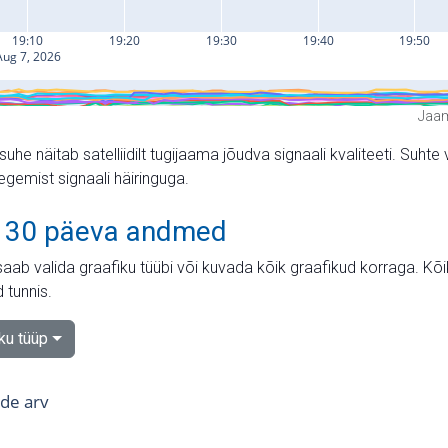
Jaam
suhe näitab satelliidilt tugijaama jõudva signaali kvaliteeti. Su
tegemist signaali häiringuga.
 30 päeva andmed
aab valida graafiku tüübi või kuvada kõik graafikud korraga. Kõ
 tunnis.
iku tüüp
tide arv