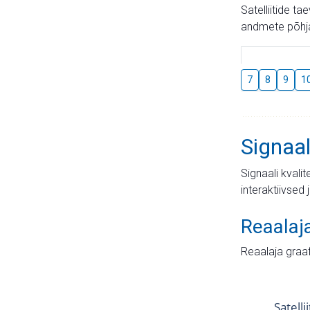
Satelliitide t
andmete põhja
7
8
9
1
Signaal
Signaali kvali
interaktiivsed 
Reaalaj
Reaalaja graa