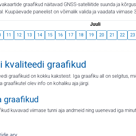
aevakaartide graafikud näitavad GNSS-satelliitide suunda ja kõr
l. Kuupäevade paneelist on võimalik valida ja vaadata viimase 3
Juuli
0
11
12
13
14
15
16
17
18
19
20
21
22
23
i kvaliteedi graafikud
teedi graafikuid on kokku kaksteist. Iga graafiku all on selgitus, 
ja graafikutel olev info on kohaliku aja järgi.
a graafikud
fikud kuvavad viimase tunni aja andmeid ning uuenevad iga minut