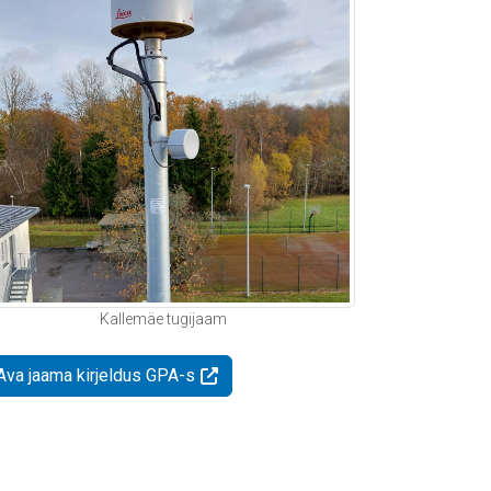
Kallemäe tugijaam
Ava jaama kirjeldus GPA-s