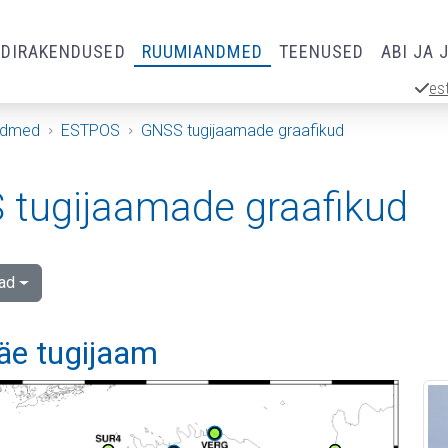
RDIRAKENDUSED
RUUMIANDMED
TEENUSED
ABI JA 
es
ndmed
ESTPOS
GNSS tugijaamade graafikud
tugijaamade graafikud
ad
äe tugijaam