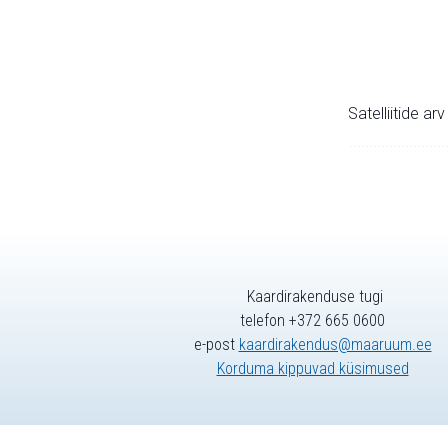
Satelliitide ar
Kaardirakenduse tugi
telefon +372 665 0600
e-post
kaardirakendus@maaruum.ee
Korduma kippuvad küsimused