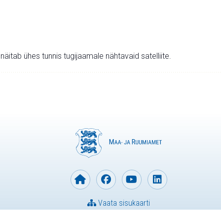
v näitab ühes tunnis tugijaamale nähtavaid satelliite.
Vaata sisukaarti