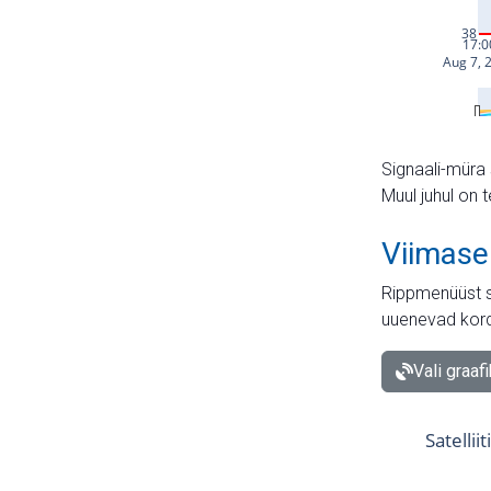
Signaali-müra 
Muul juhul on 
Viimase
Rippmenüüst s
uuenevad kord
Vali graaf
Satellii