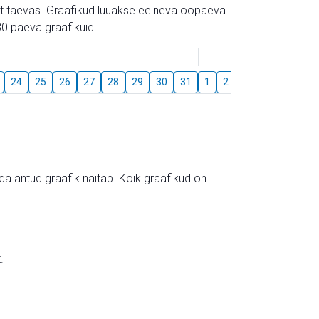
gust taevas. Graafikud luuakse eelneva ööpäeva
0 päeva graafikuid.
August
24
25
26
27
28
29
30
31
1
2
3
4
5
6
mida antud graafik näitab. Kõik graafikud on
.