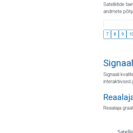
Satelliitide t
andmete põhja
7
8
9
1
Signaal
Signaali kvali
interaktiivsed 
Reaalaj
Reaalaja graa