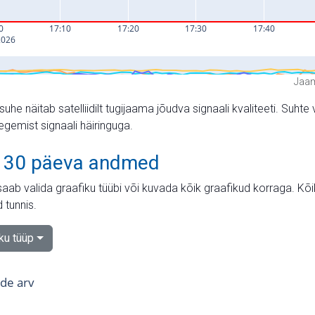
Jaam
suhe näitab satelliidilt tugijaama jõudva signaali kvaliteeti. Su
tegemist signaali häiringuga.
 30 päeva andmed
aab valida graafiku tüübi või kuvada kõik graafikud korraga. Kõ
 tunnis.
iku tüüp
tide arv