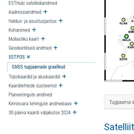
ESTHubi satelliidiandmed
Aadressiandmed
Ava alammenüü
Haldus- ja asustusjaotus
Ava alammenüü
Kohanimed
Ava alammenüü
Mullastiku kaart
Ava alammenüü
Geodeetilised andmed
Ava alammenüü
ESTPOS
Ava alammenüü
GNSS tugijaamade graafikud
Topokaardid ja aluskaardid
Ava alammenüü
Kaardilehtede süsteemid
Ava alammenüü
Planeeringute andmed
Tugijaama s
Kinnisvara tehingute andmebaas
Ava alammenüü
30 päeva kaardi väljakutse 2024
Ava alammenüü
Satelli