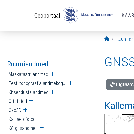
Liigu edasi põhisisu juurde
Geoportaal
KAA
Avaleht
Ruumia
GNSS 
Ruumiandmed
Maakatastri andmed
Ava alammenüü
Eesti topograafia andmekogu
Ava alammenüü
Tugijaam
Kitsenduste andmed
Ava alammenüü
Ortofotod
Ava alammenüü
Kallem
Geo3D
Ava alammenüü
Kaldaerofotod
Kõrgusandmed
Ava alammenüü