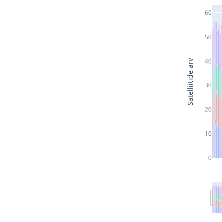
60
50
40
Satelliitide arv
30
20
10
0