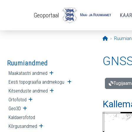
Liigu edasi põhisisu juurde
Geoportaal
KAA
Avaleht
Ruumia
GNSS 
Ruumiandmed
Maakatastri andmed
Ava alammenüü
Eesti topograafia andmekogu
Ava alammenüü
Tugijaam
Kitsenduste andmed
Ava alammenüü
Ortofotod
Ava alammenüü
Kallem
Geo3D
Ava alammenüü
Kaldaerofotod
Kõrgusandmed
Ava alammenüü