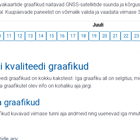
aevakaartide graafikud näitavad GNSS-satelliitide suunda ja kõr
l. Kuupäevade paneelist on võimalik valida ja vaadata viimase 3
Juuli
0
11
12
13
14
15
16
17
18
19
20
21
22
23
i kvaliteedi graafikud
teedi graafikuid on kokku kaksteist. Iga graafiku all on selgitus, 
ja graafikutel olev info on kohaliku aja järgi.
a graafikud
fikud kuvavad viimase tunni aja andmeid ning uuenevad iga minut