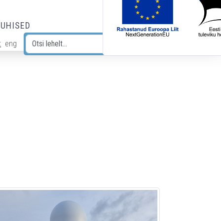
JUHISED
t
eng
Otsi