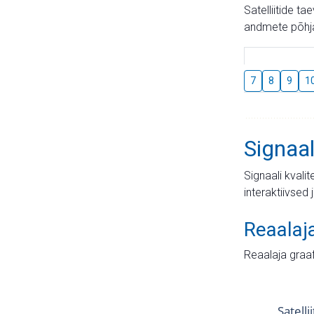
Satelliitide t
andmete põhja
7
8
9
1
Signaal
Signaali kvali
interaktiivsed 
Reaalaj
Reaalaja graa