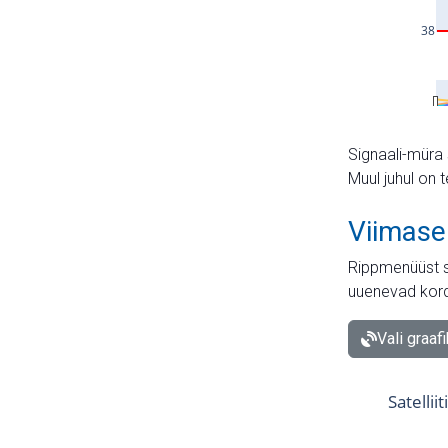
Signaali-müra 
Muul juhul on 
Viimase
Rippmenüüst s
uuenevad kord
Vali graaf
Satellii