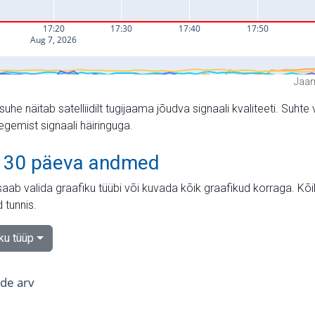
Jaam
suhe näitab satelliidilt tugijaama jõudva signaali kvaliteeti. Su
tegemist signaali häiringuga.
 30 päeva andmed
aab valida graafiku tüübi või kuvada kõik graafikud korraga. Kõ
 tunnis.
iku tüüp
tide arv