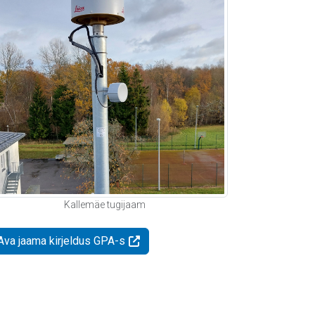
Kallemäe tugijaam
Ava jaama kirjeldus GPA-s