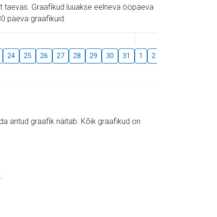
gust taevas. Graafikud luuakse eelneva ööpäeva
0 päeva graafikuid.
August
24
25
26
27
28
29
30
31
1
2
3
4
5
6
mida antud graafik näitab. Kõik graafikud on
.