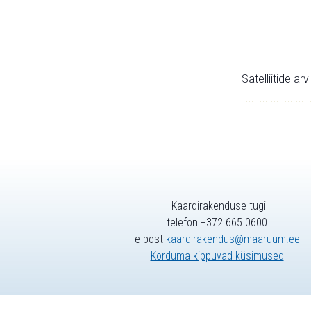
Satelliitide ar
Kaardirakenduse tugi
telefon +372 665 0600
e-post
kaardirakendus@maaruum.ee
Korduma kippuvad küsimused