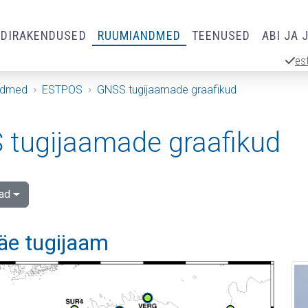
RDIRAKENDUSED
RUUMIANDMED
TEENUSED
ABI JA 
es
ndmed
ESTPOS
GNSS tugijaamade graafikud
tugijaamade graafikud
ad
äe tugijaam