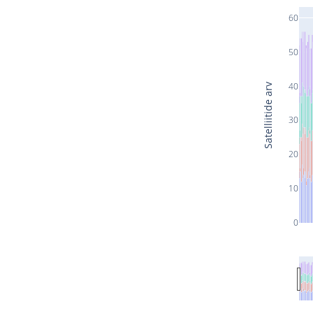
60
50
40
Satelliitide arv
30
20
10
0