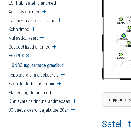
ESTHubi satelliidiandmed
Aadressiandmed
Ava alammenüü
Haldus- ja asustusjaotus
Ava alammenüü
Kohanimed
Ava alammenüü
Mullastiku kaart
Ava alammenüü
Geodeetilised andmed
Ava alammenüü
ESTPOS
Ava alammenüü
GNSS tugijaamade graafikud
Topokaardid ja aluskaardid
Ava alammenüü
Kaardilehtede süsteemid
Ava alammenüü
Planeeringute andmed
Tugijaama s
Kinnisvara tehingute andmebaas
Ava alammenüü
30 päeva kaardi väljakutse 2024
Ava alammenüü
Satelli