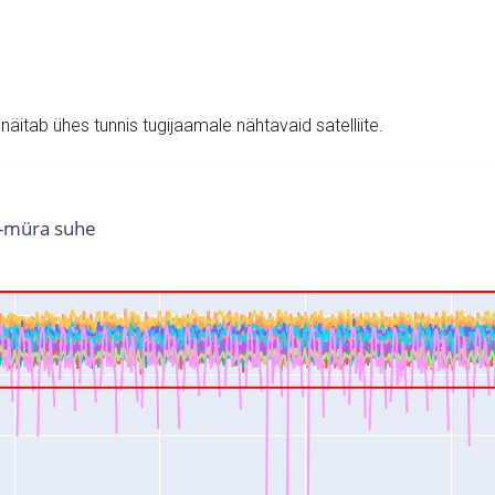
v näitab ühes tunnis tugijaamale nähtavaid satelliite.
i-müra suhe