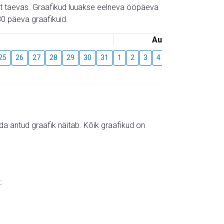
gust taevas. Graafikud luuakse eelneva ööpäeva
0 päeva graafikuid.
August
25
26
27
28
29
30
31
1
2
3
4
5
6
7
8
mida antud graafik näitab. Kõik graafikud on
.