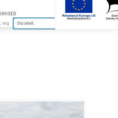
JUHISED
t
eng
Otsi