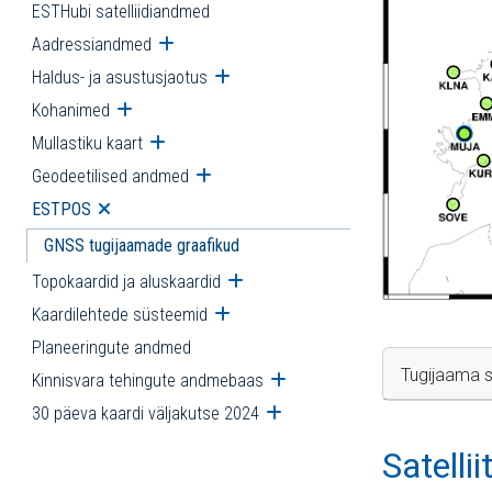
ESTHubi satelliidiandmed
Aadressiandmed
Ava alammenüü
Haldus- ja asustusjaotus
Ava alammenüü
Kohanimed
Ava alammenüü
Mullastiku kaart
Ava alammenüü
Geodeetilised andmed
Ava alammenüü
ESTPOS
Ava alammenüü
GNSS tugijaamade graafikud
Topokaardid ja aluskaardid
Ava alammenüü
Kaardilehtede süsteemid
Ava alammenüü
Planeeringute andmed
Tugijaama s
Kinnisvara tehingute andmebaas
Ava alammenüü
30 päeva kaardi väljakutse 2024
Ava alammenüü
Satelli