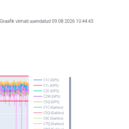
Graafik viimati uuendatud 09.08.2026 10:44:43
C1C (GPS)
C1L (GPS)
C2C (GPS)
C2W (GPS)
C5Q (GPS)
C1C (Galileo)
C5Q (Galileo)
C6C (Galileo)
C7Q (Galileo)