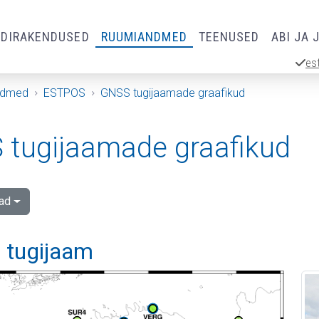
RDIRAKENDUSED
RUUMIANDMED
TEENUSED
ABI JA 
es
ndmed
ESTPOS
GNSS tugijaamade graafikud
tugijaamade graafikud
ad
 tugijaam