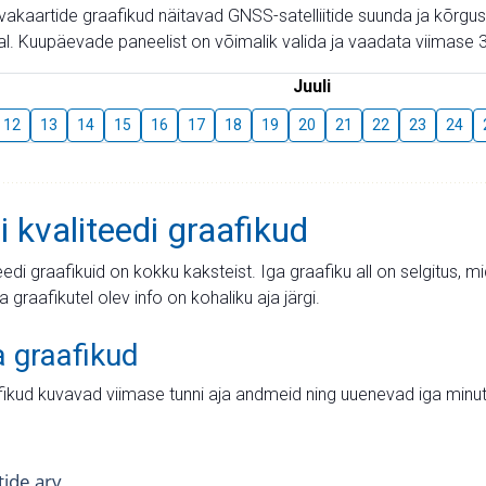
aevakaartide graafikud näitavad GNSS-satelliitide suunda ja kõr
l. Kuupäevade paneelist on võimalik valida ja vaadata viimase 3
Juuli
12
13
14
15
16
17
18
19
20
21
22
23
24
i kvaliteedi graafikud
teedi graafikuid on kokku kaksteist. Iga graafiku all on selgitus, 
ja graafikutel olev info on kohaliku aja järgi.
a graafikud
fikud kuvavad viimase tunni aja andmeid ning uuenevad iga minut