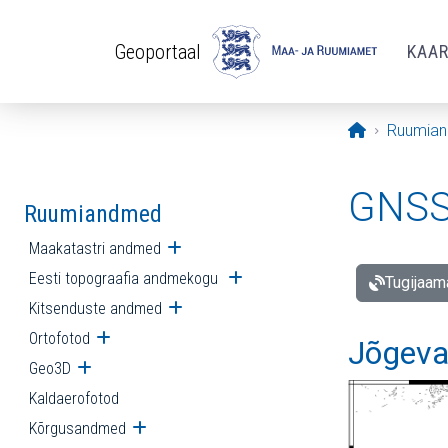
Liigu edasi põhisisu juurde
Geoportaal
KAA
Avaleht
Ruumia
GNSS 
Ruumiandmed
Maakatastri andmed
Ava alammenüü
Eesti topograafia andmekogu
Ava alammenüü
Tugijaam
Kitsenduste andmed
Ava alammenüü
Ortofotod
Ava alammenüü
Jõgeva
Geo3D
Ava alammenüü
Kaldaerofotod
Kõrgusandmed
Ava alammenüü