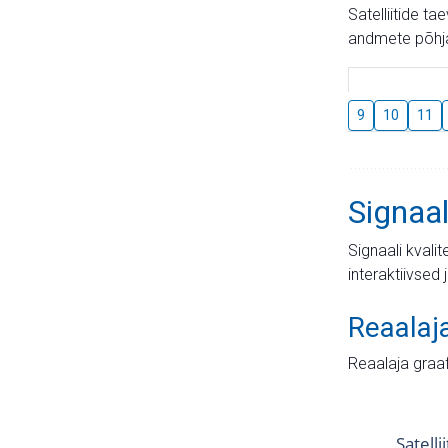
Satelliitide t
andmete põhja
9
10
11
Signaal
Signaali kvali
interaktiivsed 
Reaalaj
Reaalaja graa