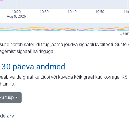
Jaam
suhe näitab satelliidilt tugijaama jõudva signaali kvaliteeti. Su
tegemist signaali häiringuga.
 30 päeva andmed
aab valida graafiku tüübi või kuvada kõik graafikud korraga. Kõ
 tunnis.
iku tüüp
tide arv