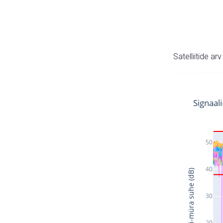
Satelliitide ar
Signaal
50
40
Signaali-müra suhe (dB)
30
20