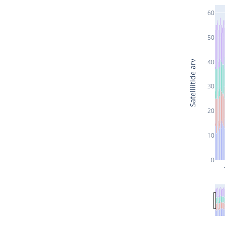
60
50
40
Satelliitide arv
30
20
10
0