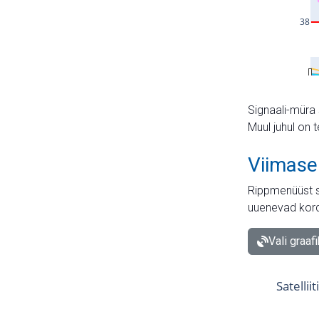
Signaali-müra 
Muul juhul on 
Viimase
Rippmenüüst s
uuenevad kord
Vali graaf
Satellii