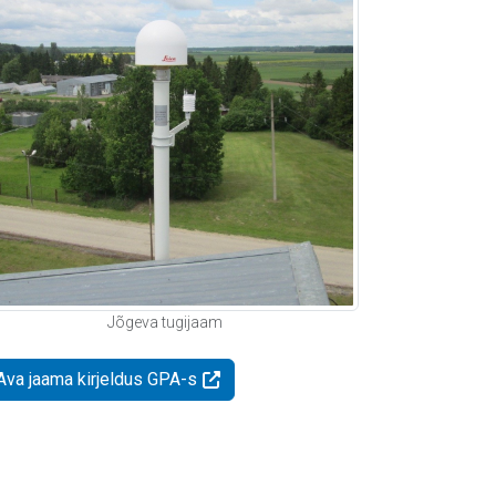
Jõgeva tugijaam
Ava jaama kirjeldus GPA-s