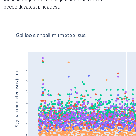
peegelduvatest pindadest.
Galileo signaali mitmeteelisus
8
7
Signaali mitmeteelisus (cm)
6
5
4
3
2
1