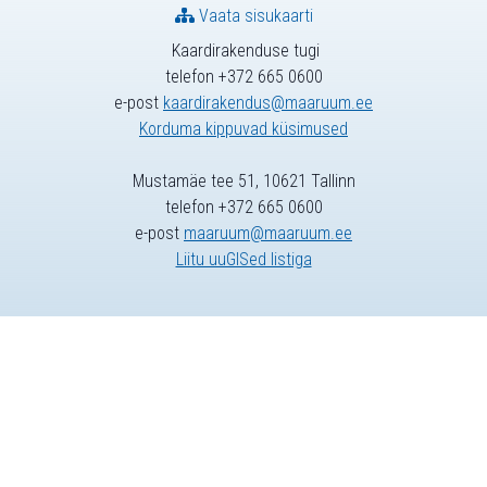
Vaata sisukaarti
Kaardirakenduse tugi
telefon +372 665 0600
e-post
kaardirakendus@maaruum.ee
Korduma kippuvad küsimused
Mustamäe tee 51, 10621 Tallinn
telefon +372 665 0600
e-post
maaruum@maaruum.ee
Liitu uuGISed listiga