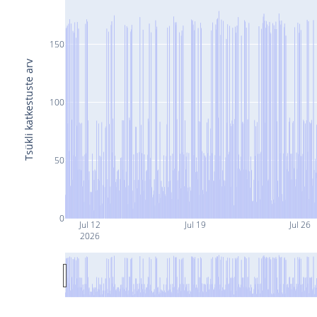
150
Tsükli katkestuste arv
100
50
0
Jul 12
Jul 19
Jul 26
2026