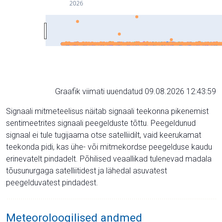
2026
Graafik viimati uuendatud 09.08.2026 12:43:59
Signaali mitmeteelisus näitab signaali teekonna pikenemist
sentimeetrites signaali peegelduste tõttu. Peegeldunud
signaal ei tule tugijaama otse satelliidilt, vaid keerukamat
teekonda pidi, kas ühe- või mitmekordse peegelduse kaudu
erinevatelt pindadelt. Põhilised veaallikad tulenevad madala
tõusunurgaga satelliitidest ja lähedal asuvatest
peegelduvatest pindadest.
Meteoroloogilised andmed