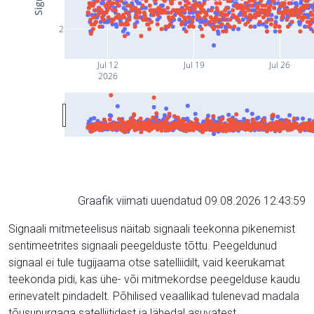
2
Jul 12
Jul 19
Jul 26
2026
Graafik viimati uuendatud 09.08.2026 12:43:59
Signaali mitmeteelisus näitab signaali teekonna pikenemist
sentimeetrites signaali peegelduste tõttu. Peegeldunud
signaal ei tule tugijaama otse satelliidilt, vaid keerukamat
teekonda pidi, kas ühe- või mitmekordse peegelduse kaudu
erinevatelt pindadelt. Põhilised veaallikad tulenevad madala
tõusunurgaga satelliitidest ja lähedal asuvatest