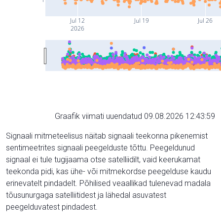
Jul 12
Jul 19
Jul 26
2026
Graafik viimati uuendatud 09.08.2026 12:43:59
Signaali mitmeteelisus näitab signaali teekonna pikenemist
sentimeetrites signaali peegelduste tõttu. Peegeldunud
signaal ei tule tugijaama otse satelliidilt, vaid keerukamat
teekonda pidi, kas ühe- või mitmekordse peegelduse kaudu
erinevatelt pindadelt. Põhilised veaallikad tulenevad madala
tõusunurgaga satelliitidest ja lähedal asuvatest
peegelduvatest pindadest.