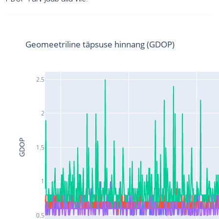
Geomeetriline täpsuse hinnang (GDOP)
2.5
2
GDOP
1.5
1
0.5