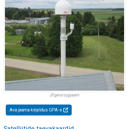
Jõgeva tugijaam
Ava jaama kirjeldus GPA-s
Satelliitide taevakaardid