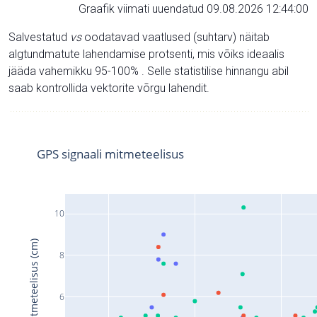
Graafik viimati uuendatud 09.08.2026 12:44:00
Salvestatud
vs
oodatavad vaatlused (suhtarv) näitab
algtundmatute lahendamise protsenti, mis võiks ideaalis
jääda vahemikku 95-100% . Selle statistilise hinnangu abil
saab kontrollida vektorite võrgu lahendit.
GPS signaali mitmeteelisus
10
Signaali mitmeteelisus (cm)
8
6