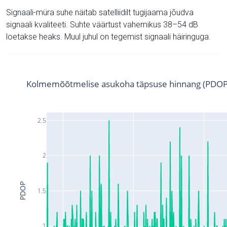
Signaali-müra suhe näitab satelliidilt tugijaama jõudva
signaali kvaliteeti. Suhte väärtust vahemikus 38–54 dB
loetakse heaks. Muul juhul on tegemist signaali häiringuga.
Kolmemõõtmelise asukoha täpsuse hinnang (PDOP
2.5
2
PDOP
1.5
1