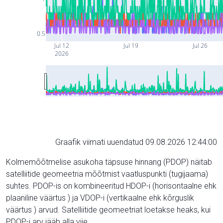
0.5
Jul 12
Jul 19
Jul 26
2026
Graafik viimati uuendatud 09.08.2026 12:44:00
Kolmemõõtmelise asukoha täpsuse hinnang (PDOP) näitab
satelliitide geomeetria mõõtmist vaatluspunkti (tugijaama)
suhtes. PDOP-is on kombineeritud HDOP-i (horisontaalne ehk
plaaniline väärtus ) ja VDOP-i (vertikaalne ehk kõrguslik
väärtus ) arvud. Satelliitide geomeetriat loetakse heaks, kui
PDOP-i arv jääb alla viie.