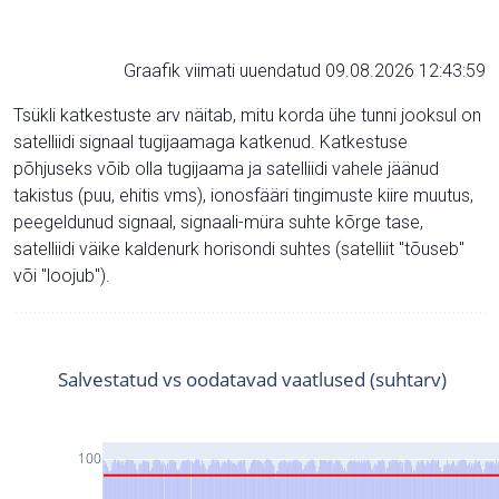
Graafik viimati uuendatud 09.08.2026 12:43:59
Tsükli katkestuste arv näitab, mitu korda ühe tunni jooksul on
satelliidi signaal tugijaamaga katkenud. Katkestuse
põhjuseks võib olla tugijaama ja satelliidi vahele jäänud
takistus (puu, ehitis vms), ionosfääri tingimuste kiire muutus,
peegeldunud signaal, signaali-müra suhte kõrge tase,
satelliidi väike kaldenurk horisondi suhtes (satelliit "tõuseb"
või "loojub").
Salvestatud vs oodatavad vaatlused (suhtarv)
100