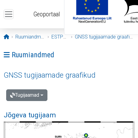
Liigu edasi põhisisu juurde
Geoportaal
Avaleht
Ruumiandmed
ESTPOS
GNSS tugijaamade graafikud
Ava menüü: Ruumiandmed
Ruumiandmed
GNSS tugijaamade graafikud
Tugijaamad
Jõgeva tugijaam