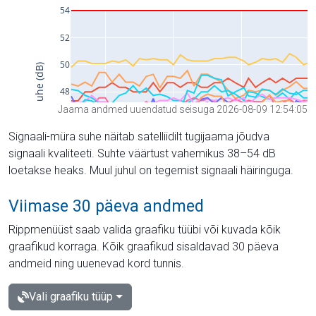
Jaama andmed uuendatud seisuga 2026-08-09 12:54:05
Signaali-müra suhe näitab satelliidilt tugijaama jõudva
signaali kvaliteeti. Suhte väärtust vahemikus 38–54 dB
loetakse heaks. Muul juhul on tegemist signaali häiringuga.
Viimase 30 päeva andmed
Rippmenüüst saab valida graafiku tüübi või kuvada kõik
graafikud korraga. Kõik graafikud sisaldavad 30 päeva
andmeid ning uuenevad kord tunnis.
Vali graafiku tüüp