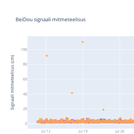
BeiDou signaali mitmeteelisus
100
Signaali mitmeteelisus (cm)
80
60
40
20
0
Jul 12
Jul 19
Jul 26