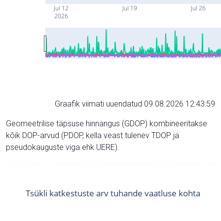
Jul 12
Jul 19
Jul 26
2026
Graafik viimati uuendatud 09.08.2026 12:43:59
Geomeetrilise täpsuse hinnangus (GDOP) kombineeritakse
kõik DOP-arvud (PDOP, kella veast tulenev TDOP ja
pseudokauguste viga ehk UERE).
Tsükli katkestuste arv tuhande vaatluse kohta