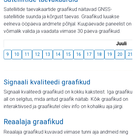
Satelliitide taevakaartide graafikud näitavad GNSS-
satelliitide suunda ja kõrgust taevas. Graafikud luuakse
eelneva ööpäeva andmete põhjal. Kuupäevade paneelist on
võimalik valida ja vaadata viimase 30 päeva graafikuid.
Juuli
9
10
11
12
13
14
15
16
17
18
19
20
21
Signaali kvaliteedi graafikud
Signaali kvaliteedi graafikuid on kokku kaksteist. Iga graafiku
all on selgitus, mida antud graafik näitab. Kõik graafikud on
interaktiivsed ja graafikutel olev info on kohaliku aja järgi.
Reaalaja graafikud
Reaalaja graafikud kuvavad viimase tunni aja andmeid ning