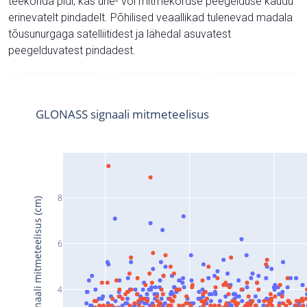
teekonda pidi, kas ühe- või mitmekordse peegelduse kaudu
erinevatelt pindadelt. Põhilised veaallikad tulenevad madala
tõusunurgaga satelliitidest ja lähedal asuvatest
peegelduvatest pindadest.
GLONASS signaali mitmeteelisus
8
Signaali mitmeteelisus (cm)
6
4