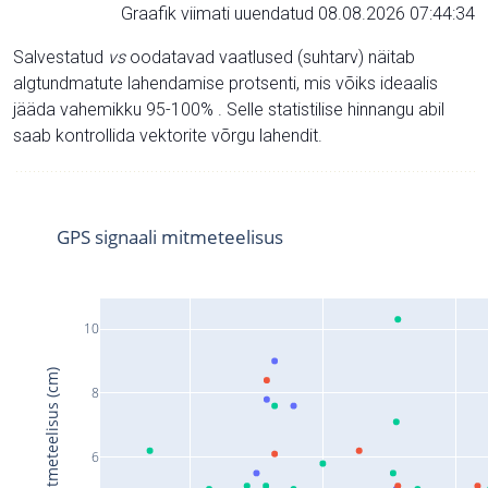
Graafik viimati uuendatud 08.08.2026 07:44:34
Salvestatud
vs
oodatavad vaatlused (suhtarv) näitab
algtundmatute lahendamise protsenti, mis võiks ideaalis
jääda vahemikku 95-100% . Selle statistilise hinnangu abil
saab kontrollida vektorite võrgu lahendit.
GPS signaali mitmeteelisus
10
Signaali mitmeteelisus (cm)
8
6