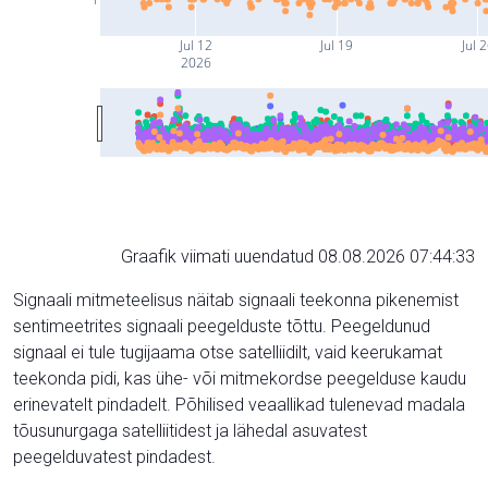
Jul 12
Jul 19
Jul 
2026
Graafik viimati uuendatud 08.08.2026 07:44:33
Signaali mitmeteelisus näitab signaali teekonna pikenemist
sentimeetrites signaali peegelduste tõttu. Peegeldunud
signaal ei tule tugijaama otse satelliidilt, vaid keerukamat
teekonda pidi, kas ühe- või mitmekordse peegelduse kaudu
erinevatelt pindadelt. Põhilised veaallikad tulenevad madala
tõusunurgaga satelliitidest ja lähedal asuvatest
peegelduvatest pindadest.