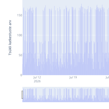
150
Tsükli katkestuste arv
100
50
0
Jul 12
Jul 19
Ju
2026