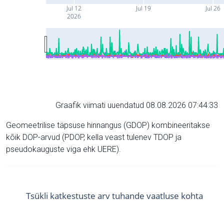
Jul 12
Jul 19
Jul 26
2026
Graafik viimati uuendatud 08.08.2026 07:44:33
Geomeetrilise täpsuse hinnangus (GDOP) kombineeritakse
kõik DOP-arvud (PDOP, kella veast tulenev TDOP ja
pseudokauguste viga ehk UERE).
Tsükli katkestuste arv tuhande vaatluse kohta