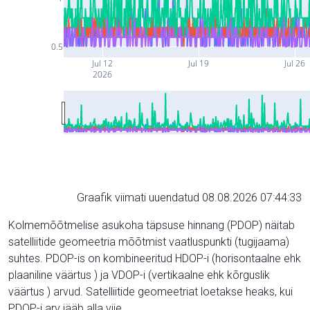
0.5
Jul 12
Jul 19
Jul 26
2026
Graafik viimati uuendatud 08.08.2026 07:44:33
Kolmemõõtmelise asukoha täpsuse hinnang (PDOP) näitab
satelliitide geomeetria mõõtmist vaatluspunkti (tugijaama)
suhtes. PDOP-is on kombineeritud HDOP-i (horisontaalne ehk
plaaniline väärtus ) ja VDOP-i (vertikaalne ehk kõrguslik
väärtus ) arvud. Satelliitide geomeetriat loetakse heaks, kui
PDOP-i arv jääb alla viie.