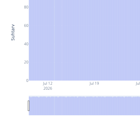
80
60
Suhtarv
40
20
0
Jul 12
Jul 19
Ju
2026