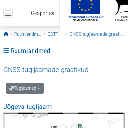
Liigu edasi põhisisu juurde
Geoportaal
Avaleht
Ruumiandmed
ESTPOS
GNSS tugijaamade graafikud
Ava menüü: Ruumiandmed
Ruumiandmed
GNSS tugijaamade graafikud
Tugijaamad
Jõgeva tugijaam