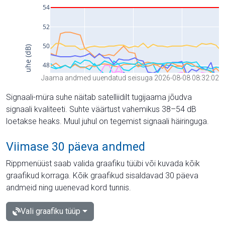
Jaama andmed uuendatud seisuga 2026-08-08 08:32:02
Signaali-müra suhe näitab satelliidilt tugijaama jõudva
signaali kvaliteeti. Suhte väärtust vahemikus 38–54 dB
loetakse heaks. Muul juhul on tegemist signaali häiringuga.
Viimase 30 päeva andmed
Rippmenüüst saab valida graafiku tüübi või kuvada kõik
graafikud korraga. Kõik graafikud sisaldavad 30 päeva
andmeid ning uuenevad kord tunnis.
Vali graafiku tüüp