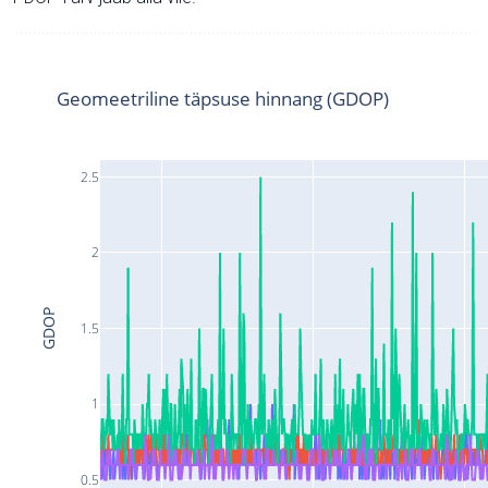
Geomeetriline täpsuse hinnang (GDOP)
2.5
2
GDOP
1.5
1
0.5