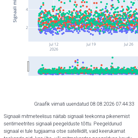
4
2
Jul 12
Jul 19
Jul 26
2026
Graafik viimati uuendatud 08.08.2026 07:44:33
Signaali mitmeteelisus näitab signaali teekonna pikenemist
sentimeetrites signaali peegelduste tõttu. Peegeldunud
signaal ei tule tugijaama otse satelliidilt, vaid keerukamat