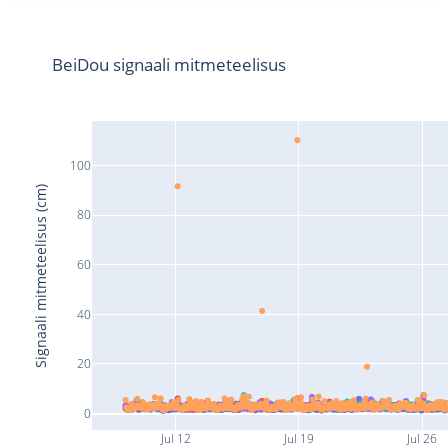
BeiDou signaali mitmeteelisus
100
Signaali mitmeteelisus (cm)
80
60
40
20
0
Jul 12
Jul 19
Jul 26