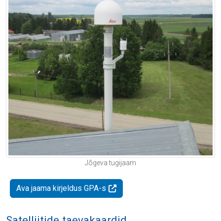
Jõgeva tugijaam
Ava jaama kirjeldus GPA-s
Satelliitide taevakaardid