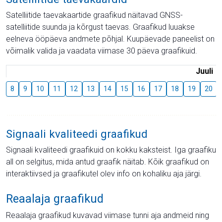
Satelliitide taevakaartide graafikud näitavad GNSS-
satelliitide suunda ja kõrgust taevas. Graafikud luuakse
eelneva ööpäeva andmete põhjal. Kuupäevade paneelist on
võimalik valida ja vaadata viimase 30 päeva graafikuid.
Juuli
8
9
10
11
12
13
14
15
16
17
18
19
20
Signaali kvaliteedi graafikud
Signaali kvaliteedi graafikuid on kokku kaksteist. Iga graafiku
all on selgitus, mida antud graafik näitab. Kõik graafikud on
interaktiivsed ja graafikutel olev info on kohaliku aja järgi.
Reaalaja graafikud
Reaalaja graafikud kuvavad viimase tunni aja andmeid ning