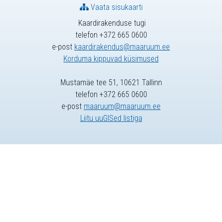
Vaata sisukaarti
Kaardirakenduse tugi
telefon +372 665 0600
e-post
kaardirakendus@maaruum.ee
Korduma kippuvad küsimused
Mustamäe tee 51, 10621 Tallinn
telefon +372 665 0600
e-post
maaruum@maaruum.ee
Liitu uuGISed listiga