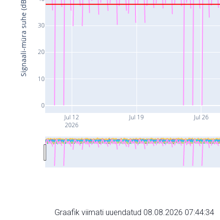
Signaali-müra suhe (dB)
30
20
10
0
Jul 12
Jul 19
Jul 26
2026
Graafik viimati uuendatud 08.08.2026 07:44:34