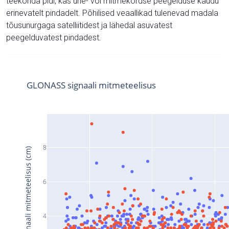
teekonda pidi, kas ühe- või mitmekordse peegelduse kaudu
erinevatelt pindadelt. Põhilised veaallikad tulenevad madala
tõusunurgaga satelliitidest ja lähedal asuvatest
peegelduvatest pindadest.
GLONASS signaali mitmeteelisus
8
Signaali mitmeteelisus (cm)
6
4