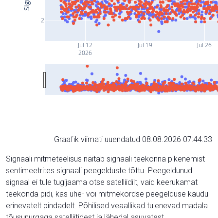
2
Jul 12
Jul 19
Jul 26
2026
Graafik viimati uuendatud 08.08.2026 07:44:33
Signaali mitmeteelisus näitab signaali teekonna pikenemist
sentimeetrites signaali peegelduste tõttu. Peegeldunud
signaal ei tule tugijaama otse satelliidilt, vaid keerukamat
teekonda pidi, kas ühe- või mitmekordse peegelduse kaudu
erinevatelt pindadelt. Põhilised veaallikad tulenevad madala
tõusunurgaga satelliitidest ja lähedal asuvatest