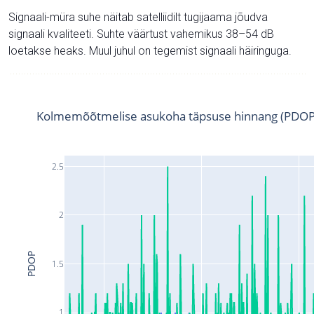
Signaali-müra suhe näitab satelliidilt tugijaama jõudva
signaali kvaliteeti. Suhte väärtust vahemikus 38–54 dB
loetakse heaks. Muul juhul on tegemist signaali häiringuga.
Kolmemõõtmelise asukoha täpsuse hinnang (PDOP
2.5
2
PDOP
1.5
1