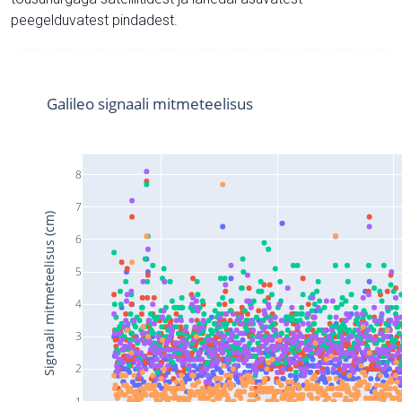
peegelduvatest pindadest.
Galileo signaali mitmeteelisus
8
7
Signaali mitmeteelisus (cm)
6
5
4
3
2
1