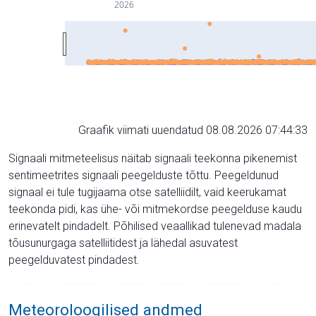
2026
Graafik viimati uuendatud 08.08.2026 07:44:33
Signaali mitmeteelisus näitab signaali teekonna pikenemist
sentimeetrites signaali peegelduste tõttu. Peegeldunud
signaal ei tule tugijaama otse satelliidilt, vaid keerukamat
teekonda pidi, kas ühe- või mitmekordse peegelduse kaudu
erinevatelt pindadelt. Põhilised veaallikad tulenevad madala
tõusunurgaga satelliitidest ja lähedal asuvatest
peegelduvatest pindadest.
Meteoroloogilised andmed