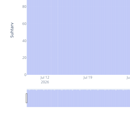
80
60
Suhtarv
40
20
0
Jul 12
Jul 19
Ju
2026