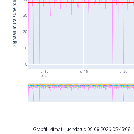
Signaali-müra suhe (dB)
30
20
10
0
Jul 12
Jul 19
Jul 26
2026
Graafik viimati uuendatud 08.08.2026 05:43:08