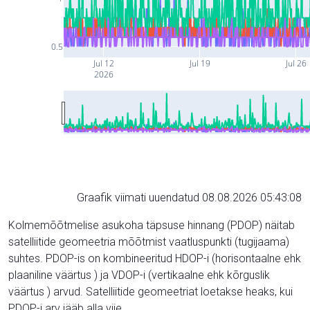
0.5
Jul 12
Jul 19
Jul 26
2026
Graafik viimati uuendatud 08.08.2026 05:43:08
Kolmemõõtmelise asukoha täpsuse hinnang (PDOP) näitab
satelliitide geomeetria mõõtmist vaatluspunkti (tugijaama)
suhtes. PDOP-is on kombineeritud HDOP-i (horisontaalne ehk
plaaniline väärtus ) ja VDOP-i (vertikaalne ehk kõrguslik
väärtus ) arvud. Satelliitide geomeetriat loetakse heaks, kui
PDOP-i arv jääb alla viie.