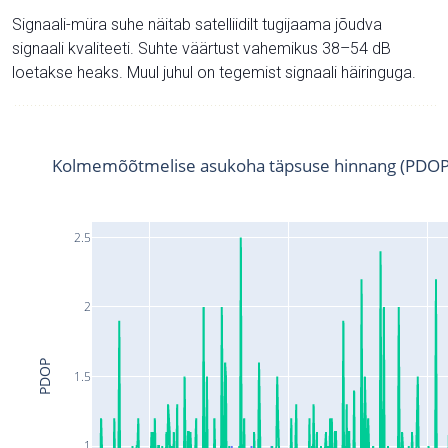
Signaali-müra suhe näitab satelliidilt tugijaama jõudva
signaali kvaliteeti. Suhte väärtust vahemikus 38–54 dB
loetakse heaks. Muul juhul on tegemist signaali häiringuga.
Kolmemõõtmelise asukoha täpsuse hinnang (PDOP
2.5
2
PDOP
1.5
1