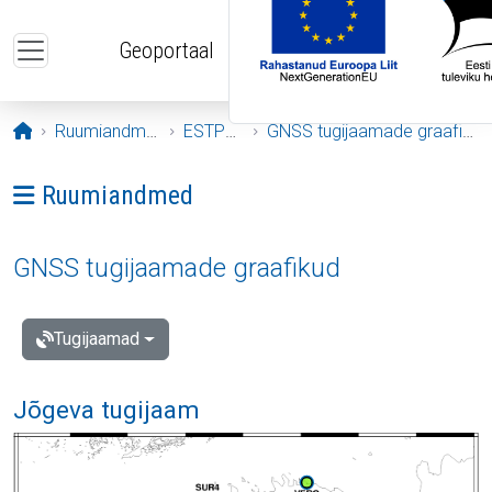
Liigu edasi põhisisu juurde
Geoportaal
Avaleht
Ruumiandmed
ESTPOS
GNSS tugijaamade graafikud
Ava menüü: Ruumiandmed
Ruumiandmed
GNSS tugijaamade graafikud
Tugijaamad
Jõgeva tugijaam