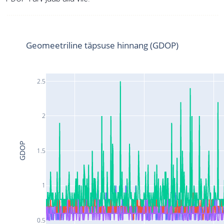
Geomeetriline täpsuse hinnang (GDOP)
2.5
2
GDOP
1.5
1
0.5