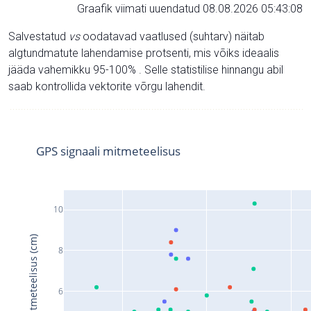
Graafik viimati uuendatud 08.08.2026 05:43:08
Salvestatud
vs
oodatavad vaatlused (suhtarv) näitab
algtundmatute lahendamise protsenti, mis võiks ideaalis
jääda vahemikku 95-100% . Selle statistilise hinnangu abil
saab kontrollida vektorite võrgu lahendit.
GPS signaali mitmeteelisus
10
Signaali mitmeteelisus (cm)
8
6