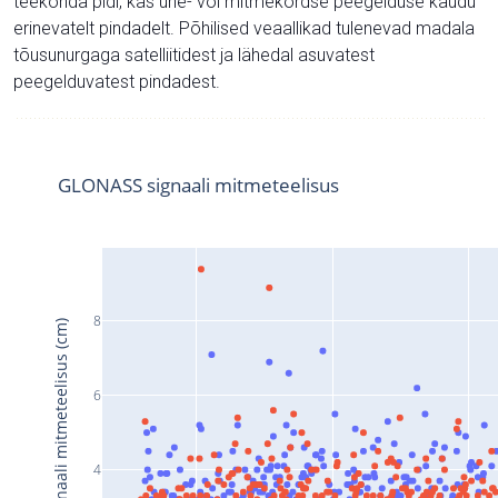
teekonda pidi, kas ühe- või mitmekordse peegelduse kaudu
erinevatelt pindadelt. Põhilised veaallikad tulenevad madala
tõusunurgaga satelliitidest ja lähedal asuvatest
peegelduvatest pindadest.
GLONASS signaali mitmeteelisus
8
Signaali mitmeteelisus (cm)
6
4