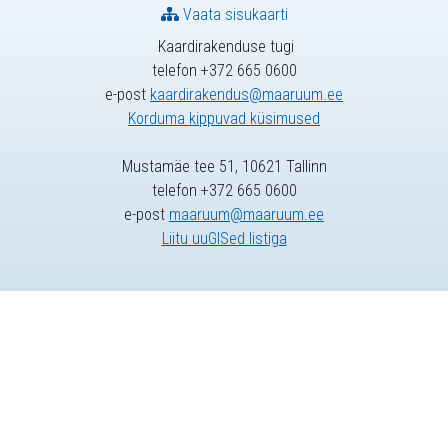
Vaata sisukaarti
Kaardirakenduse tugi
telefon +372 665 0600
e-post
kaardirakendus@maaruum.ee
Korduma kippuvad küsimused
Mustamäe tee 51, 10621 Tallinn
telefon +372 665 0600
e-post
maaruum@maaruum.ee
Liitu uuGISed listiga