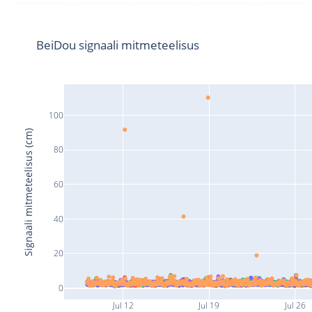
BeiDou signaali mitmeteelisus
100
Signaali mitmeteelisus (cm)
80
60
40
20
0
Jul 12
Jul 19
Jul 26