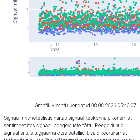
4
2
Jul 12
Jul 19
Jul 26
2026
Graafik viimati uuendatud 08.08.2026 05:43:07
Signaali mitmeteelisus näitab signaali teekonna pikenemist
sentimeetrites signaali peegelduste tõttu. Peegeldunud
signaal ei tule tugijaama otse satelliidilt, vaid keerukamat