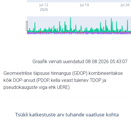
Jul 12
Jul 19
Jul 26
2026
Graafik viimati uuendatud 08.08.2026 05:43:07
Geomeetrilise täpsuse hinnangus (GDOP) kombineeritakse
kõik DOP-arvud (PDOP, kella veast tulenev TDOP ja
pseudokauguste viga ehk UERE).
Tsükli katkestuste arv tuhande vaatluse kohta