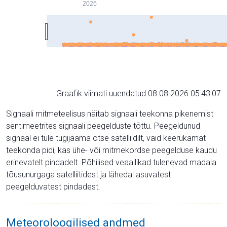
2026
Graafik viimati uuendatud 08.08.2026 05:43:07
Signaali mitmeteelisus näitab signaali teekonna pikenemist
sentimeetrites signaali peegelduste tõttu. Peegeldunud
signaal ei tule tugijaama otse satelliidilt, vaid keerukamat
teekonda pidi, kas ühe- või mitmekordse peegelduse kaudu
erinevatelt pindadelt. Põhilised veaallikad tulenevad madala
tõusunurgaga satelliitidest ja lähedal asuvatest
peegelduvatest pindadest.
Meteoroloogilised andmed