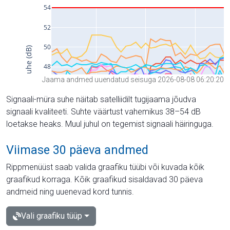
Jaama andmed uuendatud seisuga 2026-08-08 06:20:20
Signaali-müra suhe näitab satelliidilt tugijaama jõudva
signaali kvaliteeti. Suhte väärtust vahemikus 38–54 dB
loetakse heaks. Muul juhul on tegemist signaali häiringuga.
Viimase 30 päeva andmed
Rippmenüüst saab valida graafiku tüübi või kuvada kõik
graafikud korraga. Kõik graafikud sisaldavad 30 päeva
andmeid ning uuenevad kord tunnis.
Vali graafiku tüüp