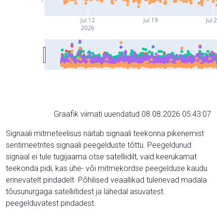
Jul 12
Jul 19
Jul 
2026
Graafik viimati uuendatud 08.08.2026 05:43:07
Signaali mitmeteelisus näitab signaali teekonna pikenemist
sentimeetrites signaali peegelduste tõttu. Peegeldunud
signaal ei tule tugijaama otse satelliidilt, vaid keerukamat
teekonda pidi, kas ühe- või mitmekordse peegelduse kaudu
erinevatelt pindadelt. Põhilised veaallikad tulenevad madala
tõusunurgaga satelliitidest ja lähedal asuvatest
peegelduvatest pindadest.