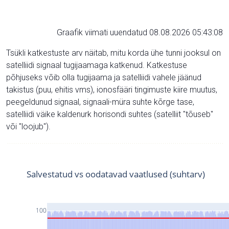
Graafik viimati uuendatud 08.08.2026 05:43:08
Tsükli katkestuste arv näitab, mitu korda ühe tunni jooksul on
satelliidi signaal tugijaamaga katkenud. Katkestuse
põhjuseks võib olla tugijaama ja satelliidi vahele jäänud
takistus (puu, ehitis vms), ionosfääri tingimuste kiire muutus,
peegeldunud signaal, signaali-müra suhte kõrge tase,
satelliidi väike kaldenurk horisondi suhtes (satelliit "tõuseb"
või "loojub").
Salvestatud vs oodatavad vaatlused (suhtarv)
100