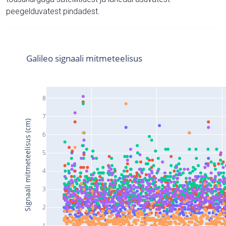
peegelduvatest pindadest.
Galileo signaali mitmeteelisus
8
7
Signaali mitmeteelisus (cm)
6
5
4
3
2
1