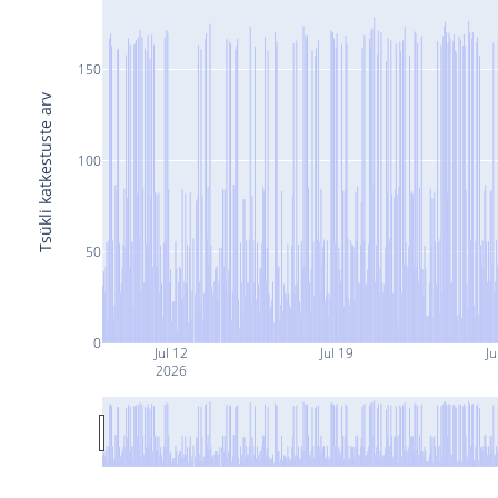
150
Tsükli katkestuste arv
100
50
0
Jul 12
Jul 19
Ju
2026