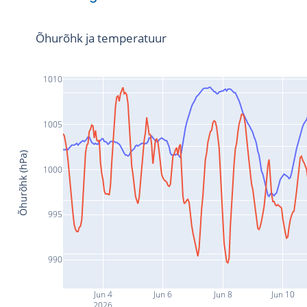
Õhurõhk ja temperatuur
1010
1005
Õhurõhk (hPa)
1000
995
990
Jun 4
Jun 6
Jun 8
Jun 10
2026