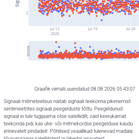
2
Jul 12
Jul 19
Jul 26
2026
Graafik viimati uuendatud 08.08.2026 05:43:07
Signaali mitmeteelisus näitab signaali teekonna pikenemist
sentimeetrites signaali peegelduste tõttu. Peegeldunud
signaal ei tule tugijaama otse satelliidilt, vaid keerukamat
teekonda pidi, kas ühe- või mitmekordse peegelduse kaudu
erinevatelt pindadelt. Põhilised veaallikad tulenevad madala
tõusunurgaga satelliitidest ja lähedal asuvatest