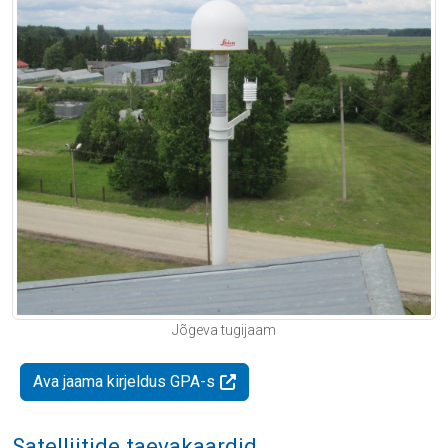
Jõgeva tugijaam
Ava jaama kirjeldus GPA-s
Satelliitide taevakaardid