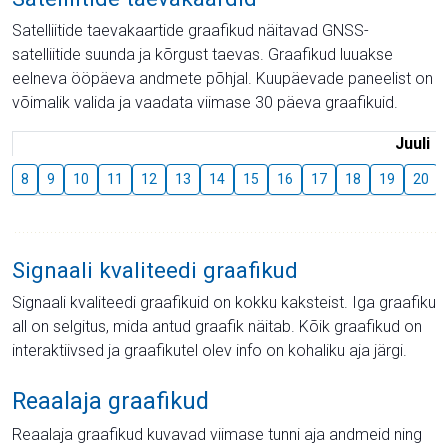
Satelliitide taevakaartide graafikud näitavad GNSS-
satelliitide suunda ja kõrgust taevas. Graafikud luuakse
eelneva ööpäeva andmete põhjal. Kuupäevade paneelist on
võimalik valida ja vaadata viimase 30 päeva graafikuid.
Juuli
8
9
10
11
12
13
14
15
16
17
18
19
20
Signaali kvaliteedi graafikud
Signaali kvaliteedi graafikuid on kokku kaksteist. Iga graafiku
all on selgitus, mida antud graafik näitab. Kõik graafikud on
interaktiivsed ja graafikutel olev info on kohaliku aja järgi.
Reaalaja graafikud
Reaalaja graafikud kuvavad viimase tunni aja andmeid ning