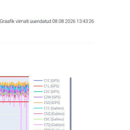
Graafik viimati uuendatud 08.08.2026 13:43:26
C1C (GPS)
C1L (GPS)
C2C (GPS)
C2W (GPS)
C5Q (GPS)
C1C (Galileo)
C5Q (Galileo)
C6C (Galileo)
C7Q (Galileo)