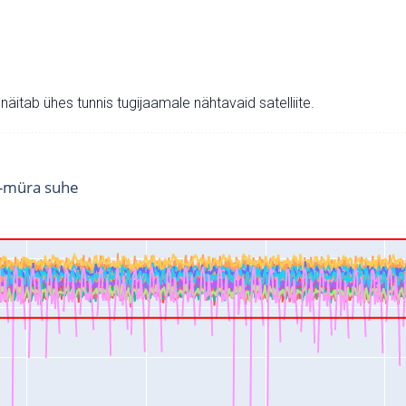
v näitab ühes tunnis tugijaamale nähtavaid satelliite.
i-müra suhe