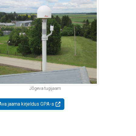
Jõgeva tugijaam
Ava jaama kirjeldus GPA-s