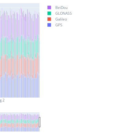
BeiDou
GLONASS
Galileo
GPS
g 2