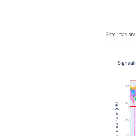
Satelliitide ar
Signaal
50
40
Signaali-müra suhe (dB)
30
20