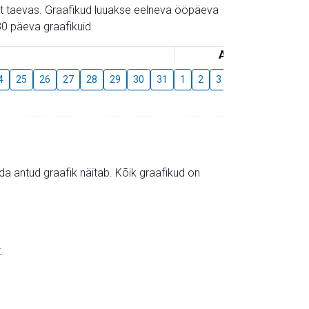
gust taevas. Graafikud luuakse eelneva ööpäeva
0 päeva graafikuid.
August
4
25
26
27
28
29
30
31
1
2
3
4
5
6
7
mida antud graafik näitab. Kõik graafikud on
.