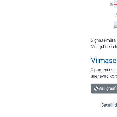
Signaali-müra 
Muul juhul on 
Viimase
Rippmenüüst s
uuenevad kord
Vali graaf
Satellii