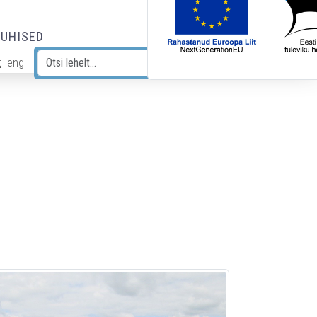
JUHISED
t
eng
Otsi