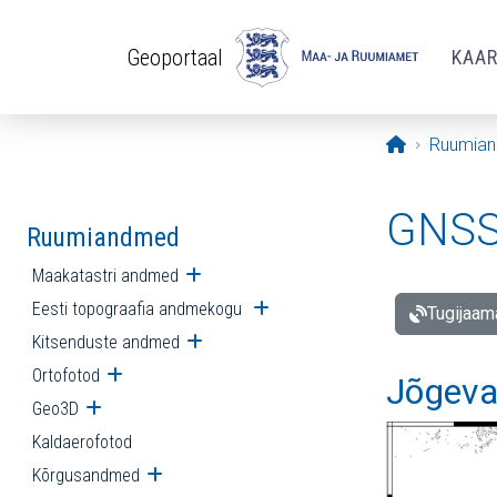
Liigu edasi põhisisu juurde
Geoportaal
KAA
Avaleht
Ruumia
GNSS 
Ruumiandmed
Maakatastri andmed
Ava alammenüü
Eesti topograafia andmekogu
Ava alammenüü
Tugijaam
Kitsenduste andmed
Ava alammenüü
Ortofotod
Ava alammenüü
Jõgeva
Geo3D
Ava alammenüü
Kaldaerofotod
Kõrgusandmed
Ava alammenüü