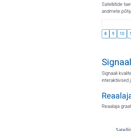
Satelliitide t
andmete põhja
8
9
10
Signaal
Signaali kvali
interaktiivsed 
Reaalaj
Reaalaja graa