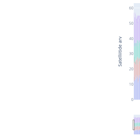
60
50
40
Satelliitide arv
30
20
10
0