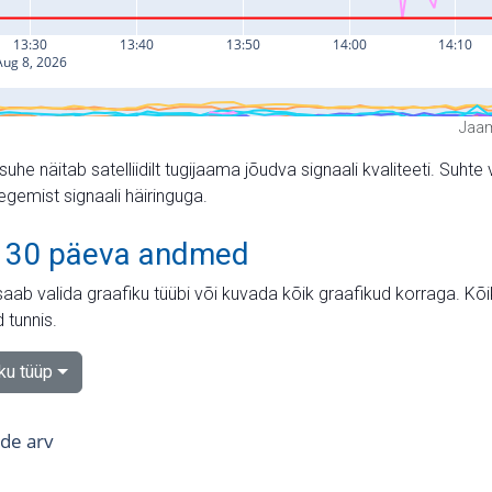
Jaam
suhe näitab satelliidilt tugijaama jõudva signaali kvaliteeti. Su
tegemist signaali häiringuga.
 30 päeva andmed
aab valida graafiku tüübi või kuvada kõik graafikud korraga. Kõ
 tunnis.
iku tüüp
tide arv