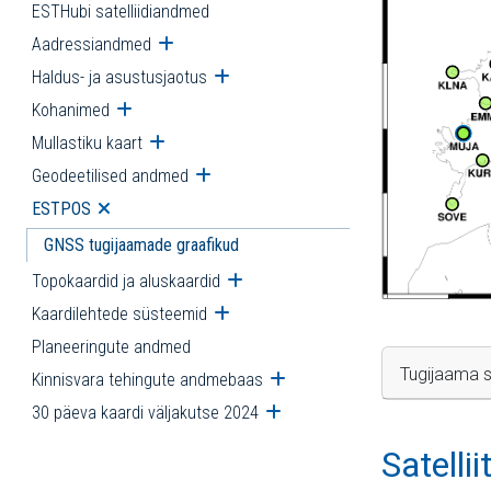
ESTHubi satelliidiandmed
Aadressiandmed
Ava alammenüü
Haldus- ja asustusjaotus
Ava alammenüü
Kohanimed
Ava alammenüü
Mullastiku kaart
Ava alammenüü
Geodeetilised andmed
Ava alammenüü
ESTPOS
Ava alammenüü
GNSS tugijaamade graafikud
Topokaardid ja aluskaardid
Ava alammenüü
Kaardilehtede süsteemid
Ava alammenüü
Planeeringute andmed
Tugijaama s
Kinnisvara tehingute andmebaas
Ava alammenüü
30 päeva kaardi väljakutse 2024
Ava alammenüü
Satelli