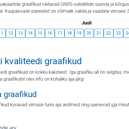
aevakaartide graafikud näitavad GNSS-satelliitide suunda ja kõr
l. Kuupäevade paneelist on võimalik valida ja vaadata viimase 3
Juuli
11
12
13
14
15
16
17
18
19
20
21
22
23
2
i kvaliteedi graafikud
teedi graafikuid on kokku kaksteist. Iga graafiku all on selgitus, 
ja graafikutel olev info on kohaliku aja järgi.
a graafikud
fikud kuvavad viimase tunni aja andmeid ning uuenevad iga minut