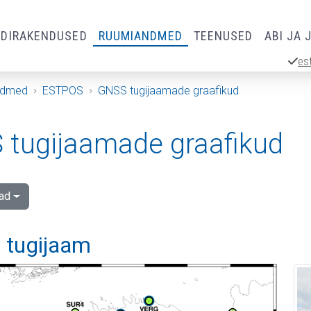
RDIRAKENDUSED
RUUMIANDMED
TEENUSED
ABI JA 
es
ndmed
ESTPOS
GNSS tugijaamade graafikud
tugijaamade graafikud
ad
 tugijaam