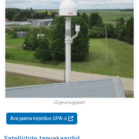
Jõgeva tugijaam
Ava jaama kirjeldus GPA-s
Satelliitide taevakaardid