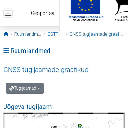
Liigu edasi põhisisu juurde
Geoportaal
Avaleht
Ruumiandmed
ESTPOS
GNSS tugijaamade graafikud
Ava menüü: Ruumiandmed
Ruumiandmed
GNSS tugijaamade graafikud
Tugijaamad
Jõgeva tugijaam