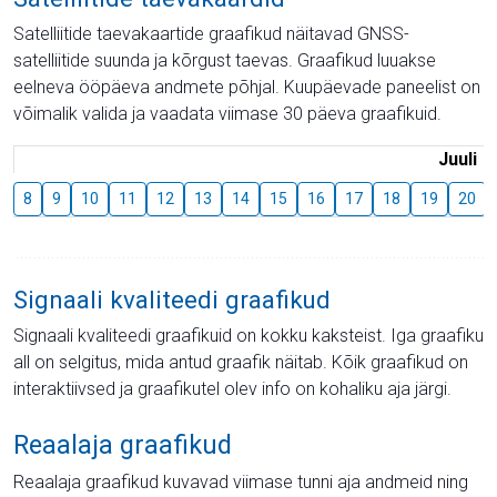
Satelliitide taevakaartide graafikud näitavad GNSS-
satelliitide suunda ja kõrgust taevas. Graafikud luuakse
eelneva ööpäeva andmete põhjal. Kuupäevade paneelist on
võimalik valida ja vaadata viimase 30 päeva graafikuid.
Juuli
8
9
10
11
12
13
14
15
16
17
18
19
20
Signaali kvaliteedi graafikud
Signaali kvaliteedi graafikuid on kokku kaksteist. Iga graafiku
all on selgitus, mida antud graafik näitab. Kõik graafikud on
interaktiivsed ja graafikutel olev info on kohaliku aja järgi.
Reaalaja graafikud
Reaalaja graafikud kuvavad viimase tunni aja andmeid ning