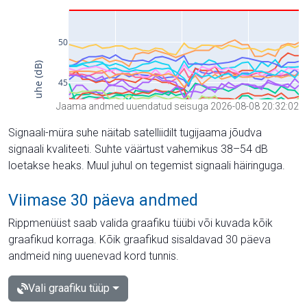
Jaama andmed uuendatud seisuga 2026-08-08 20:32:02
Signaali-müra suhe näitab satelliidilt tugijaama jõudva
signaali kvaliteeti. Suhte väärtust vahemikus 38–54 dB
loetakse heaks. Muul juhul on tegemist signaali häiringuga.
Viimase 30 päeva andmed
Rippmenüüst saab valida graafiku tüübi või kuvada kõik
graafikud korraga. Kõik graafikud sisaldavad 30 päeva
andmeid ning uuenevad kord tunnis.
Vali graafiku tüüp