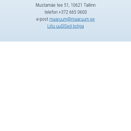
Mustamäe tee 51, 10621 Tallinn
telefon +372 665 0600
e-post
maaruum@maaruum.ee
Liitu uuGISed listiga