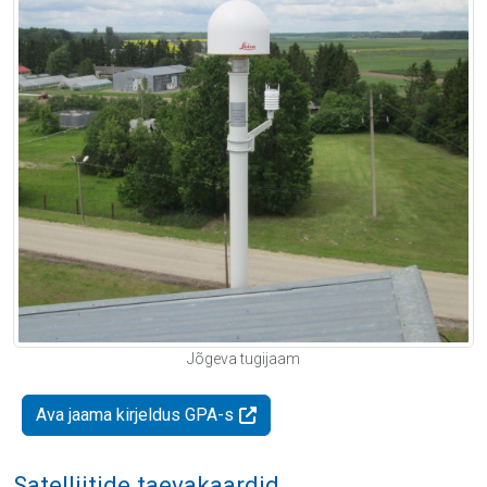
Jõgeva tugijaam
Ava jaama kirjeldus GPA-s
Satelliitide taevakaardid