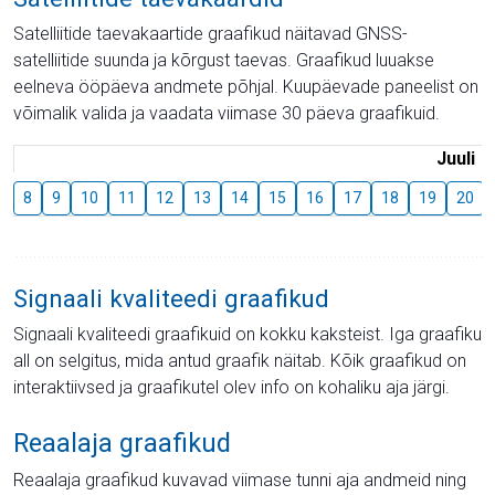
Satelliitide taevakaartide graafikud näitavad GNSS-
satelliitide suunda ja kõrgust taevas. Graafikud luuakse
eelneva ööpäeva andmete põhjal. Kuupäevade paneelist on
võimalik valida ja vaadata viimase 30 päeva graafikuid.
Juuli
8
9
10
11
12
13
14
15
16
17
18
19
20
Signaali kvaliteedi graafikud
Signaali kvaliteedi graafikuid on kokku kaksteist. Iga graafiku
all on selgitus, mida antud graafik näitab. Kõik graafikud on
interaktiivsed ja graafikutel olev info on kohaliku aja järgi.
Reaalaja graafikud
Reaalaja graafikud kuvavad viimase tunni aja andmeid ning