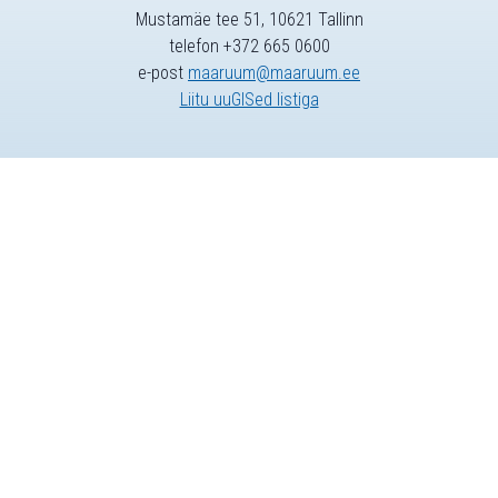
Mustamäe tee 51, 10621 Tallinn
telefon +372 665 0600
e-post
maaruum@maaruum.ee
Liitu uuGISed listiga