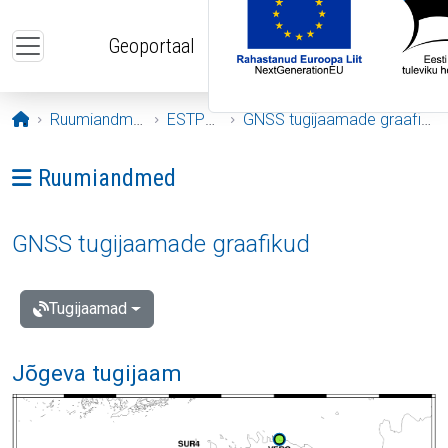
Liigu edasi põhisisu juurde
Geoportaal
Avaleht
Ruumiandmed
ESTPOS
GNSS tugijaamade graafikud
Ava menüü: Ruumiandmed
Ruumiandmed
GNSS tugijaamade graafikud
Tugijaamad
Jõgeva tugijaam