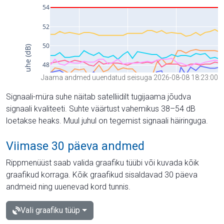
Jaama andmed uuendatud seisuga 2026-08-08 18:23:00
Signaali-müra suhe näitab satelliidilt tugijaama jõudva
signaali kvaliteeti. Suhte väärtust vahemikus 38–54 dB
loetakse heaks. Muul juhul on tegemist signaali häiringuga.
Viimase 30 päeva andmed
Rippmenüüst saab valida graafiku tüübi või kuvada kõik
graafikud korraga. Kõik graafikud sisaldavad 30 päeva
andmeid ning uuenevad kord tunnis.
Vali graafiku tüüp