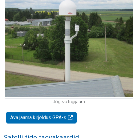
Jõgeva tugijaam
Ava jaama kirjeldus GPA-s
Satelliitide taevakaardid