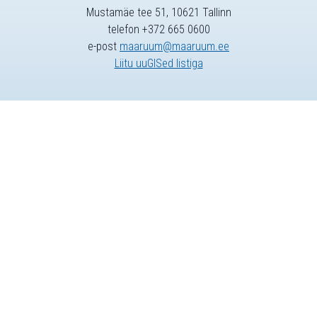
Mustamäe tee 51, 10621 Tallinn
telefon +372 665 0600
e-post
maaruum@maaruum.ee
Liitu uuGISed listiga