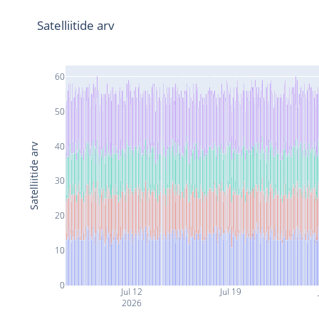
Satelliitide arv
60
50
40
Satelliitide arv
30
20
10
0
Jul 12
Jul 19
2026