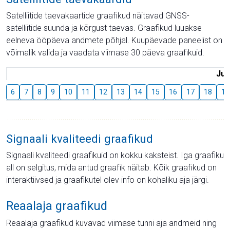
Satelliitide taevakaartide graafikud näitavad GNSS-
satelliitide suunda ja kõrgust taevas. Graafikud luuakse
eelneva ööpäeva andmete põhjal. Kuupäevade paneelist on
võimalik valida ja vaadata viimase 30 päeva graafikuid.
Juu
6
7
8
9
10
11
12
13
14
15
16
17
18
19
Signaali kvaliteedi graafikud
Signaali kvaliteedi graafikuid on kokku kaksteist. Iga graafiku
all on selgitus, mida antud graafik näitab. Kõik graafikud on
interaktiivsed ja graafikutel olev info on kohaliku aja järgi.
Reaalaja graafikud
Reaalaja graafikud kuvavad viimase tunni aja andmeid ning