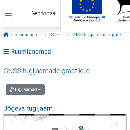
Liigu edasi põhisisu juurde
Geoportaal
Avaleht
Ruumiandmed
ESTPOS
GNSS tugijaamade graafikud
Ava menüü: Ruumiandmed
Ruumiandmed
GNSS tugijaamade graafikud
Tugijaamad
Jõgeva tugijaam