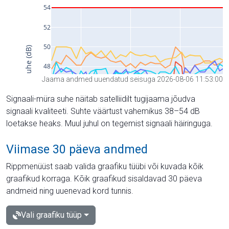
Jaama andmed uuendatud seisuga 2026-08-06 11:53:00
Signaali-müra suhe näitab satelliidilt tugijaama jõudva
signaali kvaliteeti. Suhte väärtust vahemikus 38–54 dB
loetakse heaks. Muul juhul on tegemist signaali häiringuga.
Viimase 30 päeva andmed
Rippmenüüst saab valida graafiku tüübi või kuvada kõik
graafikud korraga. Kõik graafikud sisaldavad 30 päeva
andmeid ning uuenevad kord tunnis.
Vali graafiku tüüp