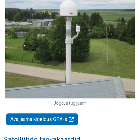
Jõgeva tugijaam
Ava jaama kirjeldus GPA-s
Satelliitide taevakaardid