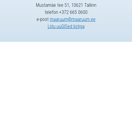
Mustamäe tee 51, 10621 Tallinn
telefon +372 665 0600
e-post
maaruum@maaruum.ee
Liitu uuGISed listiga