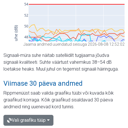
Jaama andmed uuendatud seisuga 2026-08-08 12:52:02
Signaali-müra suhe näitab satelliidilt tugijaama jõudva
signaali kvaliteeti. Suhte väärtust vahemikus 38–54 dB
loetakse heaks. Muul juhul on tegemist signaali häiringuga.
Viimase 30 päeva andmed
Rippmenüüst saab valida graafiku tüübi või kuvada kõik
graafikud korraga. Kõik graafikud sisaldavad 30 päeva
andmeid ning uuenevad kord tunnis.
Vali graafiku tüüp