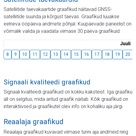
Satelliitide taevakaartide graafikud näitavad GNSS-
satelliitide suunda ja kõrgust taevas. Graafikud luuakse
eelneva ööpäeva andmete põhjal. Kuupäevade paneelist on
võimalik valida ja vaadata viimase 30 päeva graafikuid.
Juuli
8
9
10
11
12
13
14
15
16
17
18
19
20
Signaali kvaliteedi graafikud
Signaali kvaliteedi graafikuid on kokku kaksteist. Iga graafiku
all on selgitus, mida antud graafik näitab. Kõik graafikud on
interaktiivsed ja graafikutel olev info on kohaliku aja järgi.
Reaalaja graafikud
Reaalaja graafikud kuvavad viimase tunni aja andmeid ning