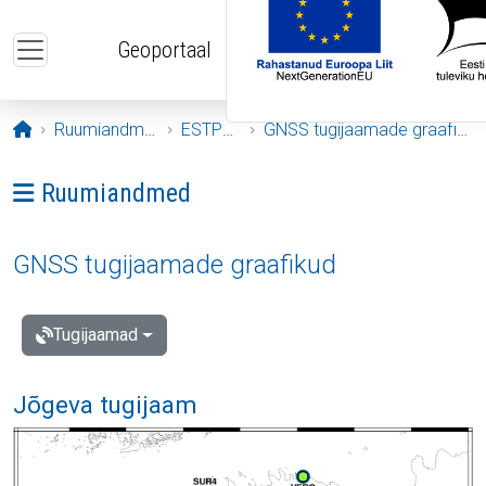
Liigu edasi põhisisu juurde
Geoportaal
Avaleht
Ruumiandmed
ESTPOS
GNSS tugijaamade graafikud
Ava menüü: Ruumiandmed
Ruumiandmed
GNSS tugijaamade graafikud
Tugijaamad
Jõgeva tugijaam