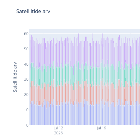
Satelliitide arv
60
50
40
Satelliitide arv
30
20
10
0
Jul 12
Jul 19
2026