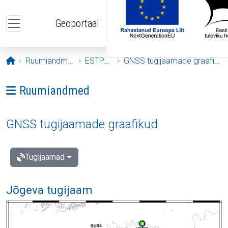
Liigu edasi põhisisu juurde
Geoportaal
Avaleht
Ruumiandmed
ESTPOS
GNSS tugijaamade graafikud
Ava menüü: Ruumiandmed
Ruumiandmed
GNSS tugijaamade graafikud
Tugijaamad
Jõgeva tugijaam