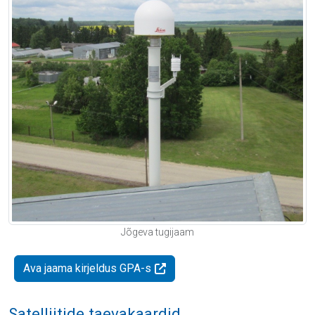
Jõgeva tugijaam
Ava jaama kirjeldus GPA-s
Satelliitide taevakaardid