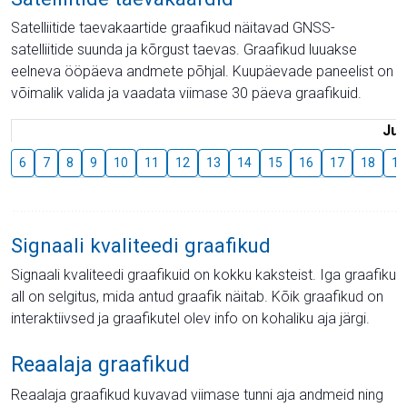
Satelliitide taevakaartide graafikud näitavad GNSS-
satelliitide suunda ja kõrgust taevas. Graafikud luuakse
eelneva ööpäeva andmete põhjal. Kuupäevade paneelist on
võimalik valida ja vaadata viimase 30 päeva graafikuid.
Juu
6
7
8
9
10
11
12
13
14
15
16
17
18
19
Signaali kvaliteedi graafikud
Signaali kvaliteedi graafikuid on kokku kaksteist. Iga graafiku
all on selgitus, mida antud graafik näitab. Kõik graafikud on
interaktiivsed ja graafikutel olev info on kohaliku aja järgi.
Reaalaja graafikud
Reaalaja graafikud kuvavad viimase tunni aja andmeid ning