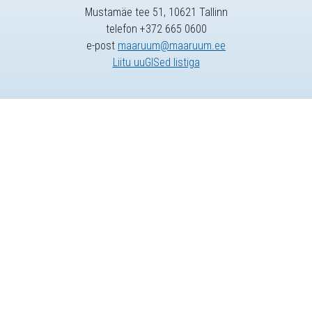
Mustamäe tee 51, 10621 Tallinn
telefon +372 665 0600
e-post
maaruum@maaruum.ee
Liitu uuGISed listiga