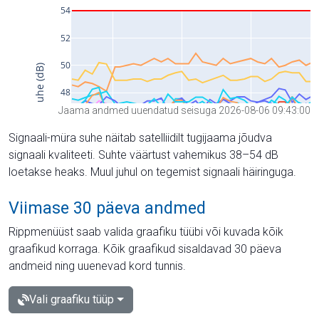
Jaama andmed uuendatud seisuga 2026-08-06 09:43:00
Signaali-müra suhe näitab satelliidilt tugijaama jõudva
signaali kvaliteeti. Suhte väärtust vahemikus 38–54 dB
loetakse heaks. Muul juhul on tegemist signaali häiringuga.
Viimase 30 päeva andmed
Rippmenüüst saab valida graafiku tüübi või kuvada kõik
graafikud korraga. Kõik graafikud sisaldavad 30 päeva
andmeid ning uuenevad kord tunnis.
Vali graafiku tüüp