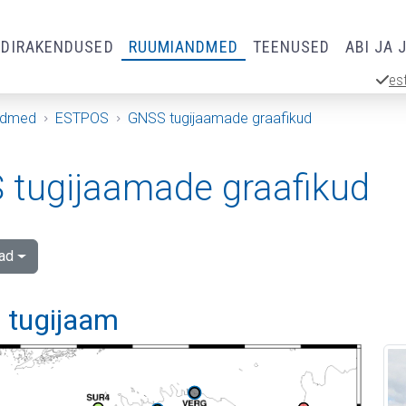
RDIRAKENDUSED
RUUMIANDMED
TEENUSED
ABI JA 
es
ndmed
ESTPOS
GNSS tugijaamade graafikud
tugijaamade graafikud
ad
 tugijaam