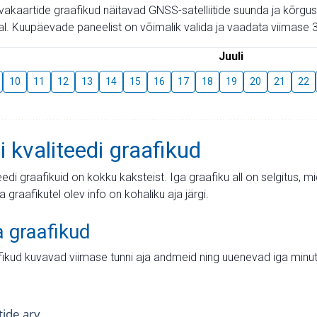
aevakaartide graafikud näitavad GNSS-satelliitide suunda ja kõr
l. Kuupäevade paneelist on võimalik valida ja vaadata viimase 3
Juuli
10
11
12
13
14
15
16
17
18
19
20
21
22
i kvaliteedi graafikud
teedi graafikuid on kokku kaksteist. Iga graafiku all on selgitus, 
ja graafikutel olev info on kohaliku aja järgi.
a graafikud
fikud kuvavad viimase tunni aja andmeid ning uuenevad iga minut