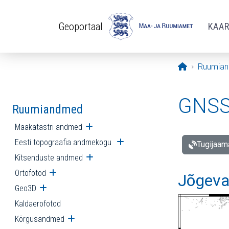
Liigu edasi põhisisu juurde
Geoportaal
KAA
Avaleht
Ruumia
GNSS 
Ruumiandmed
Maakatastri andmed
Ava alammenüü
Eesti topograafia andmekogu
Ava alammenüü
Tugijaam
Kitsenduste andmed
Ava alammenüü
Ortofotod
Ava alammenüü
Jõgeva
Geo3D
Ava alammenüü
Kaldaerofotod
Kõrgusandmed
Ava alammenüü