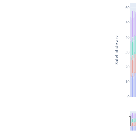
60
50
40
Satelliitide arv
30
20
10
0