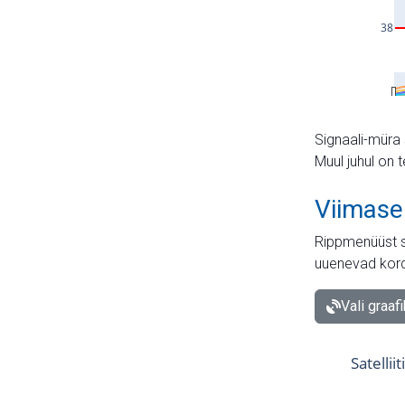
Signaali-müra 
Muul juhul on 
Viimase
Rippmenüüst s
uuenevad kord
Vali graaf
Satellii