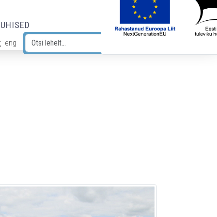
JUHISED
t
eng
Otsi