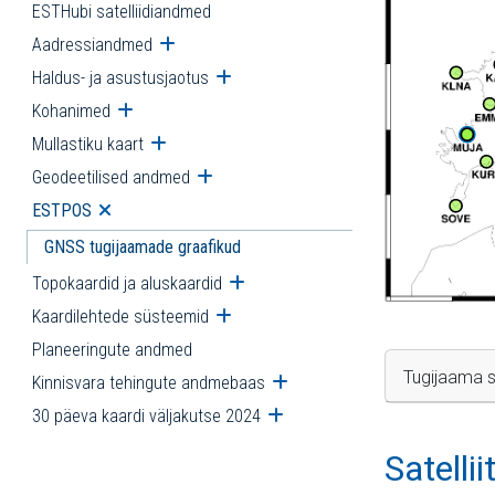
ESTHubi satelliidiandmed
Aadressiandmed
Ava alammenüü
Haldus- ja asustusjaotus
Ava alammenüü
Kohanimed
Ava alammenüü
Mullastiku kaart
Ava alammenüü
Geodeetilised andmed
Ava alammenüü
ESTPOS
Ava alammenüü
GNSS tugijaamade graafikud
Topokaardid ja aluskaardid
Ava alammenüü
Kaardilehtede süsteemid
Ava alammenüü
Planeeringute andmed
Tugijaama s
Kinnisvara tehingute andmebaas
Ava alammenüü
30 päeva kaardi väljakutse 2024
Ava alammenüü
Satelli