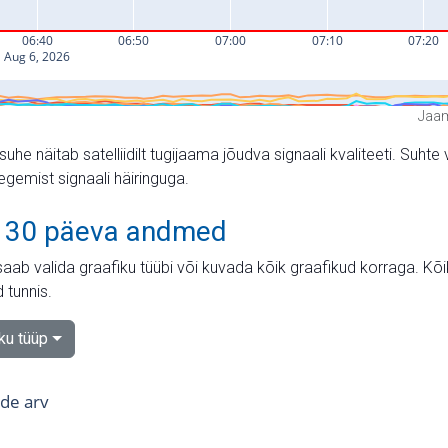
Jaam
suhe näitab satelliidilt tugijaama jõudva signaali kvaliteeti. Su
tegemist signaali häiringuga.
 30 päeva andmed
aab valida graafiku tüübi või kuvada kõik graafikud korraga. Kõ
 tunnis.
iku tüüp
tide arv