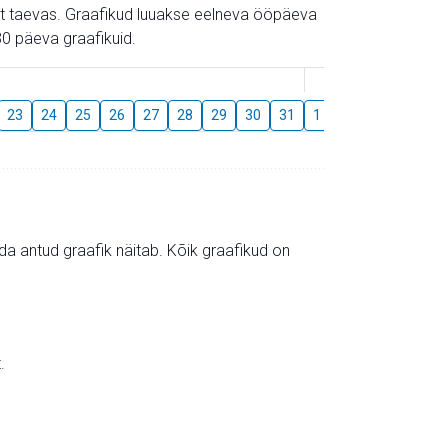
gust taevas. Graafikud luuakse eelneva ööpäeva
0 päeva graafikuid.
August
23
24
25
26
27
28
29
30
31
1
2
3
4
5
mida antud graafik näitab. Kõik graafikud on
.