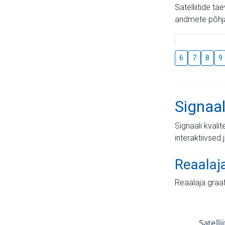
Satelliitide t
andmete põhja
6
7
8
9
Signaal
Signaali kvali
interaktiivsed 
Reaalaj
Reaalaja graa