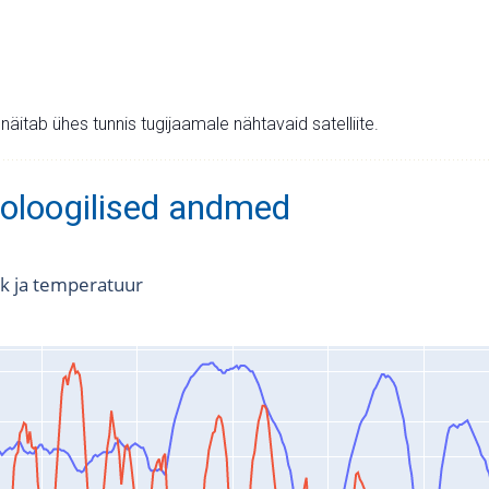
v näitab ühes tunnis tugijaamale nähtavaid satelliite.
oloogilised andmed
k ja temperatuur