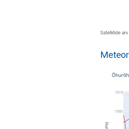
Satelliitide ar
Meteor
Õhurõh
1010
1005