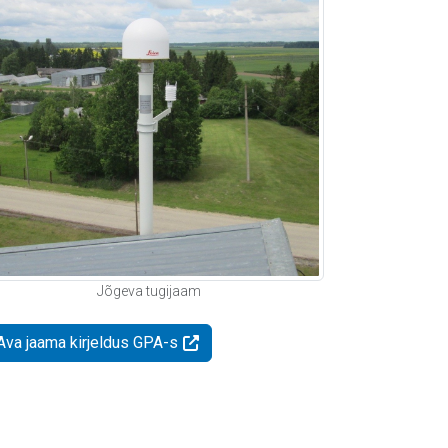
Jõgeva tugijaam
Ava jaama kirjeldus GPA-s