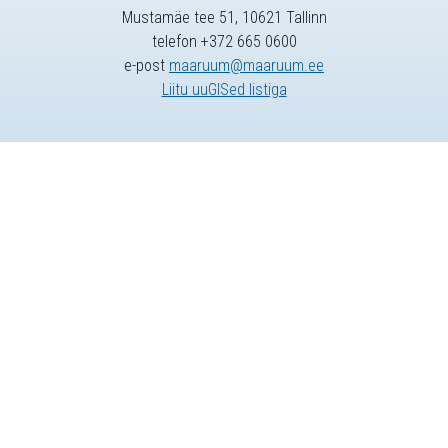
Mustamäe tee 51, 10621 Tallinn
telefon +372 665 0600
e-post
maaruum@maaruum.ee
Liitu uuGISed listiga