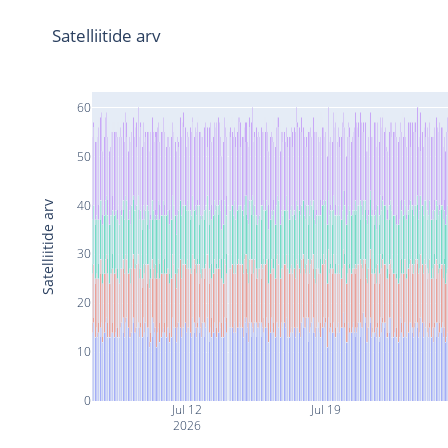
Satelliitide arv
60
50
40
Satelliitide arv
30
20
10
0
Jul 12
Jul 19
2026