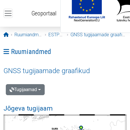
Liigu edasi põhisisu juurde
Geoportaal
Avaleht
Ruumiandmed
ESTPOS
GNSS tugijaamade graafikud
Ava menüü: Ruumiandmed
Ruumiandmed
GNSS tugijaamade graafikud
Tugijaamad
Jõgeva tugijaam