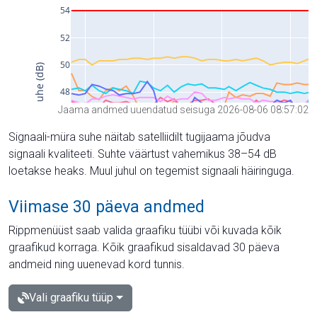
Jaama andmed uuendatud seisuga 2026-08-06 08:57:02
Signaali-müra suhe näitab satelliidilt tugijaama jõudva
signaali kvaliteeti. Suhte väärtust vahemikus 38–54 dB
loetakse heaks. Muul juhul on tegemist signaali häiringuga.
Viimase 30 päeva andmed
Rippmenüüst saab valida graafiku tüübi või kuvada kõik
graafikud korraga. Kõik graafikud sisaldavad 30 päeva
andmeid ning uuenevad kord tunnis.
Vali graafiku tüüp