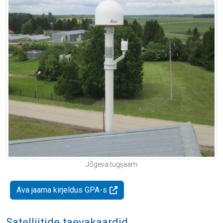
Jõgeva tugijaam
Ava jaama kirjeldus GPA-s
Satelliitide taevakaardid