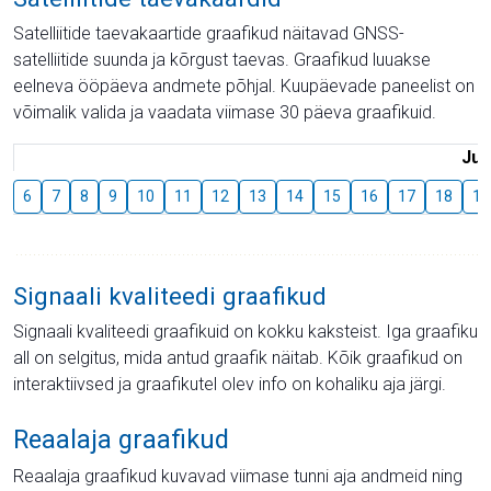
Satelliitide taevakaartide graafikud näitavad GNSS-
satelliitide suunda ja kõrgust taevas. Graafikud luuakse
eelneva ööpäeva andmete põhjal. Kuupäevade paneelist on
võimalik valida ja vaadata viimase 30 päeva graafikuid.
Juu
6
7
8
9
10
11
12
13
14
15
16
17
18
19
Signaali kvaliteedi graafikud
Signaali kvaliteedi graafikuid on kokku kaksteist. Iga graafiku
all on selgitus, mida antud graafik näitab. Kõik graafikud on
interaktiivsed ja graafikutel olev info on kohaliku aja järgi.
Reaalaja graafikud
Reaalaja graafikud kuvavad viimase tunni aja andmeid ning