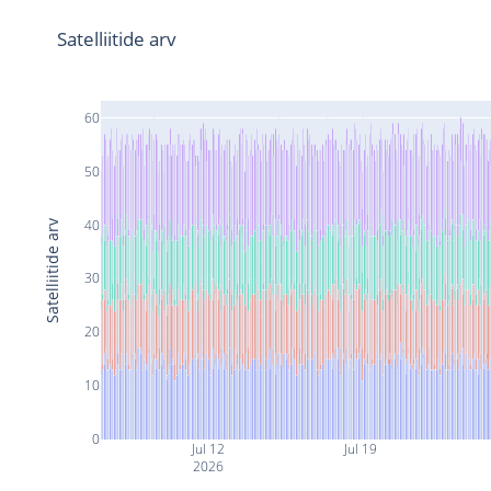
Satelliitide arv
60
50
40
Satelliitide arv
30
20
10
0
Jul 12
Jul 19
2026