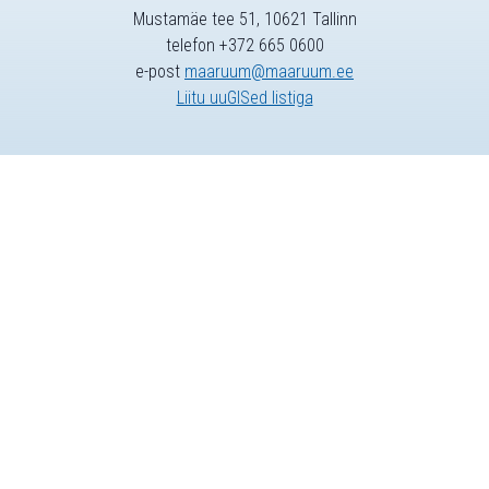
Mustamäe tee 51, 10621 Tallinn
telefon +372 665 0600
e-post
maaruum@maaruum.ee
Liitu uuGISed listiga