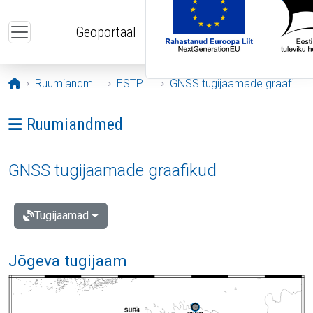
Liigu edasi põhisisu juurde
Geoportaal
Avaleht
Ruumiandmed
ESTPOS
GNSS tugijaamade graafikud
Ava menüü: Ruumiandmed
Ruumiandmed
GNSS tugijaamade graafikud
Tugijaamad
Jõgeva tugijaam