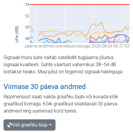
Jaama andmed uuendatud seisuga 2026-08-06 06:27:02
Signaali-müra suhe näitab satelliidilt tugijaama jõudva
signaali kvaliteeti. Suhte väärtust vahemikus 38–54 dB
loetakse heaks. Muul juhul on tegemist signaali häiringuga.
Viimase 30 päeva andmed
Rippmenüüst saab valida graafiku tüübi või kuvada kõik
graafikud korraga. Kõik graafikud sisaldavad 30 päeva
andmeid ning uuenevad kord tunnis.
Vali graafiku tüüp