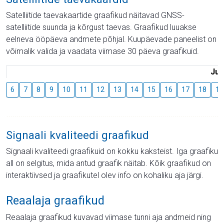
Satelliitide taevakaartide graafikud näitavad GNSS-
satelliitide suunda ja kõrgust taevas. Graafikud luuakse
eelneva ööpäeva andmete põhjal. Kuupäevade paneelist on
võimalik valida ja vaadata viimase 30 päeva graafikuid.
Juu
6
7
8
9
10
11
12
13
14
15
16
17
18
19
Signaali kvaliteedi graafikud
Signaali kvaliteedi graafikuid on kokku kaksteist. Iga graafiku
all on selgitus, mida antud graafik näitab. Kõik graafikud on
interaktiivsed ja graafikutel olev info on kohaliku aja järgi.
Reaalaja graafikud
Reaalaja graafikud kuvavad viimase tunni aja andmeid ning