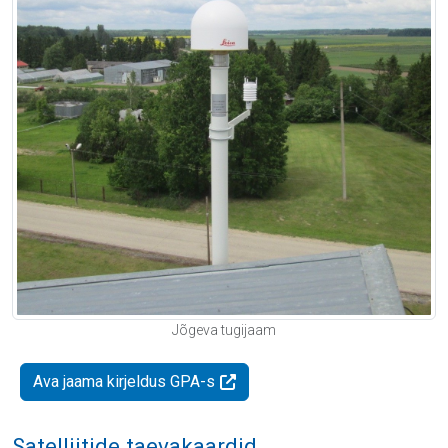
Jõgeva tugijaam
Ava jaama kirjeldus GPA-s
Satelliitide taevakaardid