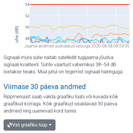
Jaama andmed uuendatud seisuga 2026-08-08 08:59:05
Signaali-müra suhe näitab satelliidilt tugijaama jõudva
signaali kvaliteeti. Suhte väärtust vahemikus 38–54 dB
loetakse heaks. Muul juhul on tegemist signaali häiringuga.
Viimase 30 päeva andmed
Rippmenüüst saab valida graafiku tüübi või kuvada kõik
graafikud korraga. Kõik graafikud sisaldavad 30 päeva
andmeid ning uuenevad kord tunnis.
Vali graafiku tüüp