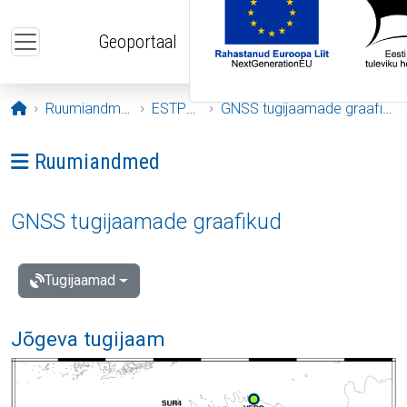
Liigu edasi põhisisu juurde
Geoportaal
Avaleht
Ruumiandmed
ESTPOS
GNSS tugijaamade graafikud
Ava menüü: Ruumiandmed
Ruumiandmed
GNSS tugijaamade graafikud
Tugijaamad
Jõgeva tugijaam