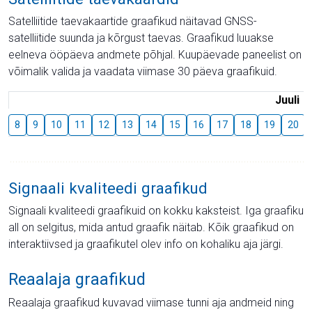
Satelliitide taevakaartide graafikud näitavad GNSS-
satelliitide suunda ja kõrgust taevas. Graafikud luuakse
eelneva ööpäeva andmete põhjal. Kuupäevade paneelist on
võimalik valida ja vaadata viimase 30 päeva graafikuid.
Juuli
8
9
10
11
12
13
14
15
16
17
18
19
20
Signaali kvaliteedi graafikud
Signaali kvaliteedi graafikuid on kokku kaksteist. Iga graafiku
all on selgitus, mida antud graafik näitab. Kõik graafikud on
interaktiivsed ja graafikutel olev info on kohaliku aja järgi.
Reaalaja graafikud
Reaalaja graafikud kuvavad viimase tunni aja andmeid ning