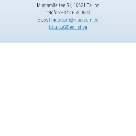
Mustamäe tee 51, 10621 Tallinn
telefon +372 665 0600
e-post
maaruum@maaruum.ee
Liitu uuGISed listiga