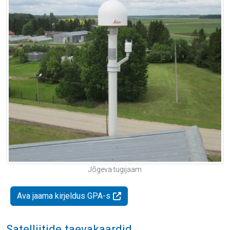
Jõgeva tugijaam
Ava jaama kirjeldus GPA-s
Satelliitide taevakaardid