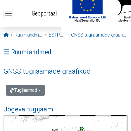
Liigu edasi põhisisu juurde
Geoportaal
Avaleht
Ruumiandmed
ESTPOS
GNSS tugijaamade graafikud
Ava menüü: Ruumiandmed
Ruumiandmed
GNSS tugijaamade graafikud
Tugijaamad
Jõgeva tugijaam