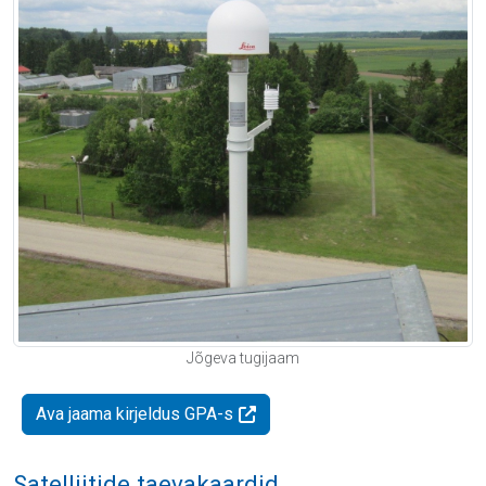
Jõgeva tugijaam
Ava jaama kirjeldus GPA-s
Satelliitide taevakaardid