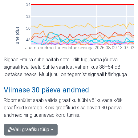
Jaama andmed uuendatud seisuga 2026-08-09 13:07:02
Signaali-müra suhe näitab satelliidilt tugijaama jõudva
signaali kvaliteeti. Suhte väärtust vahemikus 38–54 dB
loetakse heaks. Muul juhul on tegemist signaali häiringuga.
Viimase 30 päeva andmed
Rippmenüüst saab valida graafiku tüübi või kuvada kõik
graafikud korraga. Kõik graafikud sisaldavad 30 päeva
andmeid ning uuenevad kord tunnis.
Vali graafiku tüüp