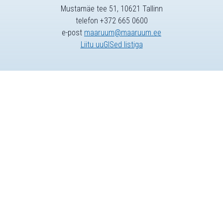
Mustamäe tee 51, 10621 Tallinn
telefon +372 665 0600
e-post
maaruum@maaruum.ee
Liitu uuGISed listiga