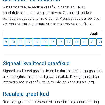
Satelliitide taevakaartide graafikud näitavad GNSS-
satelliitide suunda ja kõrgust taevas. Graafikud luuakse
eelneva ööpäeva andmete põhjal. Kuupäevade paneelist on
võimalik valida ja vaadata viimase 30 päeva graafikuid.
Juuli
9
10
11
12
13
14
15
16
17
18
19
20
21
Signaali kvaliteedi graafikud
Signaali kvaliteedi graafikuid on kokku kaksteist. Iga graafiku
all on selgitus, mida antud graafik näitab. Kõik graafikud on
interaktiivsed ja graafikutel olev info on kohaliku aja järgi.
Reaalaja graafikud
Reaalaja graafikud kuvavad viimase tunni aja andmeid ning