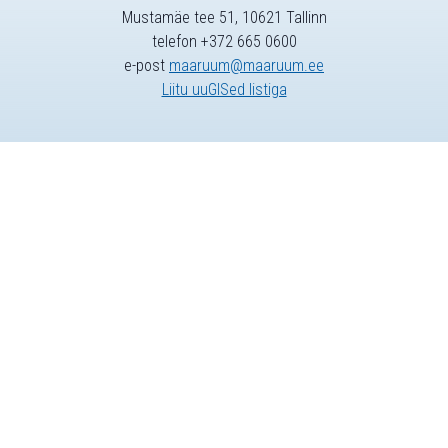
Mustamäe tee 51, 10621 Tallinn
telefon +372 665 0600
e-post
maaruum@maaruum.ee
Liitu uuGISed listiga