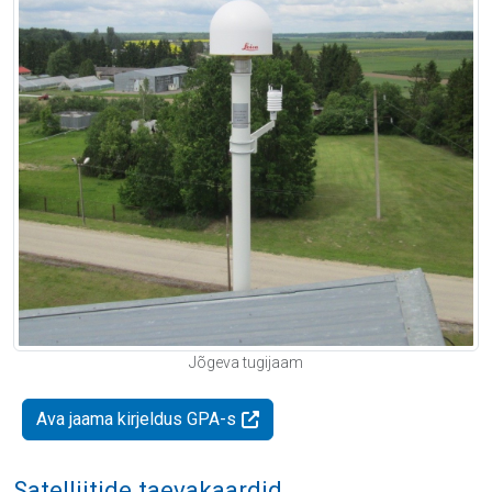
Jõgeva tugijaam
Ava jaama kirjeldus GPA-s
Satelliitide taevakaardid