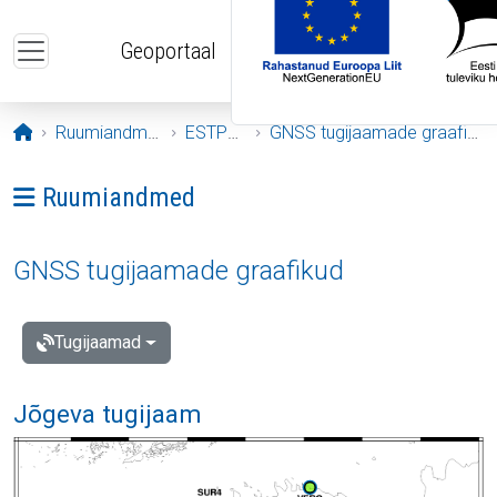
Liigu edasi põhisisu juurde
Geoportaal
Avaleht
Ruumiandmed
ESTPOS
GNSS tugijaamade graafikud
Ava menüü: Ruumiandmed
Ruumiandmed
GNSS tugijaamade graafikud
Tugijaamad
Jõgeva tugijaam