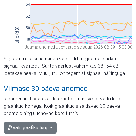
Jaama andmed uuendatud seisuga 2026-08-09 15:03:00
Signaali-müra suhe näitab satelliidilt tugijaama jõudva
signaali kvaliteeti. Suhte väärtust vahemikus 38–54 dB
loetakse heaks. Muul juhul on tegemist signaali häiringuga.
Viimase 30 päeva andmed
Rippmenüüst saab valida graafiku tüübi või kuvada kõik
graafikud korraga. Kõik graafikud sisaldavad 30 päeva
andmeid ning uuenevad kord tunnis.
Vali graafiku tüüp