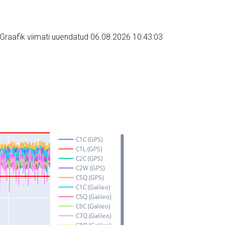
Graafik viimati uuendatud 06.08.2026 10:43:03
C1C (GPS)
C1L (GPS)
C2C (GPS)
C2W (GPS)
C5Q (GPS)
C1C (Galileo)
C5Q (Galileo)
C6C (Galileo)
C7Q (Galileo)