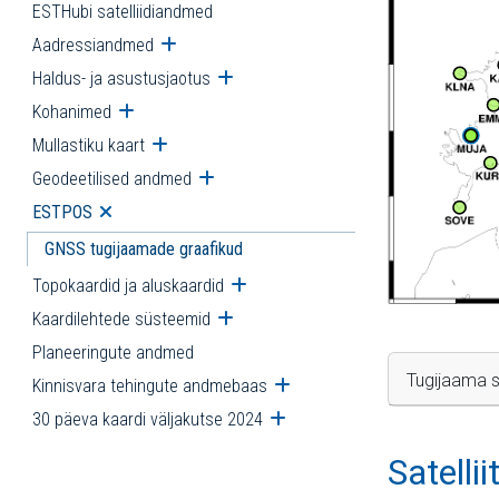
ESTHubi satelliidiandmed
Aadressiandmed
Ava alammenüü
Haldus- ja asustusjaotus
Ava alammenüü
Kohanimed
Ava alammenüü
Mullastiku kaart
Ava alammenüü
Geodeetilised andmed
Ava alammenüü
ESTPOS
Ava alammenüü
GNSS tugijaamade graafikud
Topokaardid ja aluskaardid
Ava alammenüü
Kaardilehtede süsteemid
Ava alammenüü
Planeeringute andmed
Tugijaama s
Kinnisvara tehingute andmebaas
Ava alammenüü
30 päeva kaardi väljakutse 2024
Ava alammenüü
Satelli