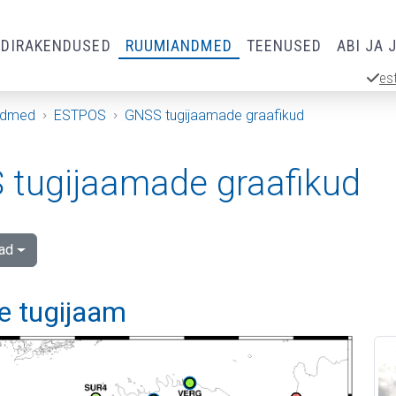
RDIRAKENDUSED
RUUMIANDMED
TEENUSED
ABI JA 
es
ndmed
ESTPOS
GNSS tugijaamade graafikud
tugijaamade graafikud
ad
e tugijaam