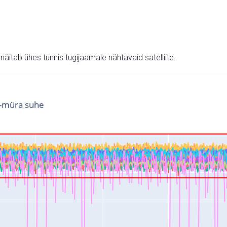
v näitab ühes tunnis tugijaamale nähtavaid satelliite.
i-müra suhe