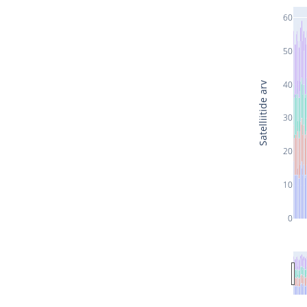
60
50
40
Satelliitide arv
30
20
10
0