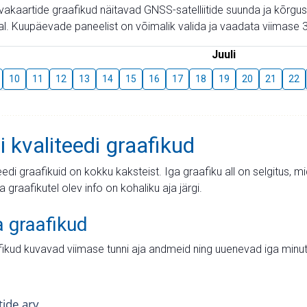
aevakaartide graafikud näitavad GNSS-satelliitide suunda ja kõr
l. Kuupäevade paneelist on võimalik valida ja vaadata viimase 3
Juuli
10
11
12
13
14
15
16
17
18
19
20
21
22
i kvaliteedi graafikud
teedi graafikuid on kokku kaksteist. Iga graafiku all on selgitus, 
ja graafikutel olev info on kohaliku aja järgi.
a graafikud
fikud kuvavad viimase tunni aja andmeid ning uuenevad iga minut