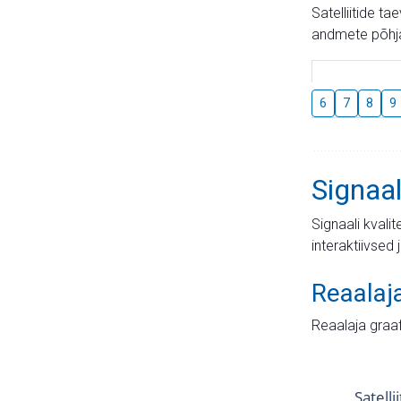
Satelliitide t
andmete põhja
6
7
8
9
Signaal
Signaali kvali
interaktiivsed 
Reaalaj
Reaalaja graa