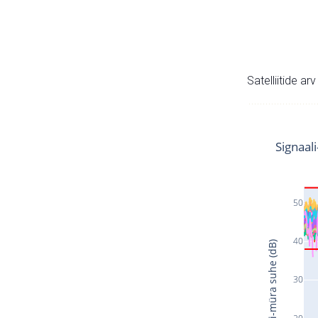
Satelliitide ar
Signaal
50
40
Signaali-müra suhe (dB)
30
20