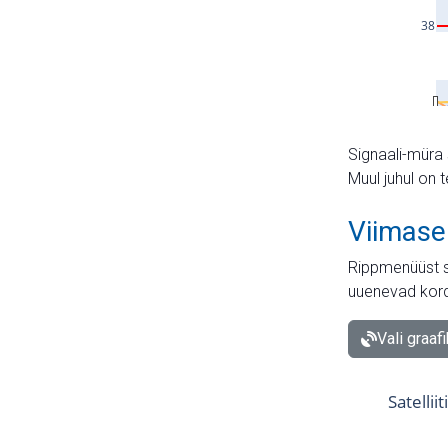
Signaali-müra 
Muul juhul on 
Viimase
Rippmenüüst s
uuenevad kord
Vali graaf
Satellii