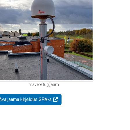
Imavere tugijaam
Ava jaama kirjeldus GPA-s