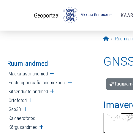
Liigu edasi põhisisu juurde
Geoportaal
KAA
Avaleht
Ruumia
GNSS 
Ruumiandmed
Maakatastri andmed
Ava alammenüü
Eesti topograafia andmekogu
Ava alammenüü
Tugijaam
Kitsenduste andmed
Ava alammenüü
Ortofotod
Ava alammenüü
Imaver
Geo3D
Ava alammenüü
Kaldaerofotod
Kõrgusandmed
Ava alammenüü