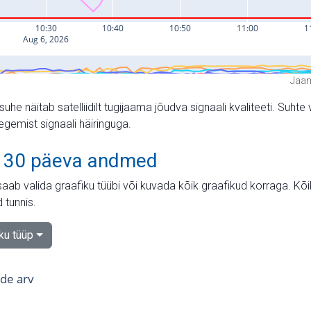
Jaam
suhe näitab satelliidilt tugijaama jõudva signaali kvaliteeti. Su
tegemist signaali häiringuga.
 30 päeva andmed
aab valida graafiku tüübi või kuvada kõik graafikud korraga. Kõ
 tunnis.
iku tüüp
tide arv