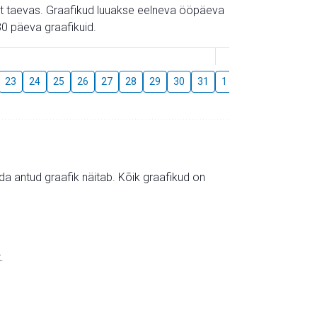
gust taevas. Graafikud luuakse eelneva ööpäeva
0 päeva graafikuid.
August
23
24
25
26
27
28
29
30
31
1
2
3
4
5
mida antud graafik näitab. Kõik graafikud on
.