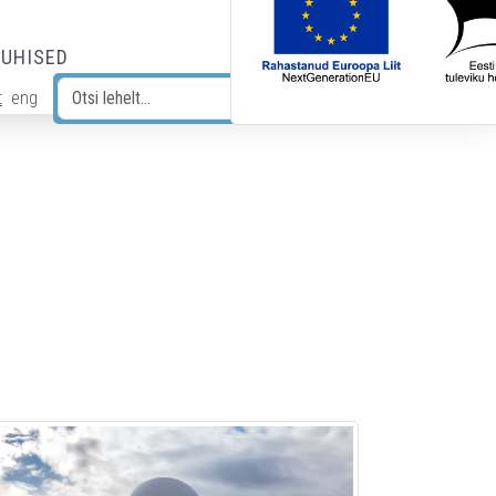
JUHISED
t
eng
Otsi