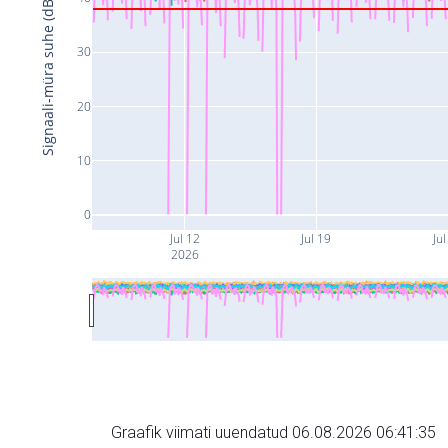
Signaali-müra suhe (dB)
30
20
10
0
Jul 12
Jul 19
Jul
2026
Graafik viimati uuendatud 06.08.2026 06:41:35