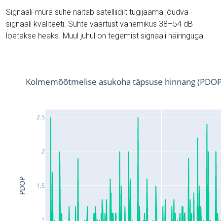
Signaali-müra suhe näitab satelliidilt tugijaama jõudva
signaali kvaliteeti. Suhte väärtust vahemikus 38–54 dB
loetakse heaks. Muul juhul on tegemist signaali häiringuga.
Kolmemõõtmelise asukoha täpsuse hinnang (PDOP
2.5
2
PDOP
1.5
1