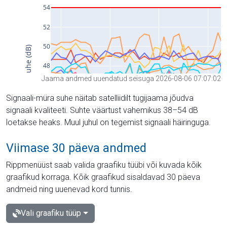
Jaama andmed uuendatud seisuga 2026-08-06 07:07:02
Signaali-müra suhe näitab satelliidilt tugijaama jõudva
signaali kvaliteeti. Suhte väärtust vahemikus 38–54 dB
loetakse heaks. Muul juhul on tegemist signaali häiringuga.
Viimase 30 päeva andmed
Rippmenüüst saab valida graafiku tüübi või kuvada kõik
graafikud korraga. Kõik graafikud sisaldavad 30 päeva
andmeid ning uuenevad kord tunnis.
Vali graafiku tüüp