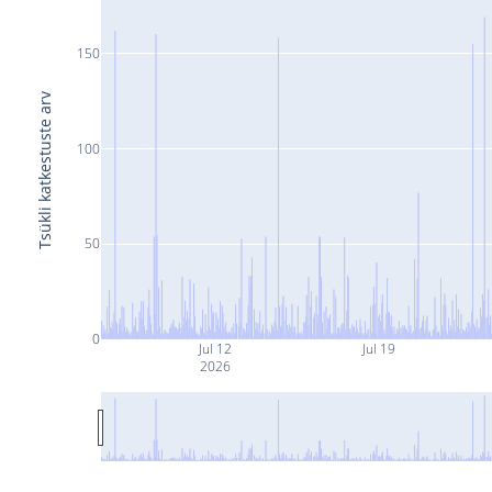
150
Tsükli katkestuste arv
100
50
0
Jul 12
Jul 19
2026