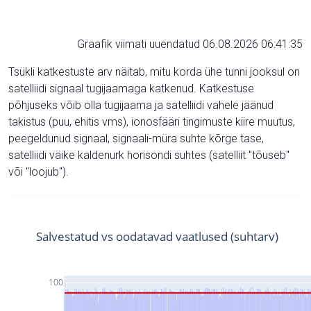
Graafik viimati uuendatud 06.08.2026 06:41:35
Tsükli katkestuste arv näitab, mitu korda ühe tunni jooksul on
satelliidi signaal tugijaamaga katkenud. Katkestuse
põhjuseks võib olla tugijaama ja satelliidi vahele jäänud
takistus (puu, ehitis vms), ionosfääri tingimuste kiire muutus,
peegeldunud signaal, signaali-müra suhte kõrge tase,
satelliidi väike kaldenurk horisondi suhtes (satelliit "tõuseb"
või "loojub").
Salvestatud vs oodatavad vaatlused (suhtarv)
100