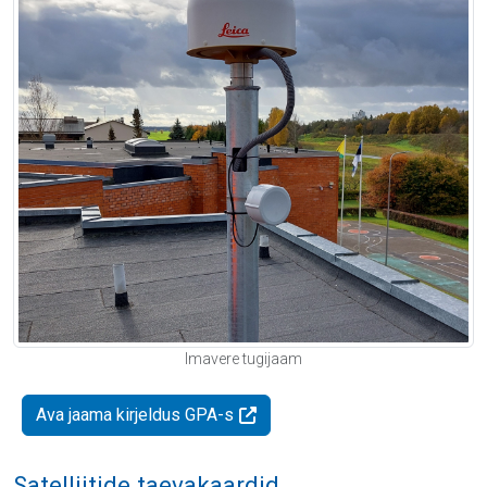
Imavere tugijaam
Ava jaama kirjeldus GPA-s
Satelliitide taevakaardid