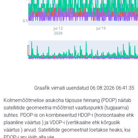
0.5
Jul 12
Jul 19
2026
Graafik viimati uuendatud 06.08.2026 06:41:35
Kolmemõõtmelise asukoha täpsuse hinnang (PDOP) näitab
satelliitide geomeetria mõõtmist vaatluspunkti (tugijaama)
suhtes. PDOP-is on kombineeritud HDOP-i (horisontaalne ehk
plaaniline väärtus ) ja VDOP-i (vertikaalne ehk kõrguslik
väärtus ) arvud. Satelliitide geomeetriat loetakse heaks, kui
PDOP-i arv jääb alla viie.