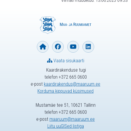
Viimati muudetud: 13.06.2025 09:53
Vaata sisukaarti
Kaardirakenduse tugi
telefon +372 665 0600
e-post
kaardirakendus@maaruum.ee
Korduma kippuvad küsimused
Mustamäe tee 51, 10621 Tallinn
telefon +372 665 0600
e-post
maaruum@maaruum.ee
Liitu uuGISed listiga