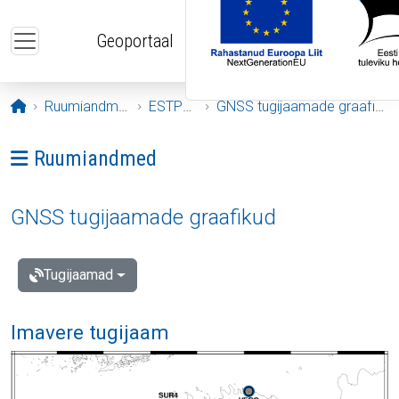
Liigu edasi põhisisu juurde
Geoportaal
Avaleht
Ruumiandmed
ESTPOS
GNSS tugijaamade graafikud
Ava menüü: Ruumiandmed
Ruumiandmed
GNSS tugijaamade graafikud
Tugijaamad
Imavere tugijaam