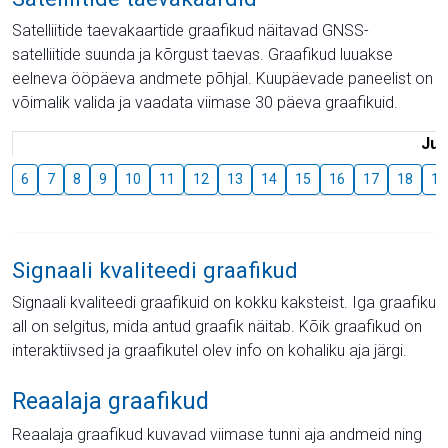
Satelliitide taevakaartide graafikud näitavad GNSS-
satelliitide suunda ja kõrgust taevas. Graafikud luuakse
eelneva ööpäeva andmete põhjal. Kuupäevade paneelist on
võimalik valida ja vaadata viimase 30 päeva graafikuid.
Juu
6
7
8
9
10
11
12
13
14
15
16
17
18
19
Signaali kvaliteedi graafikud
Signaali kvaliteedi graafikuid on kokku kaksteist. Iga graafiku
all on selgitus, mida antud graafik näitab. Kõik graafikud on
interaktiivsed ja graafikutel olev info on kohaliku aja järgi.
Reaalaja graafikud
Reaalaja graafikud kuvavad viimase tunni aja andmeid ning