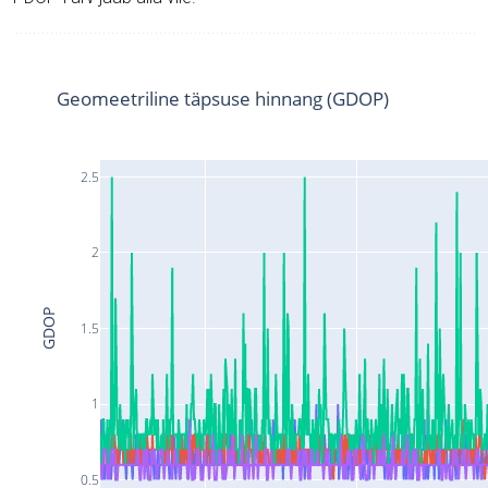
Geomeetriline täpsuse hinnang (GDOP)
2.5
2
GDOP
1.5
1
0.5