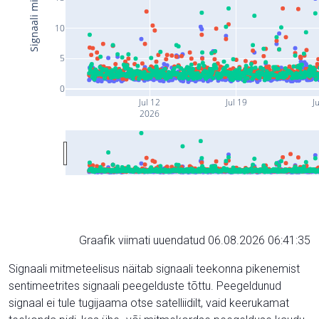
10
5
0
Jul 12
Jul 19
Ju
2026
Graafik viimati uuendatud 06.08.2026 06:41:35
Signaali mitmeteelisus näitab signaali teekonna pikenemist
sentimeetrites signaali peegelduste tõttu. Peegeldunud
signaal ei tule tugijaama otse satelliidilt, vaid keerukamat