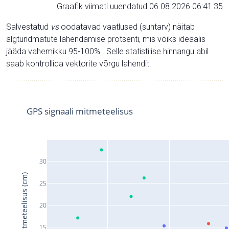
Graafik viimati uuendatud 06.08.2026 06:41:35
Salvestatud
vs
oodatavad vaatlused (suhtarv) näitab
algtundmatute lahendamise protsenti, mis võiks ideaalis
jääda vahemikku 95-100% . Selle statistilise hinnangu abil
saab kontrollida vektorite võrgu lahendit.
GPS signaali mitmeteelisus
30
Signaali mitmeteelisus (cm)
25
20
15