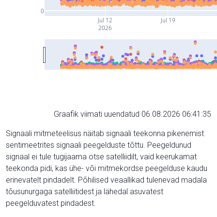
0
Jul 12
Jul 19
2026
Graafik viimati uuendatud 06.08.2026 06:41:35
Signaali mitmeteelisus näitab signaali teekonna pikenemist
sentimeetrites signaali peegelduste tõttu. Peegeldunud
signaal ei tule tugijaama otse satelliidilt, vaid keerukamat
teekonda pidi, kas ühe- või mitmekordse peegelduse kaudu
erinevatelt pindadelt. Põhilised veaallikad tulenevad madala
tõusunurgaga satelliitidest ja lähedal asuvatest
peegelduvatest pindadest.