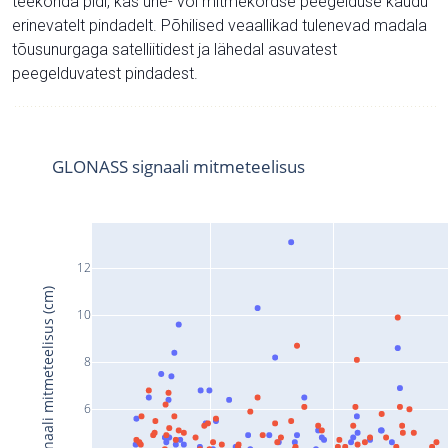
teekonda pidi, kas ühe- või mitmekordse peegelduse kaudu
erinevatelt pindadelt. Põhilised veaallikad tulenevad madala
tõusunurgaga satelliitidest ja lähedal asuvatest
peegelduvatest pindadest.
GLONASS signaali mitmeteelisus
12
Signaali mitmeteelisus (cm)
10
8
6