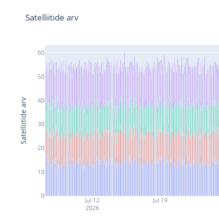
Satelliitide arv
60
50
40
Satelliitide arv
30
20
10
0
Jul 12
Jul 19
2026