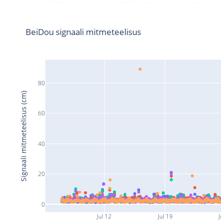
BeiDou signaali mitmeteelisus
80
Signaali mitmeteelisus (cm)
60
40
20
0
Jul 12
Jul 19
J