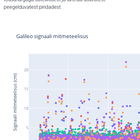
peegelduvatest pindadest.
Galileo signaali mitmeteelisus
20
Signaali mitmeteelisus (cm)
15
10
5