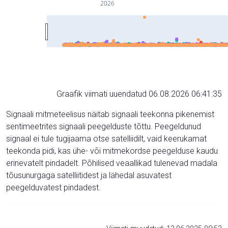
2026
Graafik viimati uuendatud 06.08.2026 06:41:35
Signaali mitmeteelisus näitab signaali teekonna pikenemist
sentimeetrites signaali peegelduste tõttu. Peegeldunud
signaal ei tule tugijaama otse satelliidilt, vaid keerukamat
teekonda pidi, kas ühe- või mitmekordse peegelduse kaudu
erinevatelt pindadelt. Põhilised veaallikad tulenevad madala
tõusunurgaga satelliitidest ja lähedal asuvatest
peegelduvatest pindadest.