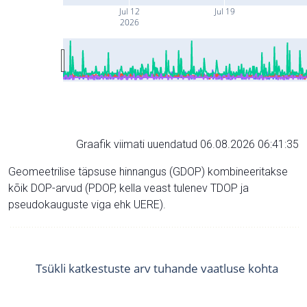
Jul 12
Jul 19
2026
Graafik viimati uuendatud 06.08.2026 06:41:35
Geomeetrilise täpsuse hinnangus (GDOP) kombineeritakse
kõik DOP-arvud (PDOP, kella veast tulenev TDOP ja
pseudokauguste viga ehk UERE).
Tsükli katkestuste arv tuhande vaatluse kohta