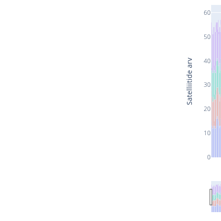
60
50
40
Satelliitide arv
30
20
10
0