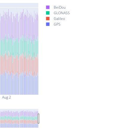
BeiDou
GLONASS
Galileo
GPS
Aug 2