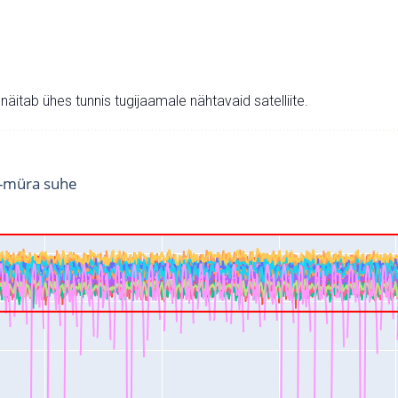
v näitab ühes tunnis tugijaamale nähtavaid satelliite.
i-müra suhe