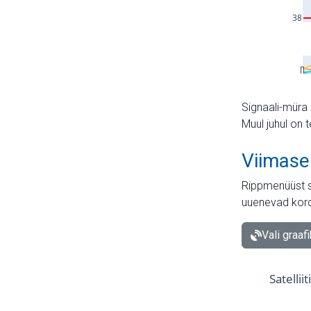
Signaali-müra 
Muul juhul on 
Viimase
Rippmenüüst s
uuenevad kord
Vali graaf
Satellii