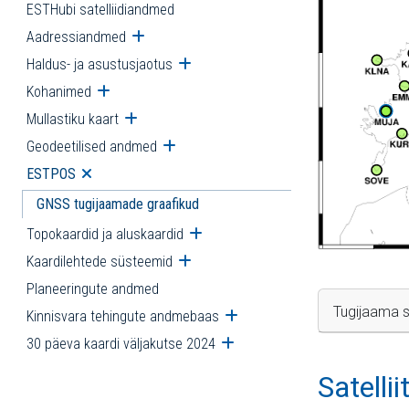
ESTHubi satelliidiandmed
Aadressiandmed
Ava alammenüü
Haldus- ja asustusjaotus
Ava alammenüü
Kohanimed
Ava alammenüü
Mullastiku kaart
Ava alammenüü
Geodeetilised andmed
Ava alammenüü
ESTPOS
Ava alammenüü
GNSS tugijaamade graafikud
Topokaardid ja aluskaardid
Ava alammenüü
Kaardilehtede süsteemid
Ava alammenüü
Planeeringute andmed
Tugijaama s
Kinnisvara tehingute andmebaas
Ava alammenüü
30 päeva kaardi väljakutse 2024
Ava alammenüü
Satelli