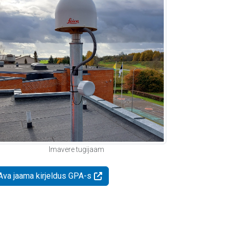
Imavere tugijaam
Ava jaama kirjeldus GPA-s