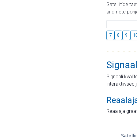
Satelliitide t
andmete põhja
7
8
9
1
Signaal
Signaali kvali
interaktiivsed 
Reaalaj
Reaalaja graa