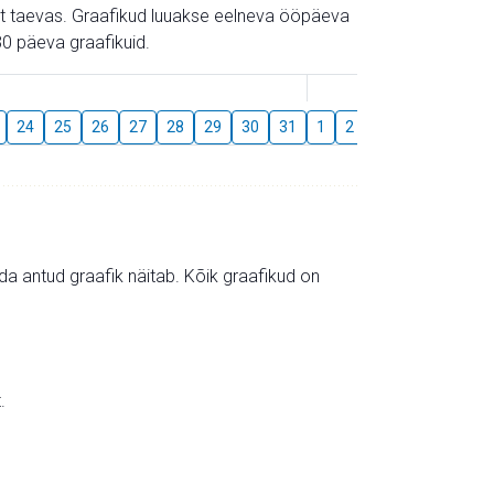
gust taevas. Graafikud luuakse eelneva ööpäeva
0 päeva graafikuid.
August
24
25
26
27
28
29
30
31
1
2
3
4
5
6
mida antud graafik näitab. Kõik graafikud on
.