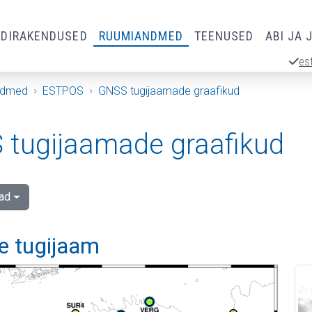
RDIRAKENDUSED
RUUMIANDMED
TEENUSED
ABI JA 
es
ndmed
ESTPOS
GNSS tugijaamade graafikud
tugijaamade graafikud
ad
e tugijaam