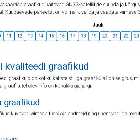
aevakaartide graafikud näitavad GNSS-satelliitide suunda ja kõr
l. Kuupäevade paneelist on võimalik valida ja vaadata viimase 3
Juuli
0
11
12
13
14
15
16
17
18
19
20
21
22
23
i kvaliteedi graafikud
teedi graafikuid on kokku kaksteist. Iga graafiku all on selgitus, 
ja graafikutel olev info on kohaliku aja järgi.
a graafikud
fikud kuvavad viimase tunni aja andmeid ning uuenevad iga minut