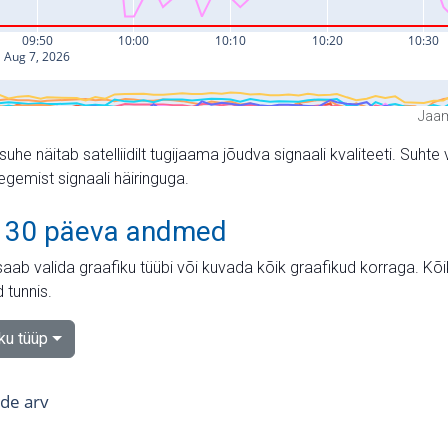
Jaam
suhe näitab satelliidilt tugijaama jõudva signaali kvaliteeti. Su
tegemist signaali häiringuga.
 30 päeva andmed
aab valida graafiku tüübi või kuvada kõik graafikud korraga. Kõ
 tunnis.
iku tüüp
tide arv