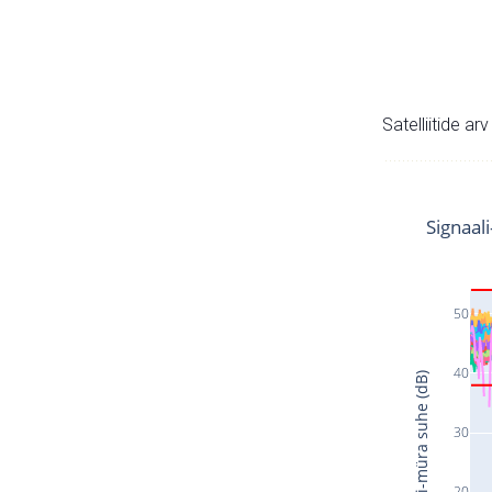
Satelliitide ar
Signaal
50
40
Signaali-müra suhe (dB)
30
20