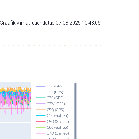
Graafik viimati uuendatud 07.08.2026 10:43:05
C1C (GPS)
C1L (GPS)
C2C (GPS)
C2W (GPS)
C5Q (GPS)
C1C (Galileo)
C5Q (Galileo)
C6C (Galileo)
C7Q (Galileo)