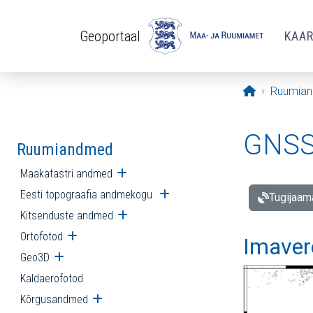
Liigu edasi põhisisu juurde
Geoportaal
KAA
Avaleht
Ruumia
GNSS 
Ruumiandmed
Maakatastri andmed
Ava alammenüü
Eesti topograafia andmekogu
Ava alammenüü
Tugijaam
Kitsenduste andmed
Ava alammenüü
Ortofotod
Ava alammenüü
Imaver
Geo3D
Ava alammenüü
Kaldaerofotod
Kõrgusandmed
Ava alammenüü