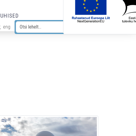
JUHISED
t
eng
Otsi